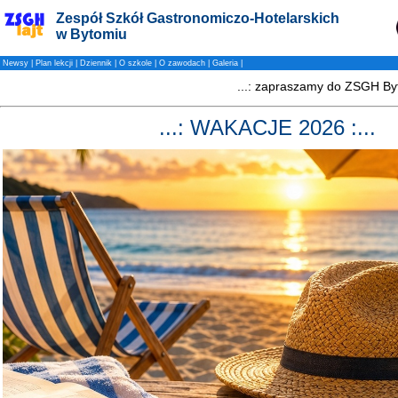
Zespół Szkół Gastronomiczo-Hotelarskich
w Bytomiu
Newsy
|
Plan lekcji
|
Dziennik
|
O szkole
|
O zawodach
|
Galeria
|
...: WAKACJE 2026 :...