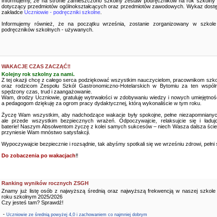
Informujemy, że na stronie zamieszczono szkolny zestaw podręczników na rok szkolny
dotyczący przedmiotów ogólnokształcących oraz przedmiotów zawodowych. Wykaz dostę
zakładce
Uczniowie - podręczniki szkolne
.
Informujemy również, że na początku września, zostanie zorganizowany w szkole
podręczników szkolnych - używanych.
WAKACJE CZAS ZACZĄĆ‼️
Kolejny rok szkolny za nami.
Z tej okazji chcę z całego serca podziękować wszystkim nauczycielom, pracownikom szko
oraz rodzicom Zespołu Szkół Gastronomiczno-Hotelarskich w Bytomiu za ten wspóln
spędzony czas, trud i zaangażowanie.
Wam, drodzy Uczniowie, gratuluję wytrwałości w zdobywaniu wiedzy i nowych umiejętnośc
a pedagogom dziękuję za ogrom pracy dydaktycznej, którą wykonaliście w tym roku.
Życzę Wam wszystkim, aby nadchodzące wakacje były spokojne, pełne niezapomnianyc
ale przede wszystkim bezpiecznych wrażeń. Odpoczywajcie, relaksujcie się i ładujc
baterie! Naszym Absolwentom życzę z kolei samych sukcesów – niech Wasza dalsza ści
przyniesie Wam mnóstwo satysfakcji.
Wypoczywajcie bezpiecznie i rozsądnie, tak abyśmy spotkali się we wrześniu zdrowi, pełni sił
Do zobaczenia po wakacjach
‼️
Ranking wyników rocznych ZSGH
Znamy już listę osób z najwyższą średnią oraz najwyższą frekwencją w naszej szkole
roku szkolnym 2025/2026
Czy jesteś tam? Sprawdź!
-
Uczniowie ze średnią powyżej 4,0 i zachowaniem co najmniej dobrym