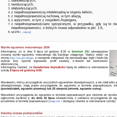
słabowidzących,
niesłyszących,
słabosłyszących,
z niepełnosprawnością intelektualną w stopniu lekkim,
z niepełnosprawnością ruchową, w tym afazją,
z autyzmem, w tym z zespołem Aspergera,
z niepełnosprawnościami sprzężonymi, w przypadku, gdy są to ni
niepełnosprawności, o których mowa odpowiednio w pkt. 1-6,
uczni
[...więcej]
Wyniki egzaminu maturalnego 2026
Informujemy, że w dniu 8 lipca od godziny 8:30 w
Serwisie ZIU
udostępnione
zostaną wyniki egzaminu maturalnego dla każdego zdającego. Należy wejść na
stronę
a następnie zalogować się wprowadzając login i hasło lub
https://ziu.gov.pl/login,
wybrać inny sposób logowania: profil zaufany, e-dowód lub bankowość
elektroniczną.
Informujemy również, że
świadectwa dojrzałości
będą do odbioru w sekretariacie
szkoły
8 lipca od godziny 9.00.
Absolwenci, którzy przystąpili do wszystkich egzaminów obowiązkowych, a nie zdali tylko
obowiązkowego, mają prawo przystąpienia do egzaminu w terminie poprawkowym, kt
(poniedziałek, egzamin pisemny) lub 25 sierpnia (wtorek, egzamin ustny)
.
Warunkiem przystąpienia do egzaminu w terminie poprawkowym jest złożenie do dyrekto
ogłoszenia wyników tj.
do dnia 15 lipca
oświadczenia o zamiarze przystąpienia do e
przedmiotu w terminie poprawkowym (
dostępny również w sekretariacie szkoły).
Załącznik 7
Szkolny zestaw podręczników