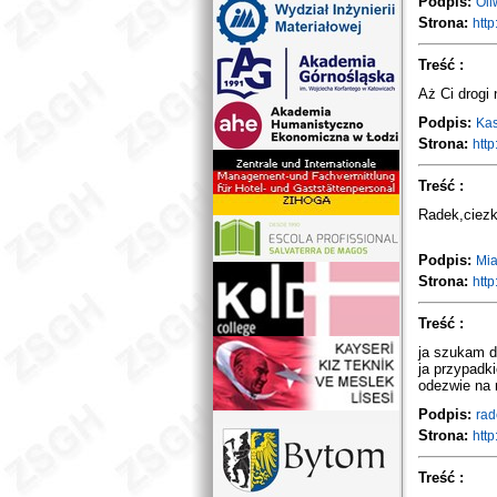
Podpis:
Oli
Strona:
http:
Treść :
Aż Ci drogi 
Podpis:
Kas
Strona:
http:
Treść :
Radek,ciezk
Podpis:
Mi
Strona:
http:
Treść :
ja szukam d
ja przypadki
odezwie na 
Podpis:
rad
Strona:
http:
Treść :