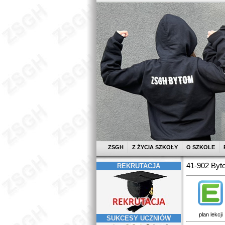
ZSGH
Z ŻYCIA SZKOŁY
O SZKOLE
41-902 Byto
REKRUTACJA
plan lekcji
SUKCESY UCZNIÓW