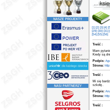
NASZE PROJEKTY
[1]
[2]
[3]
[4]
[
[29]
[30]
[31]
[54]
[55]
[56]
Treść :
Mam pytani
Kiedy są dn
Podpis:
Ag
Strona:
http:
Treść :
Mi się bard
szkołę..
NASI PARTNERZY
Podpis:
Anu
Strona:
http:
Treść :