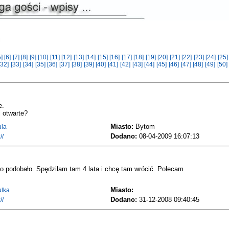
5]
[6]
[7]
[8]
[9]
[10]
[11]
[12]
[13]
[14]
[15]
[16]
[17]
[18]
[19]
[20]
[21]
[22]
[23]
[24]
[25
[32]
[33]
[34]
[35]
[36]
[37]
[38]
[39]
[40]
[41]
[42]
[43]
[44]
[45]
[46]
[47]
[48]
[49]
[50
e.
i otwarte?
Miasto:
Bytom
ula
Dodano:
08-04-2009 16:07:13
//
zo podobało. Spędziłam tam 4 lata i chcę tam wrócić. Polecam
Miasto:
lka
Dodano:
31-12-2008 09:40:45
//