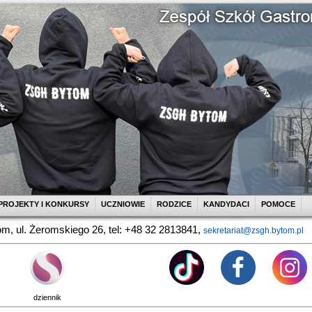
PROJEKTY I KONKURSY
UCZNIOWIE
RODZICE
KANDYDACI
POMOCE
m, ul. Żeromskiego 26, tel: +48 32 2813841,
sekretariat@zsgh.bytom.pl
dziennik