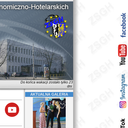
Do końca wakacji zostało tylko 23
dni
AKTUALNA GALERIA