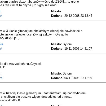
abym bardzo dużo ,aby znów wrócic do ZSGH... to grono
 i ten klimat to chyba juz nigdy nie wróci...
Miasto:
i
Dodano:
29-12-2008 23:13:47
//
m w 3 klasie gimnazjum chciałabym więcej się dowiedzieć o
otelarskiej najlepiej uczniów tej szkoły mOje gg to
ry dziękuje ;)
Miasto:
Bytom
ata
Dodano:
19-11-2008 14:31:07
//
a dla wszystkich nauCzycieli
1 :D
Miasto:
Bytom
x
Dodano:
04-11-2008 19:17:59
://
m w trzeciej klasie gimnazjum i zastanawiam się nad wyborem
 chciałbym się troszke więcej dowiedzieć od strony..
iszcie 4190658