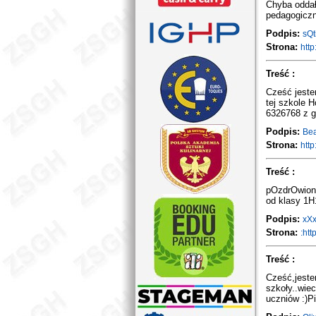
Chyba oddał
pedagogiczne
Podpis:
sQt
Strona:
http:
Treść :
Cześć jeste
tej szkole H
6326768 z gó
Podpis:
Be
Strona:
http:
Treść :
pOzdrOwionk
od klasy 1H
Podpis:
xX
Strona:
:http
Treść :
Cześć,jeste
szkoły..wiec
uczniów :)P