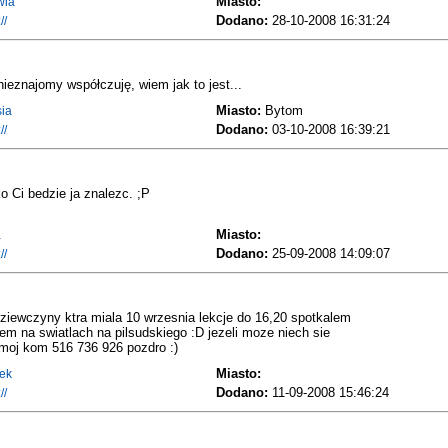
Miasto:
wia
Dodano:
28-10-2008 16:31:24
//
nieznajomy współczuję, wiem jak to jest...
Miasto:
Bytom
ia
Dodano:
03-10-2008 16:39:21
//
o Ci bedzie ja znalezc. ;P
Miasto:
a
Dodano:
25-09-2008 14:09:07
//
ziewczyny ktra miala 10 wrzesnia lekcje do 16,20 spotkalem
em na swiatlach na pilsudskiego :D jezeli moze niech sie
moj kom 516 736 926 pozdro :)
Miasto:
ek
Dodano:
11-09-2008 15:46:24
//