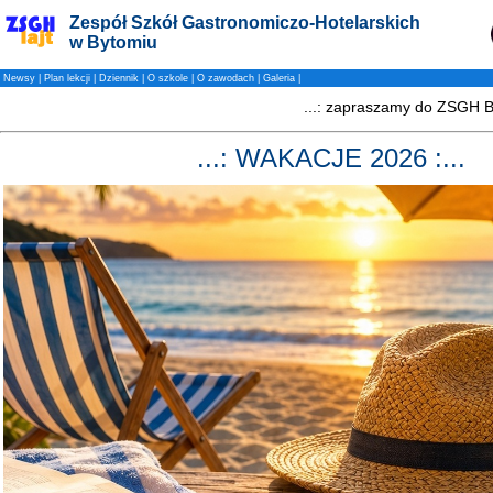
Zespół Szkół Gastronomiczo-Hotelarskich
w Bytomiu
Newsy
|
Plan lekcji
|
Dziennik
|
O szkole
|
O zawodach
|
Galeria
|
...: WAKACJE 2026 :...