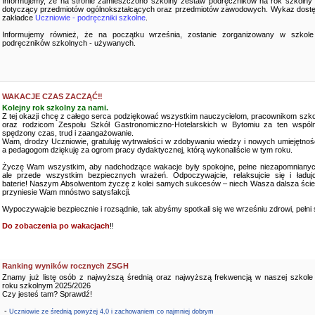
Informujemy, że na stronie zamieszczono szkolny zestaw podręczników na rok szkolny
dotyczący przedmiotów ogólnokształcących oraz przedmiotów zawodowych. Wykaz dostę
zakładce
Uczniowie - podręczniki szkolne
.
Informujemy również, że na początku września, zostanie zorganizowany w szkole
podręczników szkolnych - używanych.
WAKACJE CZAS ZACZĄĆ‼️
Kolejny rok szkolny za nami.
Z tej okazji chcę z całego serca podziękować wszystkim nauczycielom, pracownikom szko
oraz rodzicom Zespołu Szkół Gastronomiczno-Hotelarskich w Bytomiu za ten wspóln
spędzony czas, trud i zaangażowanie.
Wam, drodzy Uczniowie, gratuluję wytrwałości w zdobywaniu wiedzy i nowych umiejętnośc
a pedagogom dziękuję za ogrom pracy dydaktycznej, którą wykonaliście w tym roku.
Życzę Wam wszystkim, aby nadchodzące wakacje były spokojne, pełne niezapomnianyc
ale przede wszystkim bezpiecznych wrażeń. Odpoczywajcie, relaksujcie się i ładujc
baterie! Naszym Absolwentom życzę z kolei samych sukcesów – niech Wasza dalsza ści
przyniesie Wam mnóstwo satysfakcji.
Wypoczywajcie bezpiecznie i rozsądnie, tak abyśmy spotkali się we wrześniu zdrowi, pełni sił
Do zobaczenia po wakacjach
‼️
Ranking wyników rocznych ZSGH
Znamy już listę osób z najwyższą średnią oraz najwyższą frekwencją w naszej szkole
roku szkolnym 2025/2026
Czy jesteś tam? Sprawdź!
-
Uczniowie ze średnią powyżej 4,0 i zachowaniem co najmniej dobrym