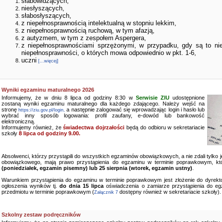
słabowidzących,
niesłyszących,
słabosłyszących,
z niepełnosprawnością intelektualną w stopniu lekkim,
z niepełnosprawnością ruchową, w tym afazją,
z autyzmem, w tym z zespołem Aspergera,
z niepełnosprawnościami sprzężonymi, w przypadku, gdy są to ni
niepełnosprawności, o których mowa odpowiednio w pkt. 1-6,
uczni
[...więcej]
Wyniki egzaminu maturalnego 2026
Informujemy, że w dniu 8 lipca od godziny 8:30 w
Serwisie ZIU
udostępnione
zostaną wyniki egzaminu maturalnego dla każdego zdającego. Należy wejść na
stronę
a następnie zalogować się wprowadzając login i hasło lub
https://ziu.gov.pl/login,
wybrać inny sposób logowania: profil zaufany, e-dowód lub bankowość
elektroniczną.
Informujemy również, że
świadectwa dojrzałości
będą do odbioru w sekretariacie
szkoły
8 lipca od godziny 9.00.
Absolwenci, którzy przystąpili do wszystkich egzaminów obowiązkowych, a nie zdali tylko
obowiązkowego, mają prawo przystąpienia do egzaminu w terminie poprawkowym, kt
(poniedziałek, egzamin pisemny) lub 25 sierpnia (wtorek, egzamin ustny)
.
Warunkiem przystąpienia do egzaminu w terminie poprawkowym jest złożenie do dyrekto
ogłoszenia wyników tj.
do dnia 15 lipca
oświadczenia o zamiarze przystąpienia do e
przedmiotu w terminie poprawkowym (
dostępny również w sekretariacie szkoły).
Załącznik 7
Szkolny zestaw podręczników