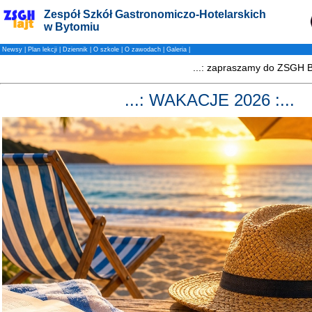
Zespół Szkół Gastronomiczo-Hotelarskich
w Bytomiu
Newsy
|
Plan lekcji
|
Dziennik
|
O szkole
|
O zawodach
|
Galeria
|
...: WAKACJE 2026 :...