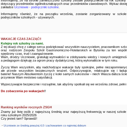
Informujemy, że na stronie zamieszczono szkolny zestaw podręczników na rok szkolny
dotyczący przedmiotów ogólnokształcących oraz przedmiotów zawodowych. Wykaz dostę
zakładce
Uczniowie - podręczniki szkolne
.
Informujemy również, że na początku września, zostanie zorganizowany w szkole
podręczników szkolnych - używanych.
WAKACJE CZAS ZACZĄĆ‼️
Kolejny rok szkolny za nami.
Z tej okazji chcę z całego serca podziękować wszystkim nauczycielom, pracownikom szko
oraz rodzicom Zespołu Szkół Gastronomiczno-Hotelarskich w Bytomiu za ten wspóln
spędzony czas, trud i zaangażowanie.
Wam, drodzy Uczniowie, gratuluję wytrwałości w zdobywaniu wiedzy i nowych umiejętnośc
a pedagogom dziękuję za ogrom pracy dydaktycznej, którą wykonaliście w tym roku.
Życzę Wam wszystkim, aby nadchodzące wakacje były spokojne, pełne niezapomnianyc
ale przede wszystkim bezpiecznych wrażeń. Odpoczywajcie, relaksujcie się i ładujc
baterie! Naszym Absolwentom życzę z kolei samych sukcesów – niech Wasza dalsza ści
przyniesie Wam mnóstwo satysfakcji.
Wypoczywajcie bezpiecznie i rozsądnie, tak abyśmy spotkali się we wrześniu zdrowi, pełni sił
Do zobaczenia po wakacjach
‼️
Ranking wyników rocznych ZSGH
Znamy już listę osób z najwyższą średnią oraz najwyższą frekwencją w naszej szkole
roku szkolnym 2025/2026
Czy jesteś tam? Sprawdź!
-
Uczniowie ze średnią powyżej 4,0 i zachowaniem co najmniej dobrym