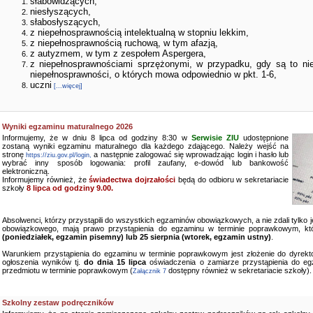
słabowidzących,
niesłyszących,
słabosłyszących,
z niepełnosprawnością intelektualną w stopniu lekkim,
z niepełnosprawnością ruchową, w tym afazją,
z autyzmem, w tym z zespołem Aspergera,
z niepełnosprawnościami sprzężonymi, w przypadku, gdy są to ni
niepełnosprawności, o których mowa odpowiednio w pkt. 1-6,
uczni
[...więcej]
Wyniki egzaminu maturalnego 2026
Informujemy, że w dniu 8 lipca od godziny 8:30 w
Serwisie ZIU
udostępnione
zostaną wyniki egzaminu maturalnego dla każdego zdającego. Należy wejść na
stronę
a następnie zalogować się wprowadzając login i hasło lub
https://ziu.gov.pl/login,
wybrać inny sposób logowania: profil zaufany, e-dowód lub bankowość
elektroniczną.
Informujemy również, że
świadectwa dojrzałości
będą do odbioru w sekretariacie
szkoły
8 lipca od godziny 9.00.
Absolwenci, którzy przystąpili do wszystkich egzaminów obowiązkowych, a nie zdali tylko
obowiązkowego, mają prawo przystąpienia do egzaminu w terminie poprawkowym, kt
(poniedziałek, egzamin pisemny) lub 25 sierpnia (wtorek, egzamin ustny)
.
Warunkiem przystąpienia do egzaminu w terminie poprawkowym jest złożenie do dyrekto
ogłoszenia wyników tj.
do dnia 15 lipca
oświadczenia o zamiarze przystąpienia do e
przedmiotu w terminie poprawkowym (
dostępny również w sekretariacie szkoły).
Załącznik 7
Szkolny zestaw podręczników