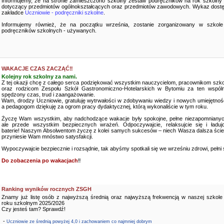
Informujemy, że na stronie zamieszczono szkolny zestaw podręczników na rok szkolny
dotyczący przedmiotów ogólnokształcących oraz przedmiotów zawodowych. Wykaz dostę
zakładce
Uczniowie - podręczniki szkolne
.
Informujemy również, że na początku września, zostanie zorganizowany w szkole
podręczników szkolnych - używanych.
WAKACJE CZAS ZACZĄĆ‼️
Kolejny rok szkolny za nami.
Z tej okazji chcę z całego serca podziękować wszystkim nauczycielom, pracownikom szko
oraz rodzicom Zespołu Szkół Gastronomiczno-Hotelarskich w Bytomiu za ten wspóln
spędzony czas, trud i zaangażowanie.
Wam, drodzy Uczniowie, gratuluję wytrwałości w zdobywaniu wiedzy i nowych umiejętnośc
a pedagogom dziękuję za ogrom pracy dydaktycznej, którą wykonaliście w tym roku.
Życzę Wam wszystkim, aby nadchodzące wakacje były spokojne, pełne niezapomnianyc
ale przede wszystkim bezpiecznych wrażeń. Odpoczywajcie, relaksujcie się i ładujc
baterie! Naszym Absolwentom życzę z kolei samych sukcesów – niech Wasza dalsza ści
przyniesie Wam mnóstwo satysfakcji.
Wypoczywajcie bezpiecznie i rozsądnie, tak abyśmy spotkali się we wrześniu zdrowi, pełni sił
Do zobaczenia po wakacjach
‼️
Ranking wyników rocznych ZSGH
Znamy już listę osób z najwyższą średnią oraz najwyższą frekwencją w naszej szkole
roku szkolnym 2025/2026
Czy jesteś tam? Sprawdź!
-
Uczniowie ze średnią powyżej 4,0 i zachowaniem co najmniej dobrym