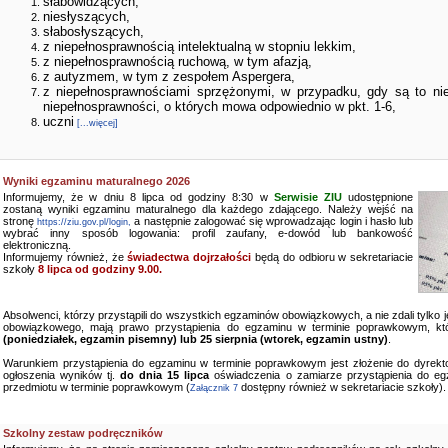
słabowidzących,
niesłyszących,
słabosłyszących,
z niepełnosprawnością intelektualną w stopniu lekkim,
z niepełnosprawnością ruchową, w tym afazją,
z autyzmem, w tym z zespołem Aspergera,
z niepełnosprawnościami sprzężonymi, w przypadku, gdy są to ni
niepełnosprawności, o których mowa odpowiednio w pkt. 1-6,
uczni
[...więcej]
Wyniki egzaminu maturalnego 2026
Informujemy, że w dniu 8 lipca od godziny 8:30 w
Serwisie ZIU
udostępnione
zostaną wyniki egzaminu maturalnego dla każdego zdającego. Należy wejść na
stronę
a następnie zalogować się wprowadzając login i hasło lub
https://ziu.gov.pl/login,
wybrać inny sposób logowania: profil zaufany, e-dowód lub bankowość
elektroniczną.
Informujemy również, że
świadectwa dojrzałości
będą do odbioru w sekretariacie
szkoły
8 lipca od godziny 9.00.
Absolwenci, którzy przystąpili do wszystkich egzaminów obowiązkowych, a nie zdali tylko
obowiązkowego, mają prawo przystąpienia do egzaminu w terminie poprawkowym, kt
(poniedziałek, egzamin pisemny) lub 25 sierpnia (wtorek, egzamin ustny)
.
Warunkiem przystąpienia do egzaminu w terminie poprawkowym jest złożenie do dyrekto
ogłoszenia wyników tj.
do dnia 15 lipca
oświadczenia o zamiarze przystąpienia do e
przedmiotu w terminie poprawkowym (
dostępny również w sekretariacie szkoły).
Załącznik 7
Szkolny zestaw podręczników