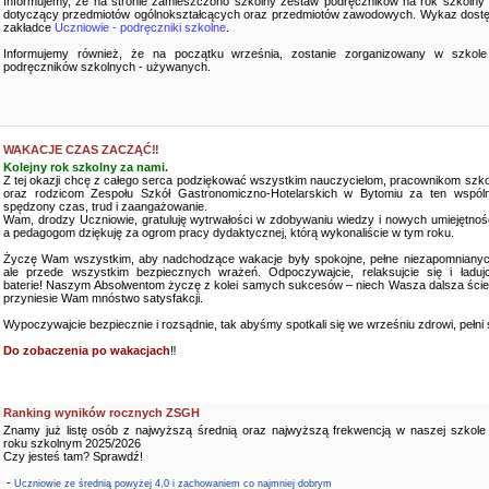
Informujemy, że na stronie zamieszczono szkolny zestaw podręczników na rok szkolny
dotyczący przedmiotów ogólnokształcących oraz przedmiotów zawodowych. Wykaz dostę
zakładce
Uczniowie - podręczniki szkolne
.
Informujemy również, że na początku września, zostanie zorganizowany w szkole
podręczników szkolnych - używanych.
WAKACJE CZAS ZACZĄĆ‼️
Kolejny rok szkolny za nami.
Z tej okazji chcę z całego serca podziękować wszystkim nauczycielom, pracownikom szko
oraz rodzicom Zespołu Szkół Gastronomiczno-Hotelarskich w Bytomiu za ten wspóln
spędzony czas, trud i zaangażowanie.
Wam, drodzy Uczniowie, gratuluję wytrwałości w zdobywaniu wiedzy i nowych umiejętnośc
a pedagogom dziękuję za ogrom pracy dydaktycznej, którą wykonaliście w tym roku.
Życzę Wam wszystkim, aby nadchodzące wakacje były spokojne, pełne niezapomnianyc
ale przede wszystkim bezpiecznych wrażeń. Odpoczywajcie, relaksujcie się i ładujc
baterie! Naszym Absolwentom życzę z kolei samych sukcesów – niech Wasza dalsza ści
przyniesie Wam mnóstwo satysfakcji.
Wypoczywajcie bezpiecznie i rozsądnie, tak abyśmy spotkali się we wrześniu zdrowi, pełni sił
Do zobaczenia po wakacjach
‼️
Ranking wyników rocznych ZSGH
Znamy już listę osób z najwyższą średnią oraz najwyższą frekwencją w naszej szkole
roku szkolnym 2025/2026
Czy jesteś tam? Sprawdź!
-
Uczniowie ze średnią powyżej 4,0 i zachowaniem co najmniej dobrym