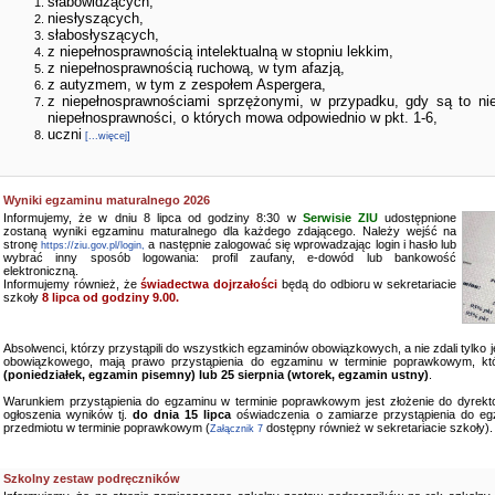
słabowidzących,
niesłyszących,
słabosłyszących,
z niepełnosprawnością intelektualną w stopniu lekkim,
z niepełnosprawnością ruchową, w tym afazją,
z autyzmem, w tym z zespołem Aspergera,
z niepełnosprawnościami sprzężonymi, w przypadku, gdy są to ni
niepełnosprawności, o których mowa odpowiednio w pkt. 1-6,
uczni
[...więcej]
Wyniki egzaminu maturalnego 2026
Informujemy, że w dniu 8 lipca od godziny 8:30 w
Serwisie ZIU
udostępnione
zostaną wyniki egzaminu maturalnego dla każdego zdającego. Należy wejść na
stronę
a następnie zalogować się wprowadzając login i hasło lub
https://ziu.gov.pl/login,
wybrać inny sposób logowania: profil zaufany, e-dowód lub bankowość
elektroniczną.
Informujemy również, że
świadectwa dojrzałości
będą do odbioru w sekretariacie
szkoły
8 lipca od godziny 9.00.
Absolwenci, którzy przystąpili do wszystkich egzaminów obowiązkowych, a nie zdali tylko
obowiązkowego, mają prawo przystąpienia do egzaminu w terminie poprawkowym, kt
(poniedziałek, egzamin pisemny) lub 25 sierpnia (wtorek, egzamin ustny)
.
Warunkiem przystąpienia do egzaminu w terminie poprawkowym jest złożenie do dyrekto
ogłoszenia wyników tj.
do dnia 15 lipca
oświadczenia o zamiarze przystąpienia do e
przedmiotu w terminie poprawkowym (
dostępny również w sekretariacie szkoły).
Załącznik 7
Szkolny zestaw podręczników