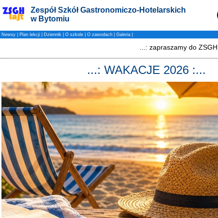
Zespół Szkół Gastronomiczo-Hotelarskich
w Bytomiu
Newsy
|
Plan lekcji
|
Dziennik
|
O szkole
|
O zawodach
|
Galeria
|
...: WAKACJE 2026 :...