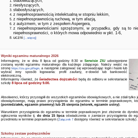
słabowidzących,
niesłyszących,
słabosłyszących,
z niepełnosprawnością intelektualną w stopniu lekkim,
z niepełnosprawnością ruchową, w tym afazją,
z autyzmem, w tym z zespołem Aspergera,
z niepełnosprawnościami sprzężonymi, w przypadku, gdy są to ni
niepełnosprawności, o których mowa odpowiednio w pkt. 1-6,
uczni
[...więcej]
Wyniki egzaminu maturalnego 2026
Informujemy, że w dniu 8 lipca od godziny 8:30 w
Serwisie ZIU
udostępnione
zostaną wyniki egzaminu maturalnego dla każdego zdającego. Należy wejść na
stronę
a następnie zalogować się wprowadzając login i hasło lub
https://ziu.gov.pl/login,
wybrać inny sposób logowania: profil zaufany, e-dowód lub bankowość
elektroniczną.
Informujemy również, że
świadectwa dojrzałości
będą do odbioru w sekretariacie
szkoły
8 lipca od godziny 9.00.
Absolwenci, którzy przystąpili do wszystkich egzaminów obowiązkowych, a nie zdali tylko
obowiązkowego, mają prawo przystąpienia do egzaminu w terminie poprawkowym, kt
(poniedziałek, egzamin pisemny) lub 25 sierpnia (wtorek, egzamin ustny)
.
Warunkiem przystąpienia do egzaminu w terminie poprawkowym jest złożenie do dyrekto
ogłoszenia wyników tj.
do dnia 15 lipca
oświadczenia o zamiarze przystąpienia do e
przedmiotu w terminie poprawkowym (
dostępny również w sekretariacie szkoły).
Załącznik 7
Szkolny zestaw podręczników