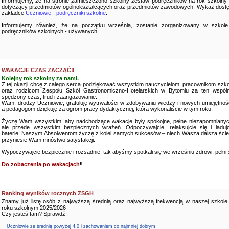
Informujemy, że na stronie zamieszczono szkolny zestaw podręczników na rok szkolny
dotyczący przedmiotów ogólnokształcących oraz przedmiotów zawodowych. Wykaz dostę
zakładce
Uczniowie - podręczniki szkolne
.
Informujemy również, że na początku września, zostanie zorganizowany w szkole
podręczników szkolnych - używanych.
WAKACJE CZAS ZACZĄĆ‼️
Kolejny rok szkolny za nami.
Z tej okazji chcę z całego serca podziękować wszystkim nauczycielom, pracownikom szko
oraz rodzicom Zespołu Szkół Gastronomiczno-Hotelarskich w Bytomiu za ten wspóln
spędzony czas, trud i zaangażowanie.
Wam, drodzy Uczniowie, gratuluję wytrwałości w zdobywaniu wiedzy i nowych umiejętnośc
a pedagogom dziękuję za ogrom pracy dydaktycznej, którą wykonaliście w tym roku.
Życzę Wam wszystkim, aby nadchodzące wakacje były spokojne, pełne niezapomnianyc
ale przede wszystkim bezpiecznych wrażeń. Odpoczywajcie, relaksujcie się i ładujc
baterie! Naszym Absolwentom życzę z kolei samych sukcesów – niech Wasza dalsza ści
przyniesie Wam mnóstwo satysfakcji.
Wypoczywajcie bezpiecznie i rozsądnie, tak abyśmy spotkali się we wrześniu zdrowi, pełni sił
Do zobaczenia po wakacjach
‼️
Ranking wyników rocznych ZSGH
Znamy już listę osób z najwyższą średnią oraz najwyższą frekwencją w naszej szkole
roku szkolnym 2025/2026
Czy jesteś tam? Sprawdź!
-
Uczniowie ze średnią powyżej 4,0 i zachowaniem co najmniej dobrym