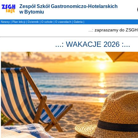
Zespół Szkół Gastronomiczo-Hotelarskich
w Bytomiu
Newsy
|
Plan lekcji
|
Dziennik
|
O szkole
|
O zawodach
|
Galeria
|
...: WAKACJE 2026 :...