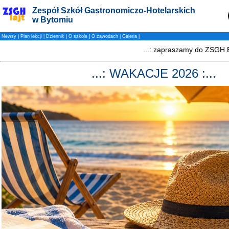
Zespół Szkół Gastronomiczo-Hotelarskich
w Bytomiu
Newsy
|
Plan lekcji
|
Dziennik
|
O szkole
|
O zawodach
|
Galeria
|
...: WAKACJE 2026 :...