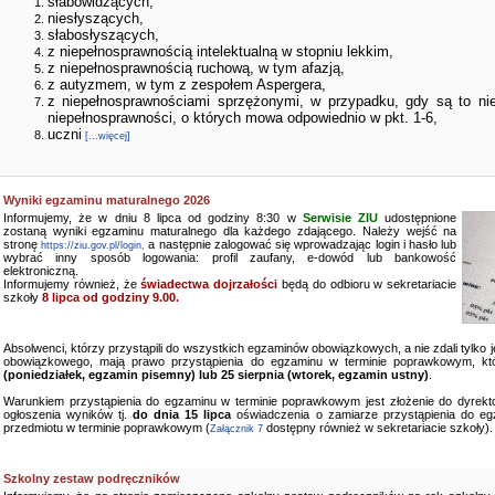
słabowidzących,
niesłyszących,
słabosłyszących,
z niepełnosprawnością intelektualną w stopniu lekkim,
z niepełnosprawnością ruchową, w tym afazją,
z autyzmem, w tym z zespołem Aspergera,
z niepełnosprawnościami sprzężonymi, w przypadku, gdy są to ni
niepełnosprawności, o których mowa odpowiednio w pkt. 1-6,
uczni
[...więcej]
Wyniki egzaminu maturalnego 2026
Informujemy, że w dniu 8 lipca od godziny 8:30 w
Serwisie ZIU
udostępnione
zostaną wyniki egzaminu maturalnego dla każdego zdającego. Należy wejść na
stronę
a następnie zalogować się wprowadzając login i hasło lub
https://ziu.gov.pl/login,
wybrać inny sposób logowania: profil zaufany, e-dowód lub bankowość
elektroniczną.
Informujemy również, że
świadectwa dojrzałości
będą do odbioru w sekretariacie
szkoły
8 lipca od godziny 9.00.
Absolwenci, którzy przystąpili do wszystkich egzaminów obowiązkowych, a nie zdali tylko
obowiązkowego, mają prawo przystąpienia do egzaminu w terminie poprawkowym, kt
(poniedziałek, egzamin pisemny) lub 25 sierpnia (wtorek, egzamin ustny)
.
Warunkiem przystąpienia do egzaminu w terminie poprawkowym jest złożenie do dyrekto
ogłoszenia wyników tj.
do dnia 15 lipca
oświadczenia o zamiarze przystąpienia do e
przedmiotu w terminie poprawkowym (
dostępny również w sekretariacie szkoły).
Załącznik 7
Szkolny zestaw podręczników