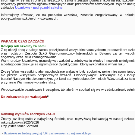
Informujemy, że na stronie zamieszczono szkolny zestaw podręczników na rok szkolny
dotyczący przedmiotów ogólnokształcących oraz przedmiotów zawodowych. Wykaz dostę
zakładce
Uczniowie - podręczniki szkolne
.
Informujemy również, że na początku września, zostanie zorganizowany w szkole
podręczników szkolnych - używanych.
WAKACJE CZAS ZACZĄĆ‼️
Kolejny rok szkolny za nami.
Z tej okazji chcę z całego serca podziękować wszystkim nauczycielom, pracownikom szko
oraz rodzicom Zespołu Szkół Gastronomiczno-Hotelarskich w Bytomiu za ten wspóln
spędzony czas, trud i zaangażowanie.
Wam, drodzy Uczniowie, gratuluję wytrwałości w zdobywaniu wiedzy i nowych umiejętnośc
a pedagogom dziękuję za ogrom pracy dydaktycznej, którą wykonaliście w tym roku.
Życzę Wam wszystkim, aby nadchodzące wakacje były spokojne, pełne niezapomnianyc
ale przede wszystkim bezpiecznych wrażeń. Odpoczywajcie, relaksujcie się i ładujc
baterie! Naszym Absolwentom życzę z kolei samych sukcesów – niech Wasza dalsza ści
przyniesie Wam mnóstwo satysfakcji.
Wypoczywajcie bezpiecznie i rozsądnie, tak abyśmy spotkali się we wrześniu zdrowi, pełni sił
Do zobaczenia po wakacjach
‼️
Ranking wyników rocznych ZSGH
Znamy już listę osób z najwyższą średnią oraz najwyższą frekwencją w naszej szkole
roku szkolnym 2025/2026
Czy jesteś tam? Sprawdź!
-
Uczniowie ze średnią powyżej 4,0 i zachowaniem co najmniej dobrym