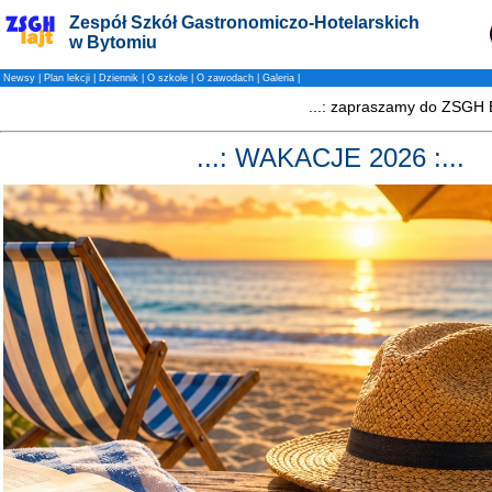
Zespół Szkół Gastronomiczo-Hotelarskich
w Bytomiu
Newsy
|
Plan lekcji
|
Dziennik
|
O szkole
|
O zawodach
|
Galeria
|
...: WAKACJE 2026 :...