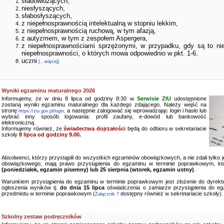
słabowidzących,
niesłyszących,
słabosłyszących,
z niepełnosprawnością intelektualną w stopniu lekkim,
z niepełnosprawnością ruchową, w tym afazją,
z autyzmem, w tym z zespołem Aspergera,
z niepełnosprawnościami sprzężonymi, w przypadku, gdy są to ni
niepełnosprawności, o których mowa odpowiednio w pkt. 1-6,
uczni
[...więcej]
Wyniki egzaminu maturalnego 2026
Informujemy, że w dniu 8 lipca od godziny 8:30 w
Serwisie ZIU
udostępnione
zostaną wyniki egzaminu maturalnego dla każdego zdającego. Należy wejść na
stronę
a następnie zalogować się wprowadzając login i hasło lub
https://ziu.gov.pl/login,
wybrać inny sposób logowania: profil zaufany, e-dowód lub bankowość
elektroniczną.
Informujemy również, że
świadectwa dojrzałości
będą do odbioru w sekretariacie
szkoły
8 lipca od godziny 9.00.
Absolwenci, którzy przystąpili do wszystkich egzaminów obowiązkowych, a nie zdali tylko
obowiązkowego, mają prawo przystąpienia do egzaminu w terminie poprawkowym, kt
(poniedziałek, egzamin pisemny) lub 25 sierpnia (wtorek, egzamin ustny)
.
Warunkiem przystąpienia do egzaminu w terminie poprawkowym jest złożenie do dyrekto
ogłoszenia wyników tj.
do dnia 15 lipca
oświadczenia o zamiarze przystąpienia do e
przedmiotu w terminie poprawkowym (
dostępny również w sekretariacie szkoły).
Załącznik 7
Szkolny zestaw podręczników