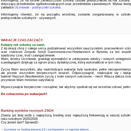
Informujemy, że na stronie zamieszczono szkolny zestaw podręczników na rok szkolny
dotyczący przedmiotów ogólnokształcących oraz przedmiotów zawodowych. Wykaz dostę
zakładce
Uczniowie - podręczniki szkolne
.
Informujemy również, że na początku września, zostanie zorganizowany w szkole
podręczników szkolnych - używanych.
WAKACJE CZAS ZACZĄĆ‼️
Kolejny rok szkolny za nami.
Z tej okazji chcę z całego serca podziękować wszystkim nauczycielom, pracownikom szko
oraz rodzicom Zespołu Szkół Gastronomiczno-Hotelarskich w Bytomiu za ten wspóln
spędzony czas, trud i zaangażowanie.
Wam, drodzy Uczniowie, gratuluję wytrwałości w zdobywaniu wiedzy i nowych umiejętnośc
a pedagogom dziękuję za ogrom pracy dydaktycznej, którą wykonaliście w tym roku.
Życzę Wam wszystkim, aby nadchodzące wakacje były spokojne, pełne niezapomnianyc
ale przede wszystkim bezpiecznych wrażeń. Odpoczywajcie, relaksujcie się i ładujc
baterie! Naszym Absolwentom życzę z kolei samych sukcesów – niech Wasza dalsza ści
przyniesie Wam mnóstwo satysfakcji.
Wypoczywajcie bezpiecznie i rozsądnie, tak abyśmy spotkali się we wrześniu zdrowi, pełni sił
Do zobaczenia po wakacjach
‼️
Ranking wyników rocznych ZSGH
Znamy już listę osób z najwyższą średnią oraz najwyższą frekwencją w naszej szkole
roku szkolnym 2025/2026
Czy jesteś tam? Sprawdź!
-
Uczniowie ze średnią powyżej 4,0 i zachowaniem co najmniej dobrym