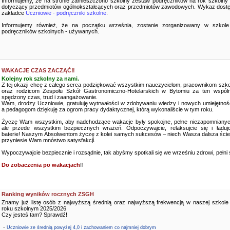
Informujemy, że na stronie zamieszczono szkolny zestaw podręczników na rok szkolny
dotyczący przedmiotów ogólnokształcących oraz przedmiotów zawodowych. Wykaz dostę
zakładce
Uczniowie - podręczniki szkolne
.
Informujemy również, że na początku września, zostanie zorganizowany w szkole
podręczników szkolnych - używanych.
WAKACJE CZAS ZACZĄĆ‼️
Kolejny rok szkolny za nami.
Z tej okazji chcę z całego serca podziękować wszystkim nauczycielom, pracownikom szko
oraz rodzicom Zespołu Szkół Gastronomiczno-Hotelarskich w Bytomiu za ten wspóln
spędzony czas, trud i zaangażowanie.
Wam, drodzy Uczniowie, gratuluję wytrwałości w zdobywaniu wiedzy i nowych umiejętnośc
a pedagogom dziękuję za ogrom pracy dydaktycznej, którą wykonaliście w tym roku.
Życzę Wam wszystkim, aby nadchodzące wakacje były spokojne, pełne niezapomnianyc
ale przede wszystkim bezpiecznych wrażeń. Odpoczywajcie, relaksujcie się i ładujc
baterie! Naszym Absolwentom życzę z kolei samych sukcesów – niech Wasza dalsza ści
przyniesie Wam mnóstwo satysfakcji.
Wypoczywajcie bezpiecznie i rozsądnie, tak abyśmy spotkali się we wrześniu zdrowi, pełni sił
Do zobaczenia po wakacjach
‼️
Ranking wyników rocznych ZSGH
Znamy już listę osób z najwyższą średnią oraz najwyższą frekwencją w naszej szkole
roku szkolnym 2025/2026
Czy jesteś tam? Sprawdź!
-
Uczniowie ze średnią powyżej 4,0 i zachowaniem co najmniej dobrym