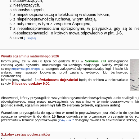
słabowidzących,
niesłyszących,
słabosłyszących,
z niepełnosprawnością intelektualną w stopniu lekkim,
z niepełnosprawnością ruchową, w tym afazją,
z autyzmem, w tym z zespołem Aspergera,
z niepełnosprawnościami sprzężonymi, w przypadku, gdy są to ni
niepełnosprawności, o których mowa odpowiednio w pkt. 1-6,
uczni
[...więcej]
Wyniki egzaminu maturalnego 2026
Informujemy, że w dniu 8 lipca od godziny 8:30 w
Serwisie ZIU
udostępnione
zostaną wyniki egzaminu maturalnego dla każdego zdającego. Należy wejść na
stronę
a następnie zalogować się wprowadzając login i hasło lub
https://ziu.gov.pl/login,
wybrać inny sposób logowania: profil zaufany, e-dowód lub bankowość
elektroniczną.
Informujemy również, że
świadectwa dojrzałości
będą do odbioru w sekretariacie
szkoły
8 lipca od godziny 9.00.
Absolwenci, którzy przystąpili do wszystkich egzaminów obowiązkowych, a nie zdali tylko
obowiązkowego, mają prawo przystąpienia do egzaminu w terminie poprawkowym, kt
(poniedziałek, egzamin pisemny) lub 25 sierpnia (wtorek, egzamin ustny)
.
Warunkiem przystąpienia do egzaminu w terminie poprawkowym jest złożenie do dyrekto
ogłoszenia wyników tj.
do dnia 15 lipca
oświadczenia o zamiarze przystąpienia do e
przedmiotu w terminie poprawkowym (
dostępny również w sekretariacie szkoły).
Załącznik 7
Szkolny zestaw podręczników