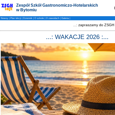
Zespół Szkół Gastronomiczo-Hotelarskich
w Bytomiu
Newsy
|
Plan lekcji
|
Dziennik
|
O szkole
|
O zawodach
|
Galeria
|
...: WAKACJE 2026 :...