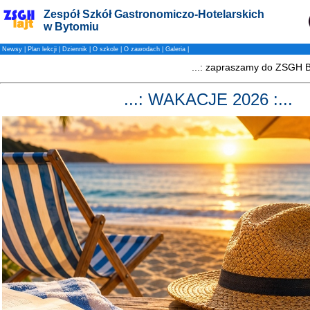
Zespół Szkół Gastronomiczo-Hotelarskich
w Bytomiu
Newsy
|
Plan lekcji
|
Dziennik
|
O szkole
|
O zawodach
|
Galeria
|
...: WAKACJE 2026 :...