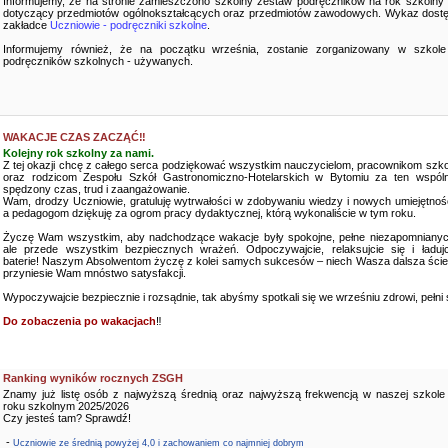
Informujemy, że na stronie zamieszczono szkolny zestaw podręczników na rok szkolny
dotyczący przedmiotów ogólnokształcących oraz przedmiotów zawodowych. Wykaz dostę
zakładce
Uczniowie - podręczniki szkolne
.
Informujemy również, że na początku września, zostanie zorganizowany w szkole
podręczników szkolnych - używanych.
WAKACJE CZAS ZACZĄĆ‼️
Kolejny rok szkolny za nami.
Z tej okazji chcę z całego serca podziękować wszystkim nauczycielom, pracownikom szko
oraz rodzicom Zespołu Szkół Gastronomiczno-Hotelarskich w Bytomiu za ten wspóln
spędzony czas, trud i zaangażowanie.
Wam, drodzy Uczniowie, gratuluję wytrwałości w zdobywaniu wiedzy i nowych umiejętnośc
a pedagogom dziękuję za ogrom pracy dydaktycznej, którą wykonaliście w tym roku.
Życzę Wam wszystkim, aby nadchodzące wakacje były spokojne, pełne niezapomnianyc
ale przede wszystkim bezpiecznych wrażeń. Odpoczywajcie, relaksujcie się i ładujc
baterie! Naszym Absolwentom życzę z kolei samych sukcesów – niech Wasza dalsza ści
przyniesie Wam mnóstwo satysfakcji.
Wypoczywajcie bezpiecznie i rozsądnie, tak abyśmy spotkali się we wrześniu zdrowi, pełni sił
Do zobaczenia po wakacjach
‼️
Ranking wyników rocznych ZSGH
Znamy już listę osób z najwyższą średnią oraz najwyższą frekwencją w naszej szkole
roku szkolnym 2025/2026
Czy jesteś tam? Sprawdź!
-
Uczniowie ze średnią powyżej 4,0 i zachowaniem co najmniej dobrym