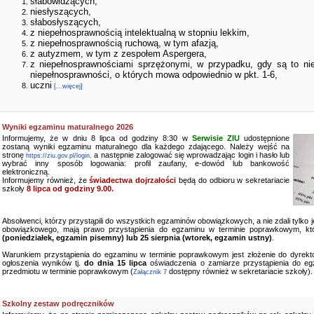
słabowidzących,
niesłyszących,
słabosłyszących,
z niepełnosprawnością intelektualną w stopniu lekkim,
z niepełnosprawnością ruchową, w tym afazją,
z autyzmem, w tym z zespołem Aspergera,
z niepełnosprawnościami sprzężonymi, w przypadku, gdy są to ni
niepełnosprawności, o których mowa odpowiednio w pkt. 1-6,
uczni
[...więcej]
Wyniki egzaminu maturalnego 2026
Informujemy, że w dniu 8 lipca od godziny 8:30 w
Serwisie ZIU
udostępnione
zostaną wyniki egzaminu maturalnego dla każdego zdającego. Należy wejść na
stronę
a następnie zalogować się wprowadzając login i hasło lub
https://ziu.gov.pl/login,
wybrać inny sposób logowania: profil zaufany, e-dowód lub bankowość
elektroniczną.
Informujemy również, że
świadectwa dojrzałości
będą do odbioru w sekretariacie
szkoły
8 lipca od godziny 9.00.
Absolwenci, którzy przystąpili do wszystkich egzaminów obowiązkowych, a nie zdali tylko
obowiązkowego, mają prawo przystąpienia do egzaminu w terminie poprawkowym, kt
(poniedziałek, egzamin pisemny) lub 25 sierpnia (wtorek, egzamin ustny)
.
Warunkiem przystąpienia do egzaminu w terminie poprawkowym jest złożenie do dyrekto
ogłoszenia wyników tj.
do dnia 15 lipca
oświadczenia o zamiarze przystąpienia do e
przedmiotu w terminie poprawkowym (
dostępny również w sekretariacie szkoły).
Załącznik 7
Szkolny zestaw podręczników