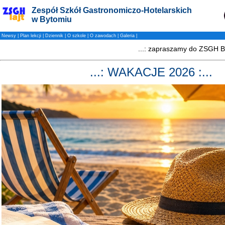
Zespół Szkół Gastronomiczo-Hotelarskich
w Bytomiu
Newsy
|
Plan lekcji
|
Dziennik
|
O szkole
|
O zawodach
|
Galeria
|
...: WAKACJE 2026 :...