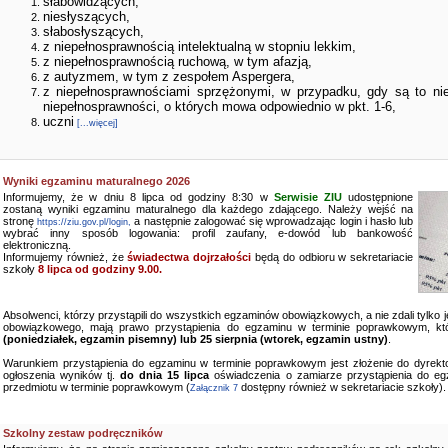
słabowidzących,
niesłyszących,
słabosłyszących,
z niepełnosprawnością intelektualną w stopniu lekkim,
z niepełnosprawnością ruchową, w tym afazją,
z autyzmem, w tym z zespołem Aspergera,
z niepełnosprawnościami sprzężonymi, w przypadku, gdy są to ni
niepełnosprawności, o których mowa odpowiednio w pkt. 1-6,
uczni
[...więcej]
Wyniki egzaminu maturalnego 2026
Informujemy, że w dniu 8 lipca od godziny 8:30 w
Serwisie ZIU
udostępnione
zostaną wyniki egzaminu maturalnego dla każdego zdającego. Należy wejść na
stronę
a następnie zalogować się wprowadzając login i hasło lub
https://ziu.gov.pl/login,
wybrać inny sposób logowania: profil zaufany, e-dowód lub bankowość
elektroniczną.
Informujemy również, że
świadectwa dojrzałości
będą do odbioru w sekretariacie
szkoły
8 lipca od godziny 9.00.
Absolwenci, którzy przystąpili do wszystkich egzaminów obowiązkowych, a nie zdali tylko
obowiązkowego, mają prawo przystąpienia do egzaminu w terminie poprawkowym, kt
(poniedziałek, egzamin pisemny) lub 25 sierpnia (wtorek, egzamin ustny)
.
Warunkiem przystąpienia do egzaminu w terminie poprawkowym jest złożenie do dyrekto
ogłoszenia wyników tj.
do dnia 15 lipca
oświadczenia o zamiarze przystąpienia do e
przedmiotu w terminie poprawkowym (
dostępny również w sekretariacie szkoły).
Załącznik 7
Szkolny zestaw podręczników