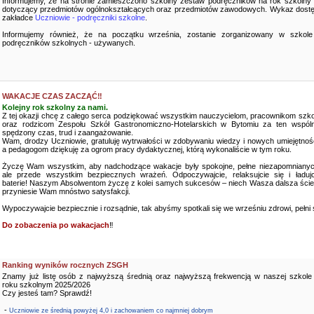
Informujemy, że na stronie zamieszczono szkolny zestaw podręczników na rok szkolny
dotyczący przedmiotów ogólnokształcących oraz przedmiotów zawodowych. Wykaz dostę
zakładce
Uczniowie - podręczniki szkolne
.
Informujemy również, że na początku września, zostanie zorganizowany w szkole
podręczników szkolnych - używanych.
WAKACJE CZAS ZACZĄĆ‼️
Kolejny rok szkolny za nami.
Z tej okazji chcę z całego serca podziękować wszystkim nauczycielom, pracownikom szko
oraz rodzicom Zespołu Szkół Gastronomiczno-Hotelarskich w Bytomiu za ten wspóln
spędzony czas, trud i zaangażowanie.
Wam, drodzy Uczniowie, gratuluję wytrwałości w zdobywaniu wiedzy i nowych umiejętnośc
a pedagogom dziękuję za ogrom pracy dydaktycznej, którą wykonaliście w tym roku.
Życzę Wam wszystkim, aby nadchodzące wakacje były spokojne, pełne niezapomnianyc
ale przede wszystkim bezpiecznych wrażeń. Odpoczywajcie, relaksujcie się i ładujc
baterie! Naszym Absolwentom życzę z kolei samych sukcesów – niech Wasza dalsza ści
przyniesie Wam mnóstwo satysfakcji.
Wypoczywajcie bezpiecznie i rozsądnie, tak abyśmy spotkali się we wrześniu zdrowi, pełni sił
Do zobaczenia po wakacjach
‼️
Ranking wyników rocznych ZSGH
Znamy już listę osób z najwyższą średnią oraz najwyższą frekwencją w naszej szkole
roku szkolnym 2025/2026
Czy jesteś tam? Sprawdź!
-
Uczniowie ze średnią powyżej 4,0 i zachowaniem co najmniej dobrym