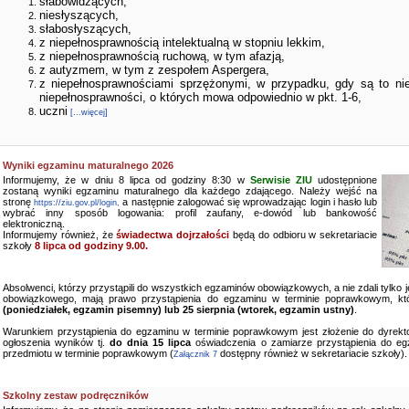
słabowidzących,
niesłyszących,
słabosłyszących,
z niepełnosprawnością intelektualną w stopniu lekkim,
z niepełnosprawnością ruchową, w tym afazją,
z autyzmem, w tym z zespołem Aspergera,
z niepełnosprawnościami sprzężonymi, w przypadku, gdy są to ni
niepełnosprawności, o których mowa odpowiednio w pkt. 1-6,
uczni
[...więcej]
Wyniki egzaminu maturalnego 2026
Informujemy, że w dniu 8 lipca od godziny 8:30 w
Serwisie ZIU
udostępnione
zostaną wyniki egzaminu maturalnego dla każdego zdającego. Należy wejść na
stronę
a następnie zalogować się wprowadzając login i hasło lub
https://ziu.gov.pl/login,
wybrać inny sposób logowania: profil zaufany, e-dowód lub bankowość
elektroniczną.
Informujemy również, że
świadectwa dojrzałości
będą do odbioru w sekretariacie
szkoły
8 lipca od godziny 9.00.
Absolwenci, którzy przystąpili do wszystkich egzaminów obowiązkowych, a nie zdali tylko
obowiązkowego, mają prawo przystąpienia do egzaminu w terminie poprawkowym, kt
(poniedziałek, egzamin pisemny) lub 25 sierpnia (wtorek, egzamin ustny)
.
Warunkiem przystąpienia do egzaminu w terminie poprawkowym jest złożenie do dyrekto
ogłoszenia wyników tj.
do dnia 15 lipca
oświadczenia o zamiarze przystąpienia do e
przedmiotu w terminie poprawkowym (
dostępny również w sekretariacie szkoły).
Załącznik 7
Szkolny zestaw podręczników