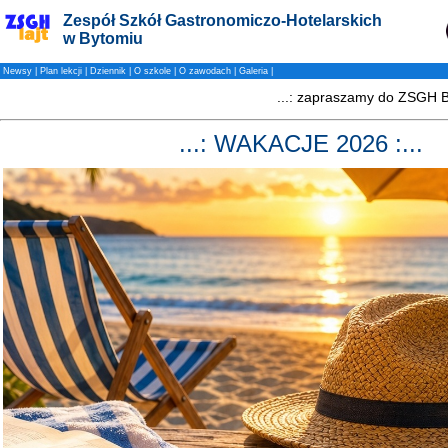
Zespół Szkół Gastronomiczo-Hotelarskich
w Bytomiu
Newsy
|
Plan lekcji
|
Dziennik
|
O szkole
|
O zawodach
|
Galeria
|
...: WAKACJE 2026 :...