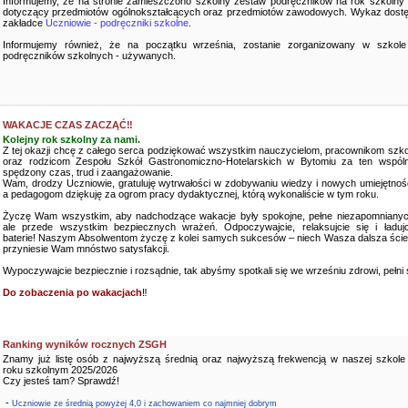
Informujemy, że na stronie zamieszczono szkolny zestaw podręczników na rok szkolny
dotyczący przedmiotów ogólnokształcących oraz przedmiotów zawodowych. Wykaz dostę
zakładce
Uczniowie - podręczniki szkolne
.
Informujemy również, że na początku września, zostanie zorganizowany w szkole
podręczników szkolnych - używanych.
WAKACJE CZAS ZACZĄĆ‼️
Kolejny rok szkolny za nami.
Z tej okazji chcę z całego serca podziękować wszystkim nauczycielom, pracownikom szko
oraz rodzicom Zespołu Szkół Gastronomiczno-Hotelarskich w Bytomiu za ten wspóln
spędzony czas, trud i zaangażowanie.
Wam, drodzy Uczniowie, gratuluję wytrwałości w zdobywaniu wiedzy i nowych umiejętnośc
a pedagogom dziękuję za ogrom pracy dydaktycznej, którą wykonaliście w tym roku.
Życzę Wam wszystkim, aby nadchodzące wakacje były spokojne, pełne niezapomnianyc
ale przede wszystkim bezpiecznych wrażeń. Odpoczywajcie, relaksujcie się i ładujc
baterie! Naszym Absolwentom życzę z kolei samych sukcesów – niech Wasza dalsza ści
przyniesie Wam mnóstwo satysfakcji.
Wypoczywajcie bezpiecznie i rozsądnie, tak abyśmy spotkali się we wrześniu zdrowi, pełni sił
Do zobaczenia po wakacjach
‼️
Ranking wyników rocznych ZSGH
Znamy już listę osób z najwyższą średnią oraz najwyższą frekwencją w naszej szkole
roku szkolnym 2025/2026
Czy jesteś tam? Sprawdź!
-
Uczniowie ze średnią powyżej 4,0 i zachowaniem co najmniej dobrym