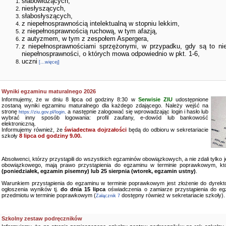
słabowidzących,
niesłyszących,
słabosłyszących,
z niepełnosprawnością intelektualną w stopniu lekkim,
z niepełnosprawnością ruchową, w tym afazją,
z autyzmem, w tym z zespołem Aspergera,
z niepełnosprawnościami sprzężonymi, w przypadku, gdy są to ni
niepełnosprawności, o których mowa odpowiednio w pkt. 1-6,
uczni
[...więcej]
Wyniki egzaminu maturalnego 2026
Informujemy, że w dniu 8 lipca od godziny 8:30 w
Serwisie ZIU
udostępnione
zostaną wyniki egzaminu maturalnego dla każdego zdającego. Należy wejść na
stronę
a następnie zalogować się wprowadzając login i hasło lub
https://ziu.gov.pl/login,
wybrać inny sposób logowania: profil zaufany, e-dowód lub bankowość
elektroniczną.
Informujemy również, że
świadectwa dojrzałości
będą do odbioru w sekretariacie
szkoły
8 lipca od godziny 9.00.
Absolwenci, którzy przystąpili do wszystkich egzaminów obowiązkowych, a nie zdali tylko
obowiązkowego, mają prawo przystąpienia do egzaminu w terminie poprawkowym, kt
(poniedziałek, egzamin pisemny) lub 25 sierpnia (wtorek, egzamin ustny)
.
Warunkiem przystąpienia do egzaminu w terminie poprawkowym jest złożenie do dyrekto
ogłoszenia wyników tj.
do dnia 15 lipca
oświadczenia o zamiarze przystąpienia do e
przedmiotu w terminie poprawkowym (
dostępny również w sekretariacie szkoły).
Załącznik 7
Szkolny zestaw podręczników