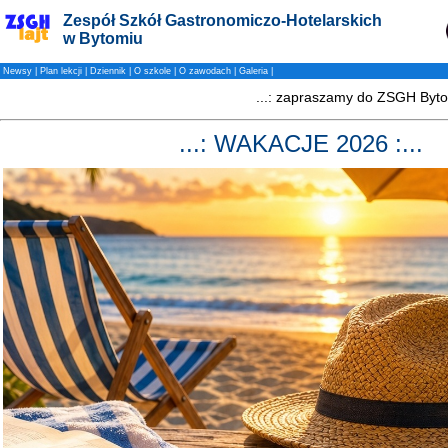
Zespół Szkół Gastronomiczo-Hotelarskich
w Bytomiu
Newsy
|
Plan lekcji
|
Dziennik
|
O szkole
|
O zawodach
|
Galeria
|
...: WAKACJE 2026 :...