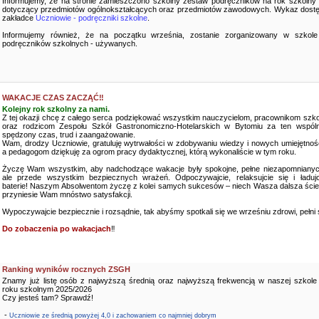
Informujemy, że na stronie zamieszczono szkolny zestaw podręczników na rok szkolny
dotyczący przedmiotów ogólnokształcących oraz przedmiotów zawodowych. Wykaz dostę
zakładce
Uczniowie - podręczniki szkolne
.
Informujemy również, że na początku września, zostanie zorganizowany w szkole
podręczników szkolnych - używanych.
WAKACJE CZAS ZACZĄĆ‼️
Kolejny rok szkolny za nami.
Z tej okazji chcę z całego serca podziękować wszystkim nauczycielom, pracownikom szko
oraz rodzicom Zespołu Szkół Gastronomiczno-Hotelarskich w Bytomiu za ten wspóln
spędzony czas, trud i zaangażowanie.
Wam, drodzy Uczniowie, gratuluję wytrwałości w zdobywaniu wiedzy i nowych umiejętnośc
a pedagogom dziękuję za ogrom pracy dydaktycznej, którą wykonaliście w tym roku.
Życzę Wam wszystkim, aby nadchodzące wakacje były spokojne, pełne niezapomnianyc
ale przede wszystkim bezpiecznych wrażeń. Odpoczywajcie, relaksujcie się i ładujc
baterie! Naszym Absolwentom życzę z kolei samych sukcesów – niech Wasza dalsza ści
przyniesie Wam mnóstwo satysfakcji.
Wypoczywajcie bezpiecznie i rozsądnie, tak abyśmy spotkali się we wrześniu zdrowi, pełni sił
Do zobaczenia po wakacjach
‼️
Ranking wyników rocznych ZSGH
Znamy już listę osób z najwyższą średnią oraz najwyższą frekwencją w naszej szkole
roku szkolnym 2025/2026
Czy jesteś tam? Sprawdź!
-
Uczniowie ze średnią powyżej 4,0 i zachowaniem co najmniej dobrym