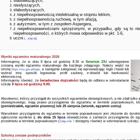
słabowidzących,
niesłyszących,
słabosłyszących,
z niepełnosprawnością intelektualną w stopniu lekkim,
z niepełnosprawnością ruchową, w tym afazją,
z autyzmem, w tym z zespołem Aspergera,
z niepełnosprawnościami sprzężonymi, w przypadku, gdy są to ni
niepełnosprawności, o których mowa odpowiednio w pkt. 1-6,
uczni
[...więcej]
Wyniki egzaminu maturalnego 2026
Informujemy, że w dniu 8 lipca od godziny 8:30 w
Serwisie ZIU
udostępnione
zostaną wyniki egzaminu maturalnego dla każdego zdającego. Należy wejść na
stronę
a następnie zalogować się wprowadzając login i hasło lub
https://ziu.gov.pl/login,
wybrać inny sposób logowania: profil zaufany, e-dowód lub bankowość
elektroniczną.
Informujemy również, że
świadectwa dojrzałości
będą do odbioru w sekretariacie
szkoły
8 lipca od godziny 9.00.
Absolwenci, którzy przystąpili do wszystkich egzaminów obowiązkowych, a nie zdali tylko
obowiązkowego, mają prawo przystąpienia do egzaminu w terminie poprawkowym, kt
(poniedziałek, egzamin pisemny) lub 25 sierpnia (wtorek, egzamin ustny)
.
Warunkiem przystąpienia do egzaminu w terminie poprawkowym jest złożenie do dyrekto
ogłoszenia wyników tj.
do dnia 15 lipca
oświadczenia o zamiarze przystąpienia do e
przedmiotu w terminie poprawkowym (
dostępny również w sekretariacie szkoły).
Załącznik 7
Szkolny zestaw podręczników