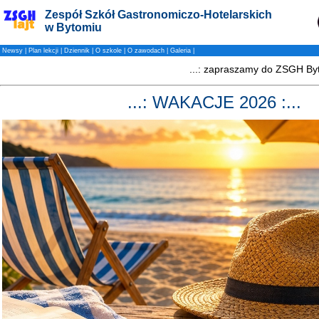
Zespół Szkół Gastronomiczo-Hotelarskich
w Bytomiu
Newsy
|
Plan lekcji
|
Dziennik
|
O szkole
|
O zawodach
|
Galeria
|
...: WAKACJE 2026 :...