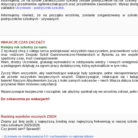
Informujemy, że na stronie zamieszczono szkolny zestaw podręczników na rok szkolny
dotyczący przedmiotów ogólnokształcących oraz przedmiotów zawodowych. Wykaz dostę
zakładce
Uczniowie - podręczniki szkolne
.
Informujemy również, że na początku września, zostanie zorganizowany w szkole
podręczników szkolnych - używanych.
WAKACJE CZAS ZACZĄĆ‼️
Kolejny rok szkolny za nami.
Z tej okazji chcę z całego serca podziękować wszystkim nauczycielom, pracownikom szko
oraz rodzicom Zespołu Szkół Gastronomiczno-Hotelarskich w Bytomiu za ten wspóln
spędzony czas, trud i zaangażowanie.
Wam, drodzy Uczniowie, gratuluję wytrwałości w zdobywaniu wiedzy i nowych umiejętnośc
a pedagogom dziękuję za ogrom pracy dydaktycznej, którą wykonaliście w tym roku.
Życzę Wam wszystkim, aby nadchodzące wakacje były spokojne, pełne niezapomnianyc
ale przede wszystkim bezpiecznych wrażeń. Odpoczywajcie, relaksujcie się i ładujc
baterie! Naszym Absolwentom życzę z kolei samych sukcesów – niech Wasza dalsza ści
przyniesie Wam mnóstwo satysfakcji.
Wypoczywajcie bezpiecznie i rozsądnie, tak abyśmy spotkali się we wrześniu zdrowi, pełni sił
Do zobaczenia po wakacjach
‼️
Ranking wyników rocznych ZSGH
Znamy już listę osób z najwyższą średnią oraz najwyższą frekwencją w naszej szkole
roku szkolnym 2025/2026
Czy jesteś tam? Sprawdź!
-
Uczniowie ze średnią powyżej 4,0 i zachowaniem co najmniej dobrym