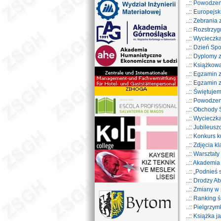
..:: Powodz
..:: Europej
..:: Zebrania
..:: Rozstrz
..:: Wyciecz
..:: Dzień S
..:: Dyplom
..:: Książkow
..:: Egzamin
..:: Egzamin
..:: Świętuje
..:: Powodze
..:: Obchody
..:: Wyciecz
..:: Jubileu
..:: Konkurs
..:: Zdjęcia 
..:: Warsztaty
..:: Akademia
..:: „Podnieś
..:: Drodzy A
..:: Zmiany w 
..:: Ranking 
..:: Pielgrz
..:: Książka 