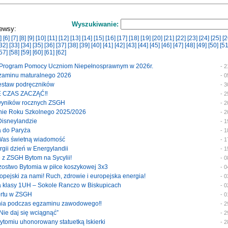
Wyszukiwanie:
ewsy:
]
[6]
[7]
[8]
[9]
[10]
[11]
[12]
[13]
[14]
[15]
[16]
[17]
[18]
[19]
[20]
[21]
[22]
[23]
[24]
[25]
[2
32]
[33]
[34]
[35]
[36]
[37]
[38]
[39]
[40]
[41]
[42]
[43]
[44]
[45]
[46]
[47]
[48]
[49]
[50]
[51
57]
[58]
[59]
[60]
[61]
[62]
y Program Pomocy Uczniom Niepełnosprawnym w 2026r.
- 
egzaminu maturalnego 2026
- 
 zestaw podręczników
- 
E CZAS ZACZĄĆ‼️
- 
 wyników rocznych ZSGH
- 
enie Roku Szkolnego 2025/2026
- 
 Disneylandzie
- 
a do Paryża
- 
 Was świetną wiadomość
- 
ergii dzień w Energylandii
- 
e z ZSGH Bytom na Sycylii!
- 
trzostwo Bytomia w piłce koszykowej 3x3
- 
uropejski za nami! Ruch, zdrowie i europejska energia!
- 
ka klasy 1UH – Sokole Ranczo w Biskupicach
- 
portu w ZSGH
- 
enia podczas egzaminu zawodowego‼️
- 
 Nie daj się wciągnąć”
- 
Bytomiu uhonorowany statuetką Iskierki
- 