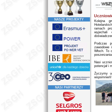
Uczniowi
NASZE PROJEKTY
Kolejna g
Hotelarski
ramach pr
wyjechali
doświadcze
Podczas po
zawodowe i
Włoch. To 
poszerzania
Nasi ucznio
potencjał i
Życzymy uc
wspomnień!
NASI PARTNERZY