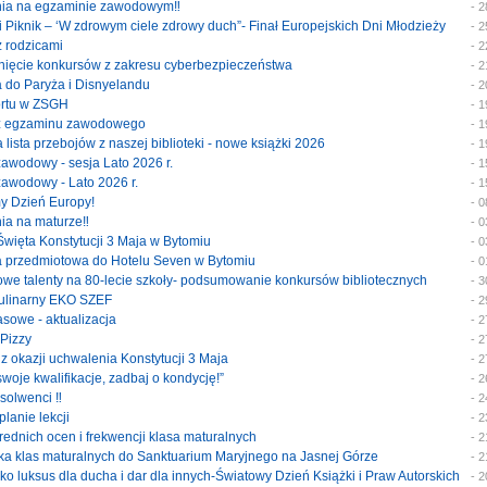
enia na egzaminie zawodowym‼️
- 
ski Piknik – ‘W zdrowym ciele zdrowy duch”- Finał Europejskich Dni Młodzieży
- 
 z rodzicami
- 
ygnięcie konkursów z zakresu cyberbezpieczeństwa
- 
ka do Paryża i Disnyelandu
- 
portu w ZSGH
- 
y z egzaminu zawodowego
- 
a lista przebojów z naszej biblioteki - nowe książki 2026
- 
 zawodowy - sesja Lato 2026 r.
- 
 zawodowy - Lato 2026 r.
- 
my Dzień Europy!
- 
nia na maturze‼️
- 
 Święta Konstytucji 3 Maja w Bytomiu
- 
ka przedmiotowa do Hotelu Seven w Bytomiu
- 
szowe talenty na 80-lecie szkoły- podsumowanie konkursów bibliotecznych
- 
 kulinarny EKO SZEF
- 
klasowe - aktualizacja
- 
 Pizzy
- 
 z okazji uchwalenia Konstytucji 3 Maja
- 
 swoje kwalifikacje, zadbaj o kondycję!”
- 
bsolwenci ‼️
- 
planie lekcji
- 
średnich ocen i frekwencji klasa maturalnych
- 
ymka klas maturalnych do Sanktuarium Maryjnego na Jasnej Górze
- 
jako luksus dla ducha i dar dla innych-Światowy Dzień Książki i Praw Autorskich
- 