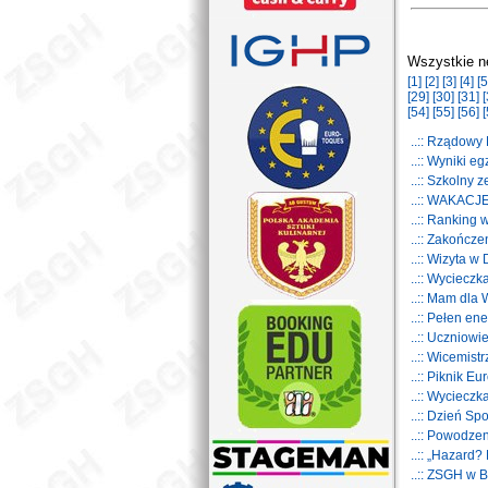
Wszystkie n
[1]
[2]
[3]
[4]
[5
[29]
[30]
[31]
[
[54]
[55]
[56]
[
..:: Rządow
..:: Wyniki 
..:: Szkolny
..:: WAKACJ
..:: Ranking
..:: Zakończ
..:: Wizyta w
..:: Wycieczk
..:: Mam dla
..:: Pełen en
..:: Uczniowi
..:: Wicemis
..:: Piknik E
..:: Wyciecz
..:: Dzień S
..:: Powodz
..:: „Hazard?
..:: ZSGH w 