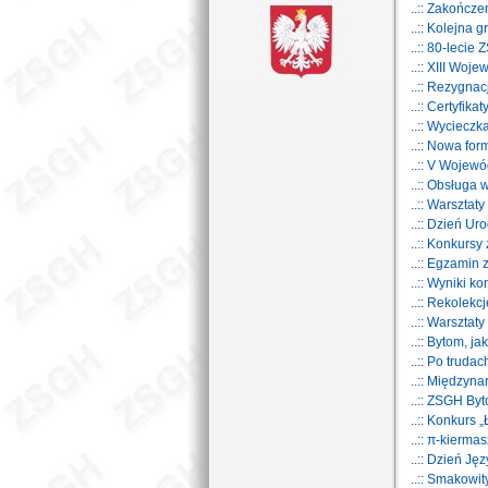
..:: Zakończ
..:: Kolejna
..:: 80-leci
..:: XIII Woj
..:: Rezygna
..:: Certyfi
..:: Wyciecz
..:: Nowa fo
..:: V Wojew
..:: Obsługa
..:: Warsztat
..:: Dzień U
..:: Konkursy
..:: Egzamin
..:: Wyniki k
..:: Rekolekc
..:: Warszta
..:: Bytom, j
..:: Po trud
..:: Międzyn
..:: ZSGH By
..:: Konkurs
..:: π-kiermas
..:: Dzień Ję
..:: Smakowit