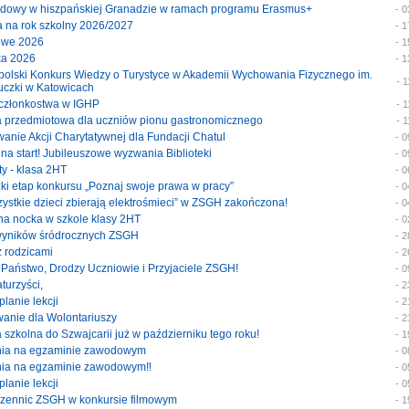
wodowy w hiszpańskiej Granadzie w ramach programu Erasmus+
- 
ja na rok szkolny 2026/2027
- 
mowe 2026
- 
wka 2026
- 
nopolski Konkurs Wiedzy o Turystyce w Akademii Wychowania Fizycznego im.
- 
uczki w Katowicach
at członkostwa w IGHP
- 
ka przedmiotowa dla uczniów pionu gastronomicznego
- 
wanie Akcji Charytatywnej dla Fundacji Chatul
- 
i na start! Jubileuszowe wyzwania Biblioteki
- 
sty - klasa 2HT
- 
zki etap konkursu „Poznaj swoje prawa w pracy”
- 
szystkie dzieci zbierają elektrośmieci” w ZSGH zakończona!
- 
yjna nocka w szkole klasy 2HT
- 
 wyników śródrocznych ZSGH
- 
 z rodzicami
- 
i Państwo, Drodzy Uczniowie i Przyjaciele ZSGH!
- 
aturzyści,
- 
planie lekcji
- 
owanie dla Wolontariuszy
- 
a szkolna do Szwajcarii już w październiku tego roku!
- 
enia na egzaminie zawodowym
- 
enia na egzaminie zawodowym‼️
- 
planie lekcji
- 
uczennic ZSGH w konkursie filmowym
- 