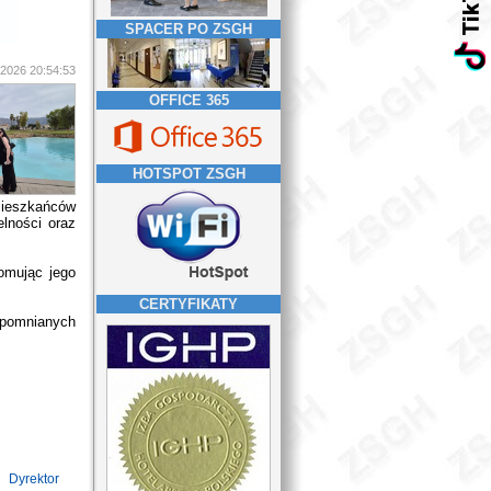
SPACER PO ZSGH
2026 20:54:53
OFFICE 365
HOTSPOT ZSGH
mieszkańców
lności oraz
omując jego
CERTYFIKATY
pomnianych
Dyrektor