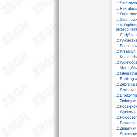
..:: Staż za
..:: Rekrutac
..:: Ferie zi
..:: Studnió
..:: VI Ogól
Jerzego Kuk
..:: Certyfik
..:: Wyciecz
..:: Podsumo
..:: Kreatywn
..:: Kurs bari
..:: Wojewód
..:: Akcja „W
..:: Integrac
..:: Ranking
..:: Zebrania
..:: Szanown
..:: Drodzy M
..:: Zmiany w 
..:: Podzięk
..:: Wycieczk
..:: Powodz
..:: Powodz
..:: Zmiany w 
..:: Sukces 