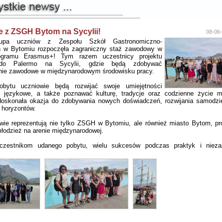
e z ZSGH Bytom na Sycylii!
08-06-
rupa uczniów z Zespołu Szkół Gastronomiczno-
ch w Bytomiu rozpoczęła zagraniczny staż zawodowy w
ogramu Erasmus+! Tym razem uczestnicy projektu
 do Palermo na Sycylii, gdzie będą zdobywać
nie zawodowe w międzynarodowym środowisku pracy.
bytu uczniowie będą rozwijać swoje umiejętności
 językowe, a także poznawać kulturę, tradycje oraz codzienne życie 
doskonała okazja do zdobywania nowych doświadczeń, rozwijania samodzie
 horyzontów.
wie reprezentują nie tylko ZSGH w Bytomiu, ale również miasto Bytom, pr
 młodzież na arenie międzynarodowej.
zestnikom udanego pobytu, wielu sukcesów podczas praktyk i nieza