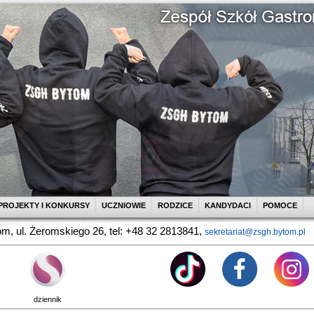
PROJEKTY I KONKURSY
UCZNIOWIE
RODZICE
KANDYDACI
POMOCE
m, ul. Żeromskiego 26, tel: +48 32 2813841,
sekretariat@zsgh.bytom.pl
dziennik