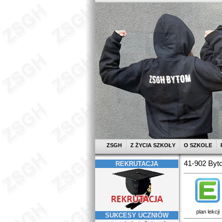
ZSGH
Z ŻYCIA SZKOŁY
O SZKOLE
41-902 Byto
REKRUTACJA
plan lekcji
SUKCESY UCZNIÓW