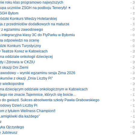
enie roku klas programowo najwyższych
- 
 grupa uczniów ZSGH na podboju Teneryfy! ☀
- 
e ZSGH Bytom
- 
ewódzki Konkurs Wiedzy Hotelarskiej
- 
cja z przedmiotów dodatkowych na maturze
- 
katy z egzaminu zawodowego
- 
ka integracyjna klasy 3C do FlyParku w Bytomiu
- 
rma odpowiedzi na ocenę
- 
ódzki Konkurs Turystyczny
- 
 w Teatrze Korez w Katowicach
- 
y na oddziale onkologii dziecięcej
- 
rody i Zdrowia w CKZiU
- 
 z okazji Dni Ziemi
- 
 zawodowy – wyniki egzaminu sesja Zima 2026
- 
onkursów z okazji „Dnia Liczby Pi”
- 
je wielkopostne
- 
ty na dziecięcym oddziale onkologicznym w Katowicach
- 
akiego nie znacie.Tajemnice, których się boicie...
- 
ach do gwiazd. Sukces absolwenta szkoły Pawła Grabowskiego
- 
arodowy Dzień Liczby Pi
- 
tom z tytułem Wellness Champion‼️
- 
 „Łamigłówki dla każdego”
- 
z
- 
zyka Ojczystego
- 
y Jubileusz
- 