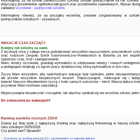
Informujemy, że na stronie zamieszczono szkolny zestaw podręczników na rok szkolny
dotyczący przedmiotów ogólnokształcących oraz przedmiotów zawodowych. Wykaz dostę
zakładce
Uczniowie - podręczniki szkolne
.
Informujemy również, że na początku września, zostanie zorganizowany w szkole
podręczników szkolnych - używanych.
WAKACJE CZAS ZACZĄĆ‼️
Kolejny rok szkolny za nami.
Z tej okazji chcę z całego serca podziękować wszystkim nauczycielom, pracownikom szko
oraz rodzicom Zespołu Szkół Gastronomiczno-Hotelarskich w Bytomiu za ten wspóln
spędzony czas, trud i zaangażowanie.
Wam, drodzy Uczniowie, gratuluję wytrwałości w zdobywaniu wiedzy i nowych umiejętnośc
a pedagogom dziękuję za ogrom pracy dydaktycznej, którą wykonaliście w tym roku.
Życzę Wam wszystkim, aby nadchodzące wakacje były spokojne, pełne niezapomnianyc
ale przede wszystkim bezpiecznych wrażeń. Odpoczywajcie, relaksujcie się i ładujc
baterie! Naszym Absolwentom życzę z kolei samych sukcesów – niech Wasza dalsza ści
przyniesie Wam mnóstwo satysfakcji.
Wypoczywajcie bezpiecznie i rozsądnie, tak abyśmy spotkali się we wrześniu zdrowi, pełni sił
Do zobaczenia po wakacjach
‼️
Ranking wyników rocznych ZSGH
Znamy już listę osób z najwyższą średnią oraz najwyższą frekwencją w naszej szkole
roku szkolnym 2025/2026
Czy jesteś tam? Sprawdź!
-
Uczniowie ze średnią powyżej 4,0 i zachowaniem co najmniej dobrym