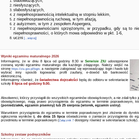
słabowidzących,
niesłyszących,
słabosłyszących,
z niepełnosprawnością intelektualną w stopniu lekkim,
z niepełnosprawnością ruchową, w tym afazją,
z autyzmem, w tym z zespołem Aspergera,
z niepełnosprawnościami sprzężonymi, w przypadku, gdy są to ni
niepełnosprawności, o których mowa odpowiednio w pkt. 1-6,
uczni
[...więcej]
Wyniki egzaminu maturalnego 2026
Informujemy, że w dniu 8 lipca od godziny 8:30 w
Serwisie ZIU
udostępnione
zostaną wyniki egzaminu maturalnego dla każdego zdającego. Należy wejść na
stronę
a następnie zalogować się wprowadzając login i hasło lub
https://ziu.gov.pl/login,
wybrać inny sposób logowania: profil zaufany, e-dowód lub bankowość
elektroniczną.
Informujemy również, że
świadectwa dojrzałości
będą do odbioru w sekretariacie
szkoły
8 lipca od godziny 9.00.
Absolwenci, którzy przystąpili do wszystkich egzaminów obowiązkowych, a nie zdali tylko
obowiązkowego, mają prawo przystąpienia do egzaminu w terminie poprawkowym, kt
(poniedziałek, egzamin pisemny) lub 25 sierpnia (wtorek, egzamin ustny)
.
Warunkiem przystąpienia do egzaminu w terminie poprawkowym jest złożenie do dyrekto
ogłoszenia wyników tj.
do dnia 15 lipca
oświadczenia o zamiarze przystąpienia do e
przedmiotu w terminie poprawkowym (
dostępny również w sekretariacie szkoły).
Załącznik 7
Szkolny zestaw podręczników