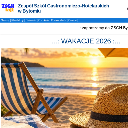
Zespół Szkół Gastronomiczo-Hotelarskich
w Bytomiu
Newsy
|
Plan lekcji
|
Dziennik
|
O szkole
|
O zawodach
|
Galeria
|
...: WAKACJE 2026 :...