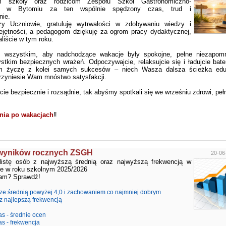
m szkoły oraz rodzicom Zespołu Szkół Gastronomiczno-
ich w Bytomiu za ten wspólnie spędzony czas, trud i
nie.
y Uczniowie, gratuluję wytrwałości w zdobywaniu wiedzy i
jętności, a pedagogom dziękuję za ogrom pracy dydaktycznej,
liście w tym roku.
wszystkim, aby nadchodzące wakacje były spokojne, pełne niezapomn
stkim bezpiecznych wrażeń. Odpoczywajcie, relaksujcie się i ładujcie bat
m życzę z kolei samych sukcesów – niech Wasza dalsza ścieżka edu
zyniesie Wam mnóstwo satysfakcji.
e bezpiecznie i rozsądnie, tak abyśmy spotkali się we wrześniu zdrowi, pełni
nia po wakacjach
‼️
wyników rocznych ZSGH
20-06
listę osób z najwyższą średnią oraz najwyższą frekwencją w
le w roku szkolnym 2025/2026
tam? Sprawdź!
ze średnią powyżej 4,0 i zachowaniem co najmniej dobrym
z najlepszą frekwencją
as - średnie ocen
as - frekwencja