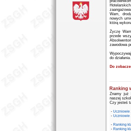
pracowniko
Hotelarsk
zaangażowa
Wam, drodz
nowych umie
którą wykona
Życzę Wam 
przede wszy
Absolwento
zawodowa pr
Wypoczywajci
do działania.
Do zobacze
Ranking 
Znamy już 
naszej szko
Czy jesteś 
-
Uczniowie 
-
Uczniowie 
-
Ranking kl
-
Ranking kl