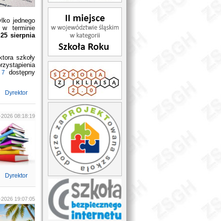
ylko jednego
 w terminie
25 sierpnia
ktora szkoły
rzystąpienia
dostępny
 7
Dyrektor
-2026 08:18:19
Dyrektor
-2026 19:07:05