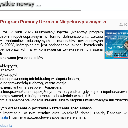
Program Pomocy Uczniom Niepełnosprawnym w
21-07
y, że w roku 2026 realizowany będzie „Rządowy program
niom niepełnosprawnym w formie dofinansowania zakupu
ów, materiałów edukacyjnych i materiałów ćwiczeniowych
26–2028”, którego celem jest podnoszenie jakości kształcenia
epełnosprawnych, a w konsekwencji zwiększenie ich szans
h.
resowana jest do uczniów:
widzących,
yszących,
słyszących,
pełnosprawnością intelektualną w stopniu lekkim,
pełnosprawnością ruchową, w tym afazją,
yzmem, w tym z zespołem Aspergera,
pełnosprawnościami sprzężonymi, w przypadku, gdy są to niepełnosprawn
łnosprawności, o których mowa odpowiednio w pkt. 1-6,
om z niepełnosprawnością intelektualną w stopniu umiarkowanym lub znacz
cych orzeczenie o potrzebie kształcenia specjalnego.
e informacje, w tym terminy oraz wysokość dotacji znajdą Państwo 
Prosimy o szczegółowe zapoznanie się z nim.
iasta
pobrania