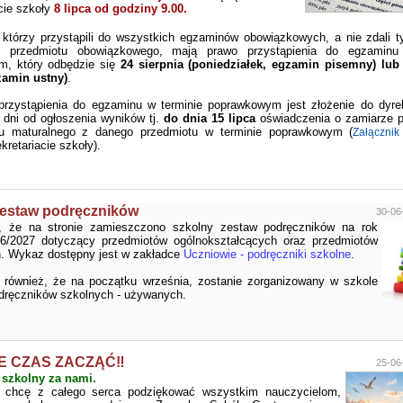
cie szkoły
8 lipca od godziny 9.00.
 którzy przystąpili do wszystkich egzaminów obowiązkowych, a nie zdali t
 przedmiotu obowiązkowego, mają prawo przystąpienia do egzaminu
m, który odbędzie się
24 sierpnia (poniedziałek, egzamin pisemny) lub 
zamin ustny)
.
rzystąpienia do egzaminu w terminie poprawkowym jest złożenie do dyre
 dni od ogłoszenia wyników tj.
do dnia 15 lipca
oświadczenia o zamiarze p
u maturalnego z danego przedmiotu w terminie poprawkowym (
Załącznik
kretariacie szkoły).
zestaw podręczników
30-06
y, że na stronie zamieszczono szkolny zestaw podręczników na rok
6/2027 dotyczący przedmiotów ogólnokształcących oraz przedmiotów
 Wykaz dostępny jest w zakładce
Uczniowie - podręczniki szkolne
.
 również, że na początku września, zostanie zorganizowany w szkole
dręczników szkolnych - używanych.
 CZAS ZACZĄĆ‼️
25-06
k szkolny za nami.
ji chcę z całego serca podziękować wszystkim nauczycielom,