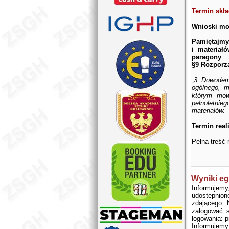
Termin skła
Wnioski moż
Pamiętajmy
i materiał
paragony 
§9 Rozporz
„3. Dowodem
ogólnego, m
którym mow
pełnoletni
materiałów.
Termin real
Pełna treść 
Wyniki e
Informujem
udostępnio
zdającego. 
zalogować s
logowania: p
Informujem