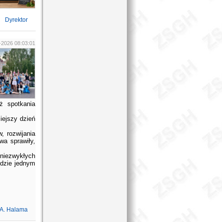
Dyrektor
-2026 08:03:01
eż spotkania
iejszy dzień
, rozwijania
wa sprawiły,
niezwykłych
ędzie jednym
A. Halama