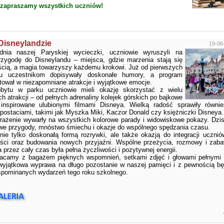
 zapraszamy wszystkich uczniów!
Disneylandzie
19-06
dnia naszej Paryskiej wycieczki, uczniowie wyruszyli na
rzygodę do Disneylandu – miejsca, gdzie marzenia stają się
ścią, a magia towarzyszy każdemu krokowi. Już od pierwszych
tu uczestnikom dopisywały doskonałe humory, a program
tował w niezapomniane atrakcje i wyjątkowe emocje.
bytu w parku uczniowie mieli okazję skorzystać z wielu
h atrakcji – od pełnych adrenaliny kolejek górskich po bajkowe
 inspirowane ulubionymi filmami Disneya. Wielką radość sprawiły równi
postaciami, takimi jak Myszka Miki, Kaczor Donald czy księżniczki Disneya.
rażenie wywarły na wszystkich kolorowe parady i widowiskowe pokazy. Dzis
owe przygody, mnóstwo śmiechu i okazje do wspólnego spędzania czasu.
nie tylko doskonałą formą rozrywki, ale także okazją do integracji uczniów
ści oraz budowania nowych przyjaźni. Wspólne przeżycia, rozmowy i zaba
 przez cały czas była pełna życzliwości i pozytywnej energii.
acamy z bagażem pięknych wspomnień, setkami zdjęć i głowami pełnymi 
wyjątkowa wyprawa na długo pozostanie w naszej pamięci i z pewnością b
wspominanych wydarzeń tego roku szkolnego.