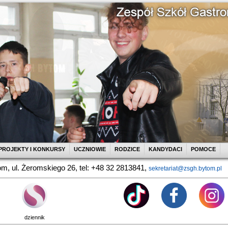
PROJEKTY I KONKURSY
UCZNIOWIE
RODZICE
KANDYDACI
POMOCE
m, ul. Żeromskiego 26, tel: +48 32 2813841,
sekretariat@zsgh.bytom.pl
dziennik