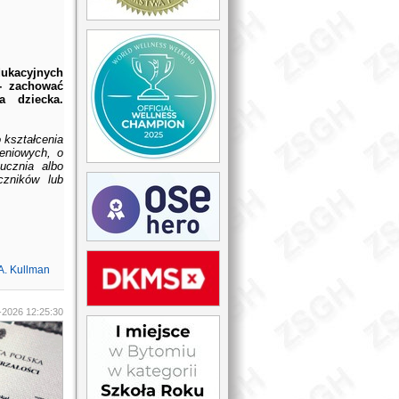
ukacyjnych
- zachować
a dziecka.
 kształcenia
eniowych, o
ucznia albo
czników lub
A. Kullman
-2026 12:25:30