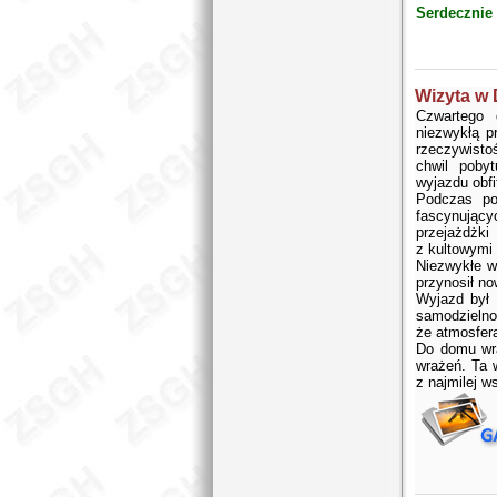
Serdecznie
Wizyta w 
Czwartego 
niezwykłą p
rzeczywisto
chwil poby
wyjazdu obfi
Podczas po
fascynującyc
przejażdżki
z kultowymi 
Niezwykłe w
przynosił n
Wyjazd był 
samodzielno
że atmosfera
Do domu wr
wrażeń. Ta 
z najmilej 