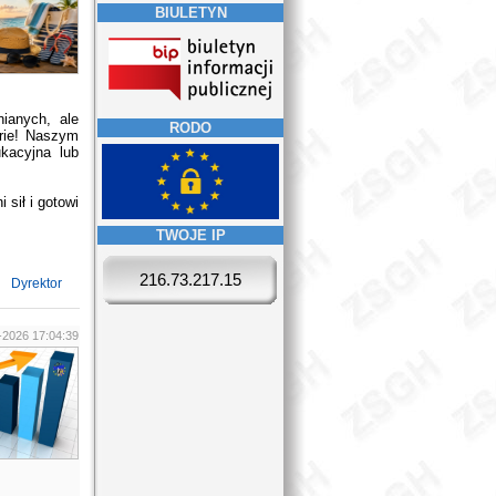
BIULETYN
ianych, ale
RODO
erie! Naszym
kacyjna lub
 sił i gotowi
TWOJE IP
216.73.217.15
Dyrektor
-2026 17:04:39