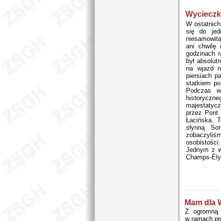
Wycieczk
W ostatnich
się do jed
niesamowitą
ani chwilę
godzinach 
był absolut
na wjazd n
piersiach p
statkiem p
Podczas wy
historyczn
majestatycz
przez Pont 
Łacińska. 
słynną So
zobaczyliś
osobistości
Jednym z wi
Champs-Élys
Mam dla 
Z ogromną 
w ramach p