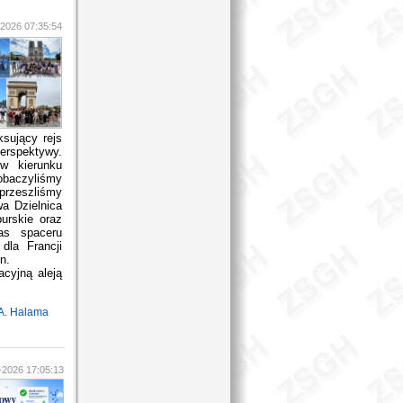
2026 07:35:54
sujący rejs
erspektywy.
w kierunku
obaczyliśmy
 przeszliśmy
wa Dzielnica
urskie oraz
as spaceru
dla Francji
n.
cyjną aleją
A. Halama
-2026 17:05:13