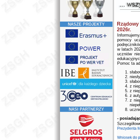
Rządowy 
NASZE PROJEKTY
2026r.
Informujem
pomocy ucz
podręcznik
w latach 20
uczniów ni
edukacyjnyc
Pomoc ta ad
słabo
niesł
słabo
z nie
z nie
z aut
z nie
niepe
NASI PARTNERZY
uczni
- posiadają
Szczegółow
Prezydenta M
Wniosek do 