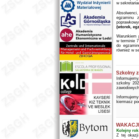
w sekretaria
Absolwenci,
egzaminu z
poprawkowy
(wtorek, eg
Warunkiem p
w terminie 7
do egzamin
również w se
Szkolny 
Informujem
szkolny 202
zawodowych.
Informujemy
kiermasz po
WAKACJE
Kolejny ro
Z tej okaz