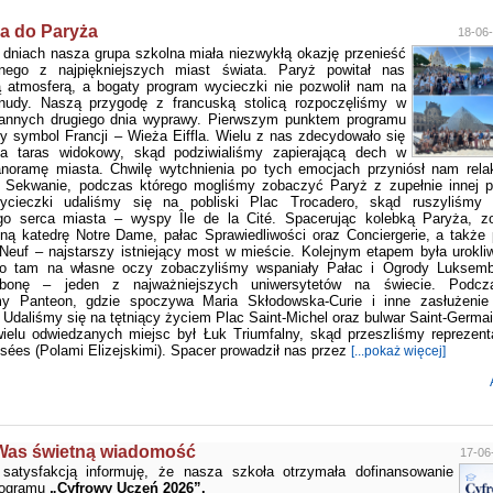
a do Paryża
18-06-
 dniach nasza grupa szkolna miała niezwykłą okazję przenieść
nego z najpiękniejszych miast świata. Paryż powitał nas
 atmosferą, a bogaty program wycieczki nie pozwolił nam na
 nudy. Naszą przygodę z francuską stolicą rozpoczęliśmy w
rannych drugiego dnia wyprawy. Pierwszym punktem programu
ny symbol Francji – Wieża Eiffla. Wielu z nas zdecydowało się
a taras widokowy, skąd podziwialiśmy zapierającą dech w
anoramę miasta. Chwilę wytchnienia po tych emocjach przyniósł nam relak
o Sekwanie, podczas którego mogliśmy zobaczyć Paryż z zupełnie innej p
cieczki udaliśmy się na pobliski Plac Trocadero, skąd ruszyliśmy 
ego serca miasta – wyspy Île de la Cité. Spacerując kolebką Paryża, z
ną katedrę Notre Dame, pałac Sprawiedliwości oraz Conciergerie, a także
Neuf – najstarszy istniejący most w mieście. Kolejnym etapem była urokli
To tam na własne oczy zobaczyliśmy wspaniały Pałac i Ogrody Luksemb
rbonę – jeden z najważniejszych uniwersytetów na świecie. Podcz
my Panteon, gdzie spoczywa Maria Skłodowska-Curie i inne zasłużenie 
. Udaliśmy się na tętniący życiem Plac Saint-Michel oraz bulwar Saint-Germai
elu odwiedzanych miejsc był Łuk Triumfalny, skąd przeszliśmy reprezenta
ées (Polami Elizejskimi). Spacer prowadził nas przez
[...pokaż więcej]
Was świetną wiadomość
17-06
satysfakcją informuję, że nasza szkoła otrzymała dofinansowanie
rogramu
„Cyfrowy Uczeń 2026”.