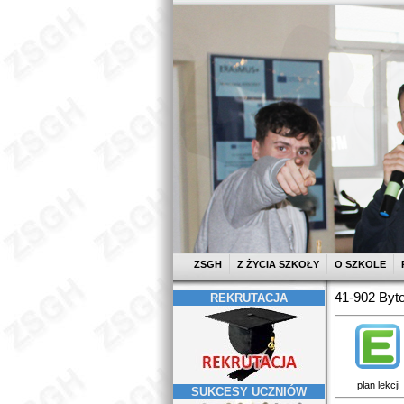
ZSGH
Z ŻYCIA SZKOŁY
O SZKOLE
41-902 Byto
REKRUTACJA
plan lekcji
SUKCESY UCZNIÓW