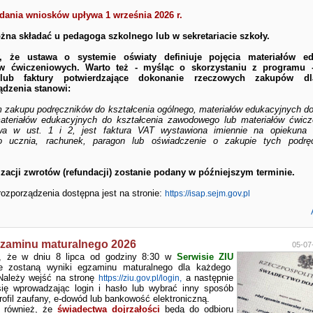
dania wniosków upływa 1 września 2026 r.
na składać u pedagoga szkolnego lub w sekretariacie szkoły.
, że ustawa o systemie oświaty definiuje pojęcia materiałów ed
ów ćwiczeniowych. Warto też - myśląc o skorzystaniu z programu 
lub faktury potwierdzające dokonanie rzeczowych zakupów dl
ądzenia stanowi:
 zakupu podręczników do kształcenia ogólnego, materiałów edukacyjnych do
ateriałów edukacyjnych do kształcenia zawodowego lub materiałów ćwicz
a w ust. 1 i 2, jest faktura VAT wystawiona imiennie na opiekuna 
ego ucznia, rachunek, paragon lub oświadczenie o zakupie tych podrę
izacji zwrotów (refundacji) zostanie podany w późniejszym terminie.
rozporządzenia dostępna jest na stronie:
https://isap.sejm.gov.pl
gzaminu maturalnego 2026
05-07
y, że w dniu 8 lipca od godziny 8:30 w
Serwisie ZIU
ne zostaną wyniki egzaminu maturalnego dla każdego
Należy wejść na stronę
a następnie
https://ziu.gov.pl/login,
ię wprowadzając login i hasło lub wybrać inny sposób
rofil zaufany, e-dowód lub bankowość elektroniczną.
y również, że
świadectwa dojrzałości
będą do odbioru