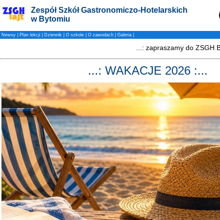
Zespół Szkół Gastronomiczo-Hotelarskich
w Bytomiu
Newsy
|
Plan lekcji
|
Dziennik
|
O szkole
|
O zawodach
|
Galeria
|
...: WAKACJE 2026 :...