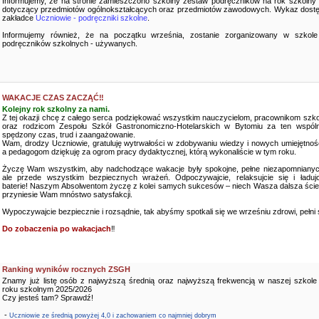
Informujemy, że na stronie zamieszczono szkolny zestaw podręczników na rok szkolny
dotyczący przedmiotów ogólnokształcących oraz przedmiotów zawodowych. Wykaz dostę
zakładce
Uczniowie - podręczniki szkolne
.
Informujemy również, że na początku września, zostanie zorganizowany w szkole
podręczników szkolnych - używanych.
WAKACJE CZAS ZACZĄĆ‼️
Kolejny rok szkolny za nami.
Z tej okazji chcę z całego serca podziękować wszystkim nauczycielom, pracownikom szko
oraz rodzicom Zespołu Szkół Gastronomiczno-Hotelarskich w Bytomiu za ten wspóln
spędzony czas, trud i zaangażowanie.
Wam, drodzy Uczniowie, gratuluję wytrwałości w zdobywaniu wiedzy i nowych umiejętnośc
a pedagogom dziękuję za ogrom pracy dydaktycznej, którą wykonaliście w tym roku.
Życzę Wam wszystkim, aby nadchodzące wakacje były spokojne, pełne niezapomnianyc
ale przede wszystkim bezpiecznych wrażeń. Odpoczywajcie, relaksujcie się i ładujc
baterie! Naszym Absolwentom życzę z kolei samych sukcesów – niech Wasza dalsza ści
przyniesie Wam mnóstwo satysfakcji.
Wypoczywajcie bezpiecznie i rozsądnie, tak abyśmy spotkali się we wrześniu zdrowi, pełni sił
Do zobaczenia po wakacjach
‼️
Ranking wyników rocznych ZSGH
Znamy już listę osób z najwyższą średnią oraz najwyższą frekwencją w naszej szkole
roku szkolnym 2025/2026
Czy jesteś tam? Sprawdź!
-
Uczniowie ze średnią powyżej 4,0 i zachowaniem co najmniej dobrym