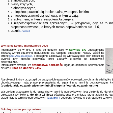
słabowidzących,
niesłyszących,
słabosłyszących,
z niepełnosprawnością intelektualną w stopniu lekkim,
z niepełnosprawnością ruchową, w tym afazją,
z autyzmem, w tym z zespołem Aspergera,
z niepełnosprawnościami sprzężonymi, w przypadku, gdy są to ni
niepełnosprawności, o których mowa odpowiednio w pkt. 1-6,
uczni
[...więcej]
Wyniki egzaminu maturalnego 2026
Informujemy, że w dniu 8 lipca od godziny 8:30 w
Serwisie ZIU
udostępnione
zostaną wyniki egzaminu maturalnego dla każdego zdającego. Należy wejść na
stronę
a następnie zalogować się wprowadzając login i hasło lub
https://ziu.gov.pl/login,
wybrać inny sposób logowania: profil zaufany, e-dowód lub bankowość
elektroniczną.
Informujemy również, że
świadectwa dojrzałości
będą do odbioru w sekretariacie
szkoły
8 lipca od godziny 9.00.
Absolwenci, którzy przystąpili do wszystkich egzaminów obowiązkowych, a nie zdali tylko
obowiązkowego, mają prawo przystąpienia do egzaminu w terminie poprawkowym, kt
(poniedziałek, egzamin pisemny) lub 25 sierpnia (wtorek, egzamin ustny)
.
Warunkiem przystąpienia do egzaminu w terminie poprawkowym jest złożenie do dyrekto
ogłoszenia wyników tj.
do dnia 15 lipca
oświadczenia o zamiarze przystąpienia do e
przedmiotu w terminie poprawkowym (
dostępny również w sekretariacie szkoły).
Załącznik 7
Szkolny zestaw podręczników