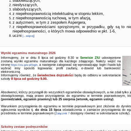
słabowidzących,
niesłyszących,
słabosłyszących,
z niepełnosprawnością intelektualną w stopniu lekkim,
z niepełnosprawnością ruchową, w tym afazją,
z autyzmem, w tym z zespołem Aspergera,
z niepełnosprawnościami sprzężonymi, w przypadku, gdy są to ni
niepełnosprawności, o których mowa odpowiednio w pkt. 1-6,
uczni
[...więcej]
Wyniki egzaminu maturalnego 2026
Informujemy, że w dniu 8 lipca od godziny 8:30 w
Serwisie ZIU
udostępnione
zostaną wyniki egzaminu maturalnego dla każdego zdającego. Należy wejść na
stronę
a następnie zalogować się wprowadzając login i hasło lub
https://ziu.gov.pl/login,
wybrać inny sposób logowania: profil zaufany, e-dowód lub bankowość
elektroniczną.
Informujemy również, że
świadectwa dojrzałości
będą do odbioru w sekretariacie
szkoły
8 lipca od godziny 9.00.
Absolwenci, którzy przystąpili do wszystkich egzaminów obowiązkowych, a nie zdali tylko
obowiązkowego, mają prawo przystąpienia do egzaminu w terminie poprawkowym, kt
(poniedziałek, egzamin pisemny) lub 25 sierpnia (wtorek, egzamin ustny)
.
Warunkiem przystąpienia do egzaminu w terminie poprawkowym jest złożenie do dyrekto
ogłoszenia wyników tj.
do dnia 15 lipca
oświadczenia o zamiarze przystąpienia do e
przedmiotu w terminie poprawkowym (
dostępny również w sekretariacie szkoły).
Załącznik 7
Szkolny zestaw podręczników