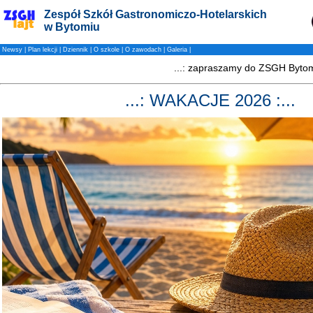
Zespół Szkół Gastronomiczo-Hotelarskich
w Bytomiu
Newsy
|
Plan lekcji
|
Dziennik
|
O szkole
|
O zawodach
|
Galeria
|
...: WAKACJE 2026 :...