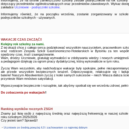
Informujemy, że na stronie zamieszczono szkolny zestaw podręczników na rok szkolny
dotyczący przedmiotów ogólnokształcących oraz przedmiotów zawodowych. Wykaz dostę
zakładce
Uczniowie - podręczniki szkolne
.
Informujemy również, że na początku września, zostanie zorganizowany w szkole
podręczników szkolnych - używanych.
WAKACJE CZAS ZACZĄĆ‼️
Kolejny rok szkolny za nami.
Z tej okazji chcę z całego serca podziękować wszystkim nauczycielom, pracownikom szko
oraz rodzicom Zespołu Szkół Gastronomiczno-Hotelarskich w Bytomiu za ten wspóln
spędzony czas, trud i zaangażowanie.
Wam, drodzy Uczniowie, gratuluję wytrwałości w zdobywaniu wiedzy i nowych umiejętnośc
a pedagogom dziękuję za ogrom pracy dydaktycznej, którą wykonaliście w tym roku.
Życzę Wam wszystkim, aby nadchodzące wakacje były spokojne, pełne niezapomnianyc
ale przede wszystkim bezpiecznych wrażeń. Odpoczywajcie, relaksujcie się i ładujc
baterie! Naszym Absolwentom życzę z kolei samych sukcesów – niech Wasza dalsza ści
przyniesie Wam mnóstwo satysfakcji.
Wypoczywajcie bezpiecznie i rozsądnie, tak abyśmy spotkali się we wrześniu zdrowi, pełni sił
Do zobaczenia po wakacjach
‼️
Ranking wyników rocznych ZSGH
Znamy już listę osób z najwyższą średnią oraz najwyższą frekwencją w naszej szkole
roku szkolnym 2025/2026
Czy jesteś tam? Sprawdź!
-
Uczniowie ze średnią powyżej 4,0 i zachowaniem co najmniej dobrym