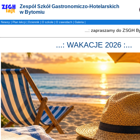
Zespół Szkół Gastronomiczo-Hotelarskich
w Bytomiu
Newsy
|
Plan lekcji
|
Dziennik
|
O szkole
|
O zawodach
|
Galeria
|
...: WAKACJE 2026 :...