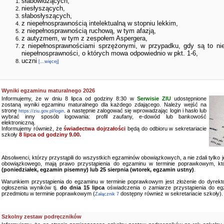
słabowidzących,
niesłyszących,
słabosłyszących,
z niepełnosprawnością intelektualną w stopniu lekkim,
z niepełnosprawnością ruchową, w tym afazją,
z autyzmem, w tym z zespołem Aspergera,
z niepełnosprawnościami sprzężonymi, w przypadku, gdy są to ni
niepełnosprawności, o których mowa odpowiednio w pkt. 1-6,
uczni
[...więcej]
Wyniki egzaminu maturalnego 2026
Informujemy, że w dniu 8 lipca od godziny 8:30 w
Serwisie ZIU
udostępnione
zostaną wyniki egzaminu maturalnego dla każdego zdającego. Należy wejść na
stronę
a następnie zalogować się wprowadzając login i hasło lub
https://ziu.gov.pl/login,
wybrać inny sposób logowania: profil zaufany, e-dowód lub bankowość
elektroniczną.
Informujemy również, że
świadectwa dojrzałości
będą do odbioru w sekretariacie
szkoły
8 lipca od godziny 9.00.
Absolwenci, którzy przystąpili do wszystkich egzaminów obowiązkowych, a nie zdali tylko
obowiązkowego, mają prawo przystąpienia do egzaminu w terminie poprawkowym, kt
(poniedziałek, egzamin pisemny) lub 25 sierpnia (wtorek, egzamin ustny)
.
Warunkiem przystąpienia do egzaminu w terminie poprawkowym jest złożenie do dyrekto
ogłoszenia wyników tj.
do dnia 15 lipca
oświadczenia o zamiarze przystąpienia do e
przedmiotu w terminie poprawkowym (
dostępny również w sekretariacie szkoły).
Załącznik 7
Szkolny zestaw podręczników