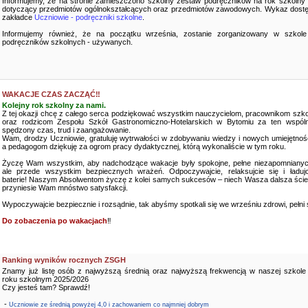
Informujemy, że na stronie zamieszczono szkolny zestaw podręczników na rok szkolny
dotyczący przedmiotów ogólnokształcących oraz przedmiotów zawodowych. Wykaz dostę
zakładce
Uczniowie - podręczniki szkolne
.
Informujemy również, że na początku września, zostanie zorganizowany w szkole
podręczników szkolnych - używanych.
WAKACJE CZAS ZACZĄĆ‼️
Kolejny rok szkolny za nami.
Z tej okazji chcę z całego serca podziękować wszystkim nauczycielom, pracownikom szko
oraz rodzicom Zespołu Szkół Gastronomiczno-Hotelarskich w Bytomiu za ten wspóln
spędzony czas, trud i zaangażowanie.
Wam, drodzy Uczniowie, gratuluję wytrwałości w zdobywaniu wiedzy i nowych umiejętnośc
a pedagogom dziękuję za ogrom pracy dydaktycznej, którą wykonaliście w tym roku.
Życzę Wam wszystkim, aby nadchodzące wakacje były spokojne, pełne niezapomnianyc
ale przede wszystkim bezpiecznych wrażeń. Odpoczywajcie, relaksujcie się i ładujc
baterie! Naszym Absolwentom życzę z kolei samych sukcesów – niech Wasza dalsza ści
przyniesie Wam mnóstwo satysfakcji.
Wypoczywajcie bezpiecznie i rozsądnie, tak abyśmy spotkali się we wrześniu zdrowi, pełni sił
Do zobaczenia po wakacjach
‼️
Ranking wyników rocznych ZSGH
Znamy już listę osób z najwyższą średnią oraz najwyższą frekwencją w naszej szkole
roku szkolnym 2025/2026
Czy jesteś tam? Sprawdź!
-
Uczniowie ze średnią powyżej 4,0 i zachowaniem co najmniej dobrym