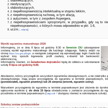
słabowidzących,
niesłyszących,
słabosłyszących,
z niepełnosprawnością intelektualną w stopniu lekkim,
z niepełnosprawnością ruchową, w tym afazją,
z autyzmem, w tym z zespołem Aspergera,
z niepełnosprawnościami sprzężonymi, w przypadku, gdy są to ni
niepełnosprawności, o których mowa odpowiednio w pkt. 1-6,
uczni
[...więcej]
Wyniki egzaminu maturalnego 2026
Informujemy, że w dniu 8 lipca od godziny 8:30 w
Serwisie ZIU
udostępnione
zostaną wyniki egzaminu maturalnego dla każdego zdającego. Należy wejść na
stronę
a następnie zalogować się wprowadzając login i hasło lub
https://ziu.gov.pl/login,
wybrać inny sposób logowania: profil zaufany, e-dowód lub bankowość
elektroniczną.
Informujemy również, że
świadectwa dojrzałości
będą do odbioru w sekretariacie
szkoły
8 lipca od godziny 9.00.
Absolwenci, którzy przystąpili do wszystkich egzaminów obowiązkowych, a nie zdali tylko
obowiązkowego, mają prawo przystąpienia do egzaminu w terminie poprawkowym, kt
(poniedziałek, egzamin pisemny) lub 25 sierpnia (wtorek, egzamin ustny)
.
Warunkiem przystąpienia do egzaminu w terminie poprawkowym jest złożenie do dyrekto
ogłoszenia wyników tj.
do dnia 15 lipca
oświadczenia o zamiarze przystąpienia do e
przedmiotu w terminie poprawkowym (
dostępny również w sekretariacie szkoły).
Załącznik 7
Szkolny zestaw podręczników