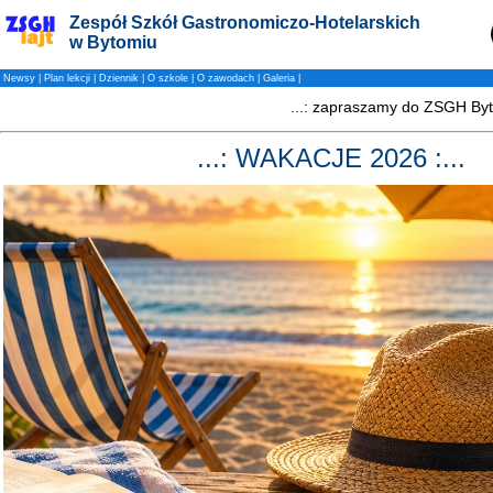
Zespół Szkół Gastronomiczo-Hotelarskich
w Bytomiu
Newsy
|
Plan lekcji
|
Dziennik
|
O szkole
|
O zawodach
|
Galeria
|
...: WAKACJE 2026 :...