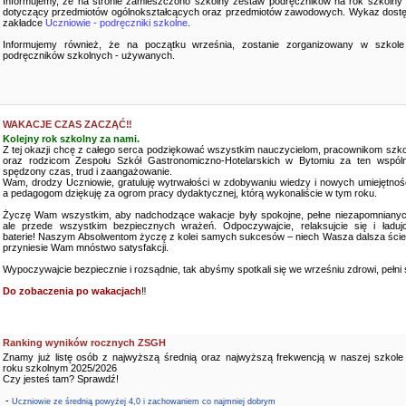
Informujemy, że na stronie zamieszczono szkolny zestaw podręczników na rok szkolny
dotyczący przedmiotów ogólnokształcących oraz przedmiotów zawodowych. Wykaz dostę
zakładce
Uczniowie - podręczniki szkolne
.
Informujemy również, że na początku września, zostanie zorganizowany w szkole
podręczników szkolnych - używanych.
WAKACJE CZAS ZACZĄĆ‼️
Kolejny rok szkolny za nami.
Z tej okazji chcę z całego serca podziękować wszystkim nauczycielom, pracownikom szko
oraz rodzicom Zespołu Szkół Gastronomiczno-Hotelarskich w Bytomiu za ten wspóln
spędzony czas, trud i zaangażowanie.
Wam, drodzy Uczniowie, gratuluję wytrwałości w zdobywaniu wiedzy i nowych umiejętnośc
a pedagogom dziękuję za ogrom pracy dydaktycznej, którą wykonaliście w tym roku.
Życzę Wam wszystkim, aby nadchodzące wakacje były spokojne, pełne niezapomnianyc
ale przede wszystkim bezpiecznych wrażeń. Odpoczywajcie, relaksujcie się i ładujc
baterie! Naszym Absolwentom życzę z kolei samych sukcesów – niech Wasza dalsza ści
przyniesie Wam mnóstwo satysfakcji.
Wypoczywajcie bezpiecznie i rozsądnie, tak abyśmy spotkali się we wrześniu zdrowi, pełni sił
Do zobaczenia po wakacjach
‼️
Ranking wyników rocznych ZSGH
Znamy już listę osób z najwyższą średnią oraz najwyższą frekwencją w naszej szkole
roku szkolnym 2025/2026
Czy jesteś tam? Sprawdź!
-
Uczniowie ze średnią powyżej 4,0 i zachowaniem co najmniej dobrym