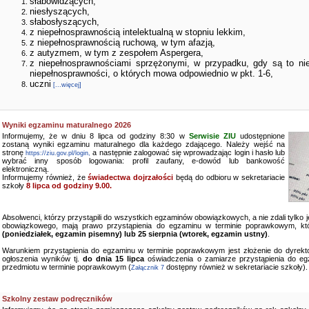
słabowidzących,
niesłyszących,
słabosłyszących,
z niepełnosprawnością intelektualną w stopniu lekkim,
z niepełnosprawnością ruchową, w tym afazją,
z autyzmem, w tym z zespołem Aspergera,
z niepełnosprawnościami sprzężonymi, w przypadku, gdy są to ni
niepełnosprawności, o których mowa odpowiednio w pkt. 1-6,
uczni
[...więcej]
Wyniki egzaminu maturalnego 2026
Informujemy, że w dniu 8 lipca od godziny 8:30 w
Serwisie ZIU
udostępnione
zostaną wyniki egzaminu maturalnego dla każdego zdającego. Należy wejść na
stronę
a następnie zalogować się wprowadzając login i hasło lub
https://ziu.gov.pl/login,
wybrać inny sposób logowania: profil zaufany, e-dowód lub bankowość
elektroniczną.
Informujemy również, że
świadectwa dojrzałości
będą do odbioru w sekretariacie
szkoły
8 lipca od godziny 9.00.
Absolwenci, którzy przystąpili do wszystkich egzaminów obowiązkowych, a nie zdali tylko
obowiązkowego, mają prawo przystąpienia do egzaminu w terminie poprawkowym, kt
(poniedziałek, egzamin pisemny) lub 25 sierpnia (wtorek, egzamin ustny)
.
Warunkiem przystąpienia do egzaminu w terminie poprawkowym jest złożenie do dyrekto
ogłoszenia wyników tj.
do dnia 15 lipca
oświadczenia o zamiarze przystąpienia do e
przedmiotu w terminie poprawkowym (
dostępny również w sekretariacie szkoły).
Załącznik 7
Szkolny zestaw podręczników