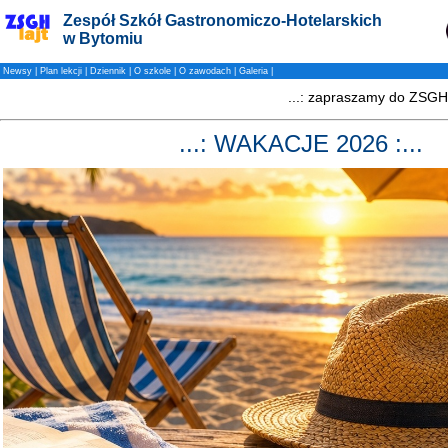
Zespół Szkół Gastronomiczo-Hotelarskich
w Bytomiu
Newsy
|
Plan lekcji
|
Dziennik
|
O szkole
|
O zawodach
|
Galeria
|
...: WAKACJE 2026 :...