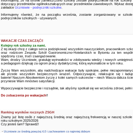
Informujemy, że na stronie zamieszczono szkolny zestaw podręczników na rok szkolny
dotyczący przedmiotów ogólnokształcących oraz przedmiotów zawodowych. Wykaz dostę
zakładce
Uczniowie - podręczniki szkolne
.
Informujemy również, że na początku września, zostanie zorganizowany w szkole
podręczników szkolnych - używanych.
WAKACJE CZAS ZACZĄĆ‼️
Kolejny rok szkolny za nami.
Z tej okazji chcę z całego serca podziękować wszystkim nauczycielom, pracownikom szko
oraz rodzicom Zespołu Szkół Gastronomiczno-Hotelarskich w Bytomiu za ten wspóln
spędzony czas, trud i zaangażowanie.
Wam, drodzy Uczniowie, gratuluję wytrwałości w zdobywaniu wiedzy i nowych umiejętnośc
a pedagogom dziękuję za ogrom pracy dydaktycznej, którą wykonaliście w tym roku.
Życzę Wam wszystkim, aby nadchodzące wakacje były spokojne, pełne niezapomnianyc
ale przede wszystkim bezpiecznych wrażeń. Odpoczywajcie, relaksujcie się i ładujc
baterie! Naszym Absolwentom życzę z kolei samych sukcesów – niech Wasza dalsza ści
przyniesie Wam mnóstwo satysfakcji.
Wypoczywajcie bezpiecznie i rozsądnie, tak abyśmy spotkali się we wrześniu zdrowi, pełni sił
Do zobaczenia po wakacjach
‼️
Ranking wyników rocznych ZSGH
Znamy już listę osób z najwyższą średnią oraz najwyższą frekwencją w naszej szkole
roku szkolnym 2025/2026
Czy jesteś tam? Sprawdź!
-
Uczniowie ze średnią powyżej 4,0 i zachowaniem co najmniej dobrym