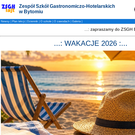
Zespół Szkół Gastronomiczo-Hotelarskich
w Bytomiu
Newsy
|
Plan lekcji
|
Dziennik
|
O szkole
|
O zawodach
|
Galeria
|
...: WAKACJE 2026 :...