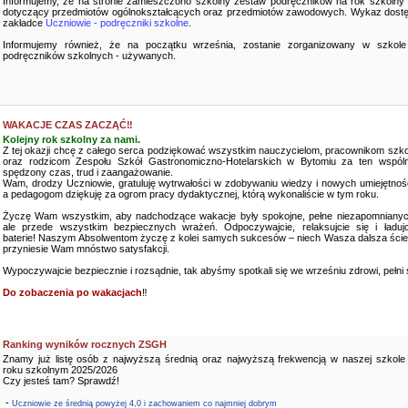
Informujemy, że na stronie zamieszczono szkolny zestaw podręczników na rok szkolny
dotyczący przedmiotów ogólnokształcących oraz przedmiotów zawodowych. Wykaz dostę
zakładce
Uczniowie - podręczniki szkolne
.
Informujemy również, że na początku września, zostanie zorganizowany w szkole
podręczników szkolnych - używanych.
WAKACJE CZAS ZACZĄĆ‼️
Kolejny rok szkolny za nami.
Z tej okazji chcę z całego serca podziękować wszystkim nauczycielom, pracownikom szko
oraz rodzicom Zespołu Szkół Gastronomiczno-Hotelarskich w Bytomiu za ten wspóln
spędzony czas, trud i zaangażowanie.
Wam, drodzy Uczniowie, gratuluję wytrwałości w zdobywaniu wiedzy i nowych umiejętnośc
a pedagogom dziękuję za ogrom pracy dydaktycznej, którą wykonaliście w tym roku.
Życzę Wam wszystkim, aby nadchodzące wakacje były spokojne, pełne niezapomnianyc
ale przede wszystkim bezpiecznych wrażeń. Odpoczywajcie, relaksujcie się i ładujc
baterie! Naszym Absolwentom życzę z kolei samych sukcesów – niech Wasza dalsza ści
przyniesie Wam mnóstwo satysfakcji.
Wypoczywajcie bezpiecznie i rozsądnie, tak abyśmy spotkali się we wrześniu zdrowi, pełni sił
Do zobaczenia po wakacjach
‼️
Ranking wyników rocznych ZSGH
Znamy już listę osób z najwyższą średnią oraz najwyższą frekwencją w naszej szkole
roku szkolnym 2025/2026
Czy jesteś tam? Sprawdź!
-
Uczniowie ze średnią powyżej 4,0 i zachowaniem co najmniej dobrym