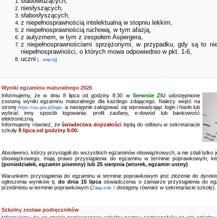
słabowidzących,
niesłyszących,
słabosłyszących,
z niepełnosprawnością intelektualną w stopniu lekkim,
z niepełnosprawnością ruchową, w tym afazją,
z autyzmem, w tym z zespołem Aspergera,
z niepełnosprawnościami sprzężonymi, w przypadku, gdy są to ni
niepełnosprawności, o których mowa odpowiednio w pkt. 1-6,
uczni
[...więcej]
Wyniki egzaminu maturalnego 2026
Informujemy, że w dniu 8 lipca od godziny 8:30 w
Serwisie ZIU
udostępnione
zostaną wyniki egzaminu maturalnego dla każdego zdającego. Należy wejść na
stronę
a następnie zalogować się wprowadzając login i hasło lub
https://ziu.gov.pl/login,
wybrać inny sposób logowania: profil zaufany, e-dowód lub bankowość
elektroniczną.
Informujemy również, że
świadectwa dojrzałości
będą do odbioru w sekretariacie
szkoły
8 lipca od godziny 9.00.
Absolwenci, którzy przystąpili do wszystkich egzaminów obowiązkowych, a nie zdali tylko
obowiązkowego, mają prawo przystąpienia do egzaminu w terminie poprawkowym, kt
(poniedziałek, egzamin pisemny) lub 25 sierpnia (wtorek, egzamin ustny)
.
Warunkiem przystąpienia do egzaminu w terminie poprawkowym jest złożenie do dyrekto
ogłoszenia wyników tj.
do dnia 15 lipca
oświadczenia o zamiarze przystąpienia do e
przedmiotu w terminie poprawkowym (
dostępny również w sekretariacie szkoły).
Załącznik 7
Szkolny zestaw podręczników