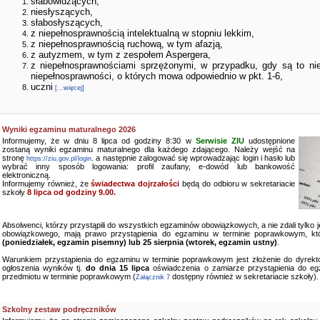
słabowidzących,
niesłyszących,
słabosłyszących,
z niepełnosprawnością intelektualną w stopniu lekkim,
z niepełnosprawnością ruchową, w tym afazją,
z autyzmem, w tym z zespołem Aspergera,
z niepełnosprawnościami sprzężonymi, w przypadku, gdy są to ni
niepełnosprawności, o których mowa odpowiednio w pkt. 1-6,
uczni
[...więcej]
Wyniki egzaminu maturalnego 2026
Informujemy, że w dniu 8 lipca od godziny 8:30 w
Serwisie ZIU
udostępnione
zostaną wyniki egzaminu maturalnego dla każdego zdającego. Należy wejść na
stronę
a następnie zalogować się wprowadzając login i hasło lub
https://ziu.gov.pl/login,
wybrać inny sposób logowania: profil zaufany, e-dowód lub bankowość
elektroniczną.
Informujemy również, że
świadectwa dojrzałości
będą do odbioru w sekretariacie
szkoły
8 lipca od godziny 9.00.
Absolwenci, którzy przystąpili do wszystkich egzaminów obowiązkowych, a nie zdali tylko
obowiązkowego, mają prawo przystąpienia do egzaminu w terminie poprawkowym, kt
(poniedziałek, egzamin pisemny) lub 25 sierpnia (wtorek, egzamin ustny)
.
Warunkiem przystąpienia do egzaminu w terminie poprawkowym jest złożenie do dyrekto
ogłoszenia wyników tj.
do dnia 15 lipca
oświadczenia o zamiarze przystąpienia do e
przedmiotu w terminie poprawkowym (
dostępny również w sekretariacie szkoły).
Załącznik 7
Szkolny zestaw podręczników