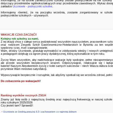
Informujemy, że na stronie zamieszczono szkolny zestaw podręczników na rok szkolny
dotyczący przedmiotów ogólnokształcących oraz przedmiotów zawodowych. Wykaz dostę
zakładce
Uczniowie - podręczniki szkolne
.
Informujemy również, że na początku września, zostanie zorganizowany w szkole
podręczników szkolnych - używanych.
WAKACJE CZAS ZACZĄĆ‼️
Kolejny rok szkolny za nami.
Z tej okazji chcę z całego serca podziękować wszystkim nauczycielom, pracownikom szko
oraz rodzicom Zespołu Szkół Gastronomiczno-Hotelarskich w Bytomiu za ten wspóln
spędzony czas, trud i zaangażowanie.
Wam, drodzy Uczniowie, gratuluję wytrwałości w zdobywaniu wiedzy i nowych umiejętnośc
a pedagogom dziękuję za ogrom pracy dydaktycznej, którą wykonaliście w tym roku.
Życzę Wam wszystkim, aby nadchodzące wakacje były spokojne, pełne niezapomnianyc
ale przede wszystkim bezpiecznych wrażeń. Odpoczywajcie, relaksujcie się i ładujc
baterie! Naszym Absolwentom życzę z kolei samych sukcesów – niech Wasza dalsza ści
przyniesie Wam mnóstwo satysfakcji.
Wypoczywajcie bezpiecznie i rozsądnie, tak abyśmy spotkali się we wrześniu zdrowi, pełni sił
Do zobaczenia po wakacjach
‼️
Ranking wyników rocznych ZSGH
Znamy już listę osób z najwyższą średnią oraz najwyższą frekwencją w naszej szkole
roku szkolnym 2025/2026
Czy jesteś tam? Sprawdź!
-
Uczniowie ze średnią powyżej 4,0 i zachowaniem co najmniej dobrym