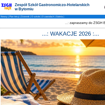
Zespół Szkół Gastronomiczo-Hotelarskich
w Bytomiu
Newsy
|
Plan lekcji
|
Dziennik
|
O szkole
|
O zawodach
|
Galeria
|
...: WAKACJE 2026 :...