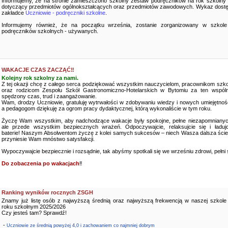
Informujemy, że na stronie zamieszczono szkolny zestaw podręczników na rok szkolny
dotyczący przedmiotów ogólnokształcących oraz przedmiotów zawodowych. Wykaz dostę
zakładce
Uczniowie - podręczniki szkolne
.
Informujemy również, że na początku września, zostanie zorganizowany w szkole
podręczników szkolnych - używanych.
WAKACJE CZAS ZACZĄĆ‼️
Kolejny rok szkolny za nami.
Z tej okazji chcę z całego serca podziękować wszystkim nauczycielom, pracownikom szko
oraz rodzicom Zespołu Szkół Gastronomiczno-Hotelarskich w Bytomiu za ten wspóln
spędzony czas, trud i zaangażowanie.
Wam, drodzy Uczniowie, gratuluję wytrwałości w zdobywaniu wiedzy i nowych umiejętnośc
a pedagogom dziękuję za ogrom pracy dydaktycznej, którą wykonaliście w tym roku.
Życzę Wam wszystkim, aby nadchodzące wakacje były spokojne, pełne niezapomnianyc
ale przede wszystkim bezpiecznych wrażeń. Odpoczywajcie, relaksujcie się i ładujc
baterie! Naszym Absolwentom życzę z kolei samych sukcesów – niech Wasza dalsza ści
przyniesie Wam mnóstwo satysfakcji.
Wypoczywajcie bezpiecznie i rozsądnie, tak abyśmy spotkali się we wrześniu zdrowi, pełni sił
Do zobaczenia po wakacjach
‼️
Ranking wyników rocznych ZSGH
Znamy już listę osób z najwyższą średnią oraz najwyższą frekwencją w naszej szkole
roku szkolnym 2025/2026
Czy jesteś tam? Sprawdź!
-
Uczniowie ze średnią powyżej 4,0 i zachowaniem co najmniej dobrym