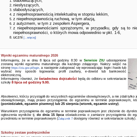
słabowidzących,
niesłyszących,
słabosłyszących,
z niepełnosprawnością intelektualną w stopniu lekkim,
z niepełnosprawnością ruchową, w tym afazją,
z autyzmem, w tym z zespołem Aspergera,
z niepełnosprawnościami sprzężonymi, w przypadku, gdy są to ni
niepełnosprawności, o których mowa odpowiednio w pkt. 1-6,
uczni
[...więcej]
Wyniki egzaminu maturalnego 2026
Informujemy, że w dniu 8 lipca od godziny 8:30 w
Serwisie ZIU
udostępnione
zostaną wyniki egzaminu maturalnego dla każdego zdającego. Należy wejść na
stronę
a następnie zalogować się wprowadzając login i hasło lub
https://ziu.gov.pl/login,
wybrać inny sposób logowania: profil zaufany, e-dowód lub bankowość
elektroniczną.
Informujemy również, że
świadectwa dojrzałości
będą do odbioru w sekretariacie
szkoły
8 lipca od godziny 9.00.
Absolwenci, którzy przystąpili do wszystkich egzaminów obowiązkowych, a nie zdali tylko
obowiązkowego, mają prawo przystąpienia do egzaminu w terminie poprawkowym, kt
(poniedziałek, egzamin pisemny) lub 25 sierpnia (wtorek, egzamin ustny)
.
Warunkiem przystąpienia do egzaminu w terminie poprawkowym jest złożenie do dyrekto
ogłoszenia wyników tj.
do dnia 15 lipca
oświadczenia o zamiarze przystąpienia do e
przedmiotu w terminie poprawkowym (
dostępny również w sekretariacie szkoły).
Załącznik 7
Szkolny zestaw podręczników