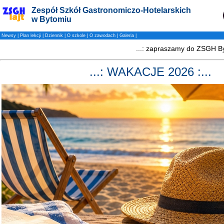
Zespół Szkół Gastronomiczo-Hotelarskich
w Bytomiu
Newsy
|
Plan lekcji
|
Dziennik
|
O szkole
|
O zawodach
|
Galeria
|
...: WAKACJE 2026 :...