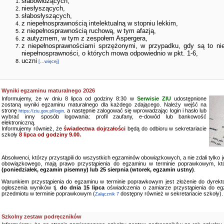
słabowidzących,
niesłyszących,
słabosłyszących,
z niepełnosprawnością intelektualną w stopniu lekkim,
z niepełnosprawnością ruchową, w tym afazją,
z autyzmem, w tym z zespołem Aspergera,
z niepełnosprawnościami sprzężonymi, w przypadku, gdy są to ni
niepełnosprawności, o których mowa odpowiednio w pkt. 1-6,
uczni
[...więcej]
Wyniki egzaminu maturalnego 2026
Informujemy, że w dniu 8 lipca od godziny 8:30 w
Serwisie ZIU
udostępnione
zostaną wyniki egzaminu maturalnego dla każdego zdającego. Należy wejść na
stronę
a następnie zalogować się wprowadzając login i hasło lub
https://ziu.gov.pl/login,
wybrać inny sposób logowania: profil zaufany, e-dowód lub bankowość
elektroniczną.
Informujemy również, że
świadectwa dojrzałości
będą do odbioru w sekretariacie
szkoły
8 lipca od godziny 9.00.
Absolwenci, którzy przystąpili do wszystkich egzaminów obowiązkowych, a nie zdali tylko
obowiązkowego, mają prawo przystąpienia do egzaminu w terminie poprawkowym, kt
(poniedziałek, egzamin pisemny) lub 25 sierpnia (wtorek, egzamin ustny)
.
Warunkiem przystąpienia do egzaminu w terminie poprawkowym jest złożenie do dyrekto
ogłoszenia wyników tj.
do dnia 15 lipca
oświadczenia o zamiarze przystąpienia do e
przedmiotu w terminie poprawkowym (
dostępny również w sekretariacie szkoły).
Załącznik 7
Szkolny zestaw podręczników