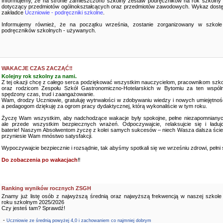
Informujemy, że na stronie zamieszczono szkolny zestaw podręczników na rok szkolny
dotyczący przedmiotów ogólnokształcących oraz przedmiotów zawodowych. Wykaz dostę
zakładce
Uczniowie - podręczniki szkolne
.
Informujemy również, że na początku września, zostanie zorganizowany w szkole
podręczników szkolnych - używanych.
WAKACJE CZAS ZACZĄĆ‼️
Kolejny rok szkolny za nami.
Z tej okazji chcę z całego serca podziękować wszystkim nauczycielom, pracownikom szko
oraz rodzicom Zespołu Szkół Gastronomiczno-Hotelarskich w Bytomiu za ten wspóln
spędzony czas, trud i zaangażowanie.
Wam, drodzy Uczniowie, gratuluję wytrwałości w zdobywaniu wiedzy i nowych umiejętnośc
a pedagogom dziękuję za ogrom pracy dydaktycznej, którą wykonaliście w tym roku.
Życzę Wam wszystkim, aby nadchodzące wakacje były spokojne, pełne niezapomnianyc
ale przede wszystkim bezpiecznych wrażeń. Odpoczywajcie, relaksujcie się i ładujc
baterie! Naszym Absolwentom życzę z kolei samych sukcesów – niech Wasza dalsza ści
przyniesie Wam mnóstwo satysfakcji.
Wypoczywajcie bezpiecznie i rozsądnie, tak abyśmy spotkali się we wrześniu zdrowi, pełni sił
Do zobaczenia po wakacjach
‼️
Ranking wyników rocznych ZSGH
Znamy już listę osób z najwyższą średnią oraz najwyższą frekwencją w naszej szkole
roku szkolnym 2025/2026
Czy jesteś tam? Sprawdź!
-
Uczniowie ze średnią powyżej 4,0 i zachowaniem co najmniej dobrym