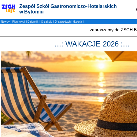
Zespół Szkół Gastronomiczo-Hotelarskich
w Bytomiu
Newsy
|
Plan lekcji
|
Dziennik
|
O szkole
|
O zawodach
|
Galeria
|
...: WAKACJE 2026 :...