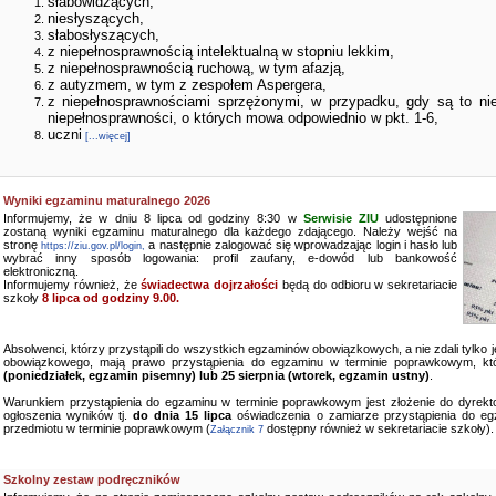
słabowidzących,
niesłyszących,
słabosłyszących,
z niepełnosprawnością intelektualną w stopniu lekkim,
z niepełnosprawnością ruchową, w tym afazją,
z autyzmem, w tym z zespołem Aspergera,
z niepełnosprawnościami sprzężonymi, w przypadku, gdy są to ni
niepełnosprawności, o których mowa odpowiednio w pkt. 1-6,
uczni
[...więcej]
Wyniki egzaminu maturalnego 2026
Informujemy, że w dniu 8 lipca od godziny 8:30 w
Serwisie ZIU
udostępnione
zostaną wyniki egzaminu maturalnego dla każdego zdającego. Należy wejść na
stronę
a następnie zalogować się wprowadzając login i hasło lub
https://ziu.gov.pl/login,
wybrać inny sposób logowania: profil zaufany, e-dowód lub bankowość
elektroniczną.
Informujemy również, że
świadectwa dojrzałości
będą do odbioru w sekretariacie
szkoły
8 lipca od godziny 9.00.
Absolwenci, którzy przystąpili do wszystkich egzaminów obowiązkowych, a nie zdali tylko
obowiązkowego, mają prawo przystąpienia do egzaminu w terminie poprawkowym, kt
(poniedziałek, egzamin pisemny) lub 25 sierpnia (wtorek, egzamin ustny)
.
Warunkiem przystąpienia do egzaminu w terminie poprawkowym jest złożenie do dyrekto
ogłoszenia wyników tj.
do dnia 15 lipca
oświadczenia o zamiarze przystąpienia do e
przedmiotu w terminie poprawkowym (
dostępny również w sekretariacie szkoły).
Załącznik 7
Szkolny zestaw podręczników