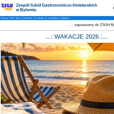
Zespół Szkół Gastronomiczo-Hotelarskich
w Bytomiu
Newsy
|
Plan lekcji
|
Dziennik
|
O szkole
|
O zawodach
|
Galeria
|
...: WAKACJE 2026 :...