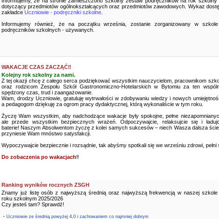
Informujemy, że na stronie zamieszczono szkolny zestaw podręczników na rok szkolny
dotyczący przedmiotów ogólnokształcących oraz przedmiotów zawodowych. Wykaz dostę
zakładce
Uczniowie - podręczniki szkolne
.
Informujemy również, że na początku września, zostanie zorganizowany w szkole
podręczników szkolnych - używanych.
WAKACJE CZAS ZACZĄĆ‼️
Kolejny rok szkolny za nami.
Z tej okazji chcę z całego serca podziękować wszystkim nauczycielom, pracownikom szko
oraz rodzicom Zespołu Szkół Gastronomiczno-Hotelarskich w Bytomiu za ten wspóln
spędzony czas, trud i zaangażowanie.
Wam, drodzy Uczniowie, gratuluję wytrwałości w zdobywaniu wiedzy i nowych umiejętnośc
a pedagogom dziękuję za ogrom pracy dydaktycznej, którą wykonaliście w tym roku.
Życzę Wam wszystkim, aby nadchodzące wakacje były spokojne, pełne niezapomnianyc
ale przede wszystkim bezpiecznych wrażeń. Odpoczywajcie, relaksujcie się i ładujc
baterie! Naszym Absolwentom życzę z kolei samych sukcesów – niech Wasza dalsza ści
przyniesie Wam mnóstwo satysfakcji.
Wypoczywajcie bezpiecznie i rozsądnie, tak abyśmy spotkali się we wrześniu zdrowi, pełni sił
Do zobaczenia po wakacjach
‼️
Ranking wyników rocznych ZSGH
Znamy już listę osób z najwyższą średnią oraz najwyższą frekwencją w naszej szkole
roku szkolnym 2025/2026
Czy jesteś tam? Sprawdź!
-
Uczniowie ze średnią powyżej 4,0 i zachowaniem co najmniej dobrym