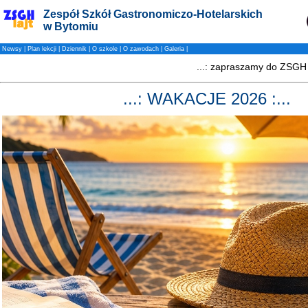
Zespół Szkół Gastronomiczo-Hotelarskich
w Bytomiu
Newsy
|
Plan lekcji
|
Dziennik
|
O szkole
|
O zawodach
|
Galeria
|
...: WAKACJE 2026 :...