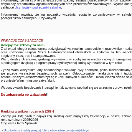
Informujemy, że na stronie zamieszczono szkolny zestaw podręczników na rok szkolny
dotyczący przedmiotów ogólnokształcących oraz przedmiotów zawodowych. Wykaz dostę
zakładce
Uczniowie - podręczniki szkolne
.
Informujemy również, że na początku września, zostanie zorganizowany w szkole
podręczników szkolnych - używanych.
WAKACJE CZAS ZACZĄĆ‼️
Kolejny rok szkolny za nami.
Z tej okazji chcę z całego serca podziękować wszystkim nauczycielom, pracownikom szko
oraz rodzicom Zespołu Szkół Gastronomiczno-Hotelarskich w Bytomiu za ten wspóln
spędzony czas, trud i zaangażowanie.
Wam, drodzy Uczniowie, gratuluję wytrwałości w zdobywaniu wiedzy i nowych umiejętnośc
a pedagogom dziękuję za ogrom pracy dydaktycznej, którą wykonaliście w tym roku.
Życzę Wam wszystkim, aby nadchodzące wakacje były spokojne, pełne niezapomnianyc
ale przede wszystkim bezpiecznych wrażeń. Odpoczywajcie, relaksujcie się i ładujc
baterie! Naszym Absolwentom życzę z kolei samych sukcesów – niech Wasza dalsza ści
przyniesie Wam mnóstwo satysfakcji.
Wypoczywajcie bezpiecznie i rozsądnie, tak abyśmy spotkali się we wrześniu zdrowi, pełni sił
Do zobaczenia po wakacjach
‼️
Ranking wyników rocznych ZSGH
Znamy już listę osób z najwyższą średnią oraz najwyższą frekwencją w naszej szkole
roku szkolnym 2025/2026
Czy jesteś tam? Sprawdź!
-
Uczniowie ze średnią powyżej 4,0 i zachowaniem co najmniej dobrym