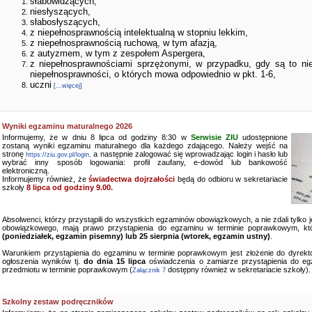
słabowidzących,
niesłyszących,
słabosłyszących,
z niepełnosprawnością intelektualną w stopniu lekkim,
z niepełnosprawnością ruchową, w tym afazją,
z autyzmem, w tym z zespołem Aspergera,
z niepełnosprawnościami sprzężonymi, w przypadku, gdy są to ni
niepełnosprawności, o których mowa odpowiednio w pkt. 1-6,
uczni
[...więcej]
Wyniki egzaminu maturalnego 2026
Informujemy, że w dniu 8 lipca od godziny 8:30 w
Serwisie ZIU
udostępnione
zostaną wyniki egzaminu maturalnego dla każdego zdającego. Należy wejść na
stronę
a następnie zalogować się wprowadzając login i hasło lub
https://ziu.gov.pl/login,
wybrać inny sposób logowania: profil zaufany, e-dowód lub bankowość
elektroniczną.
Informujemy również, że
świadectwa dojrzałości
będą do odbioru w sekretariacie
szkoły
8 lipca od godziny 9.00.
Absolwenci, którzy przystąpili do wszystkich egzaminów obowiązkowych, a nie zdali tylko
obowiązkowego, mają prawo przystąpienia do egzaminu w terminie poprawkowym, kt
(poniedziałek, egzamin pisemny) lub 25 sierpnia (wtorek, egzamin ustny)
.
Warunkiem przystąpienia do egzaminu w terminie poprawkowym jest złożenie do dyrekto
ogłoszenia wyników tj.
do dnia 15 lipca
oświadczenia o zamiarze przystąpienia do e
przedmiotu w terminie poprawkowym (
dostępny również w sekretariacie szkoły).
Załącznik 7
Szkolny zestaw podręczników