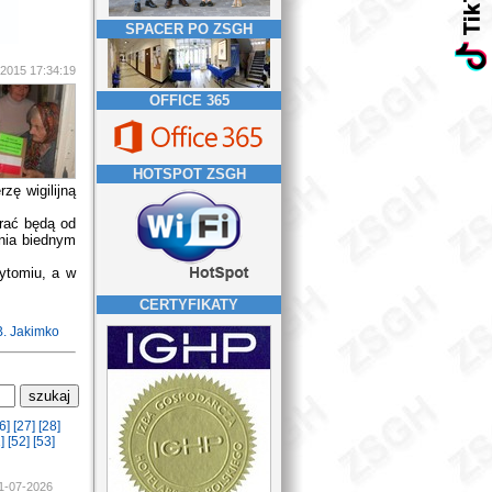
SPACER PO ZSGH
-2015 17:34:19
OFFICE 365
HOTSPOT ZSGH
ę wigilijną
rać będą od
nia biednym
Bytomiu, a w
CERTYFIKATY
 B. Jakimko
6]
[27]
[28]
]
[52]
[53]
21-07-2026