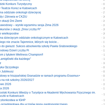
ódzki Konkurs Turystyczny
- 
 w Teatrze Korez w Katowicach
- 
y na oddziale onkologii dziecięcej
- 
rody i Zdrowia w CKZiU
- 
 z okazji Dni Ziemi
- 
 zawodowy – wyniki egzaminu sesja Zima 2026
- 
onkursów z okazji „Dnia Liczby Pi”
- 
je wielkopostne
- 
ty na dziecięcym oddziale onkologicznym w Katowicach
- 
akiego nie znacie.Tajemnice, których się boicie...
- 
ach do gwiazd. Sukces absolwenta szkoły Pawła Grabowskiego
- 
arodowy Dzień Liczby Pi
- 
tom z tytułem Wellness Champion‼️
- 
 „Łamigłówki dla każdego”
- 
z
- 
zyka Ojczystego
- 
y Jubileusz
- 
wodowy w hiszpańskiej Granadzie w ramach programu Erasmus+
- 
ja na rok szkolny 2026/2027
- 
mowe 2026
- 
wka 2026
- 
nopolski Konkurs Wiedzy o Turystyce w Akademii Wychowania Fizycznego im.
- 
uczki w Katowicach
at członkostwa w IGHP
- 
ka przedmiotowa dla uczniów pionu gastronomicznego
- 