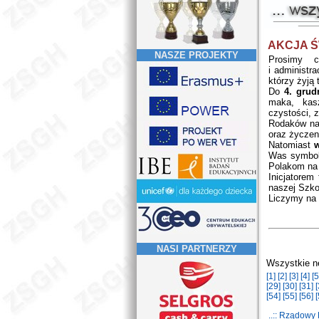
AKCJA Ś
NASZE PROJEKTY
Prosimy c
i administr
którzy żyją
Do
4. grud
maka, kasz
czystości, 
Rodaków na 
oraz życzen
Natomiast
w
Was symbol
Polakom na
Inicjatorem
naszej Szkol
Liczymy na
NASI PARTNERZY
Wszystkie n
[1]
[2]
[3]
[4]
[5
[29]
[30]
[31]
[
[54]
[55]
[56]
[
..:: Rządow