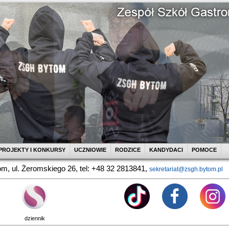
PROJEKTY I KONKURSY
UCZNIOWIE
RODZICE
KANDYDACI
POMOCE
m, ul. Żeromskiego 26, tel: +48 32 2813841,
sekretariat@zsgh.bytom.pl
dziennik