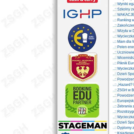
..:: Wyniki 
..:: Szkolny
..:: WAKACJ
..:: Ranking
..:: Zakończ
..:: Wizyta w
..:: Wycieczk
..:: Mam dla
..:: Pełen en
..:: Uczniowi
..:: Wicemis
..:: Piknik E
..:: Wyciecz
..:: Dzień S
..:: Powodz
..:: „Hazard?
..:: ZSGH w 
..:: Powodz
..:: Europej
..:: Zebrania
..:: Rozstrz
..:: Wyciecz
..:: Dzień S
..:: Dyplom
..:: Książkow