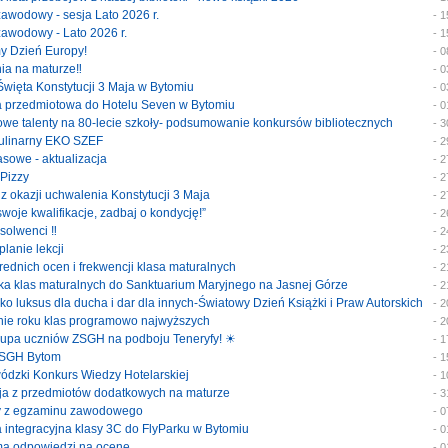
 zawodowy - sesja Lato 2026 r.
- 
 zawodowy - Lato 2026 r.
- 
my Dzień Europy!
- 
nia na maturze‼️
- 
 Święta Konstytucji 3 Maja w Bytomiu
- 
ka przedmiotowa do Hotelu Seven w Bytomiu
- 
szowe talenty na 80-lecie szkoły- podsumowanie konkursów bibliotecznych
- 
 kulinarny EKO SZEF
- 
klasowe - aktualizacja
- 
 Pizzy
- 
 z okazji uchwalenia Konstytucji 3 Maja
- 
 swoje kwalifikacje, zadbaj o kondycję!”
- 
bsolwenci ‼️
- 
planie lekcji
- 
średnich ocen i frekwencji klasa maturalnych
- 
ymka klas maturalnych do Sanktuarium Maryjnego na Jasnej Górze
- 
jako luksus dla ducha i dar dla innych-Światowy Dzień Książki i Praw Autorskich
- 
enie roku klas programowo najwyższych
- 
 grupa uczniów ZSGH na podboju Teneryfy! ☀
- 
e ZSGH Bytom
- 
ewódzki Konkurs Wiedzy Hotelarskiej
- 
cja z przedmiotów dodatkowych na maturze
- 
katy z egzaminu zawodowego
- 
ka integracyjna klasy 3C do FlyParku w Bytomiu
- 
rma odpowiedzi na ocenę
- 