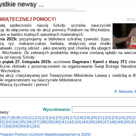
WIĄTECZNEJ POMOCY!
20-11
ałą społeczność naszej Szkoły: uczniów, nauczycieli
ację do włączenia się do akcji pomocy Polakom na Wschodzie,
 tam w bardzo trudnych warunkach materialnych.
nia 2015r.
przyjmujemy w bibliotece szkolnej żywność (typu:
a, ryż, makaron,cukier, herbata, słodycze) oraz środki
zabawki, czystą odzież - jako prezenty pod choinkę dla ubogich
Wschodzie. Do zebranych produktów dołączone zostaną opłatki na wieczerz
ia od naszej Szkoły.
 piątek 27. listopada 2015r.
uczniowie
Dagmara i Kamil z klasy 3T1
zbie
iczne złotówki z przeznaczeniem na organizowanie Świąt Bożego Narodze
 Wschodzie.
 tej akcji charytatywnej jest Towarzystwo Miłośników Lwowa z siedzibą w 
e organizatorami są nauczyciele bibliotekarze.
 Waszą życzliwość i pomoc!
R. Misiołek,
Wyszukiwanie:
ewsy:
]
[6]
[7]
[8]
[9]
[10]
[11]
[12]
[13]
[14]
[15]
[16]
[17]
[18]
[19]
[20]
[21]
[22]
[23]
[24]
[25]
[2
32]
[33]
[34]
[35]
[36]
[37]
[38]
[39]
[40]
[41]
[42]
[43]
[44]
[45]
[46]
[47]
[48]
[49]
[50]
[51
57]
[58]
[59]
[60]
[61]
[62]
y Program Pomocy Uczniom Niepełnosprawnym w 2026r.
- 