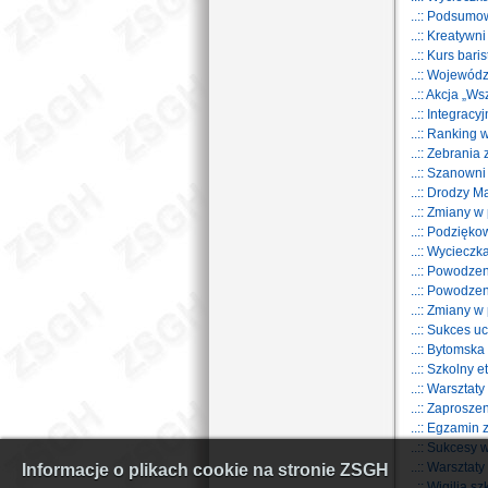
..:: Podsumo
..:: Kreatywn
..:: Kurs bari
..:: Wojewód
..:: Akcja „W
..:: Integrac
..:: Ranking
..:: Zebrania
..:: Szanown
..:: Drodzy M
..:: Zmiany w 
..:: Podzięk
..:: Wycieczk
..:: Powodz
..:: Powodz
..:: Zmiany w 
..:: Sukces 
..:: Bytomska
..:: Szkolny
..:: Warszta
..:: Zaprosz
..:: Egzamin
..:: Sukcesy
..:: Warsztat
Informacje o plikach cookie na stronie ZSGH
..:: Wigilia 