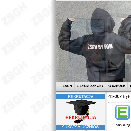
ZSGH
Z ŻYCIA SZKOŁY
O SZKOLE
41-902 Byto
REKRUTACJA
plan lekcji
SUKCESY UCZNIÓW