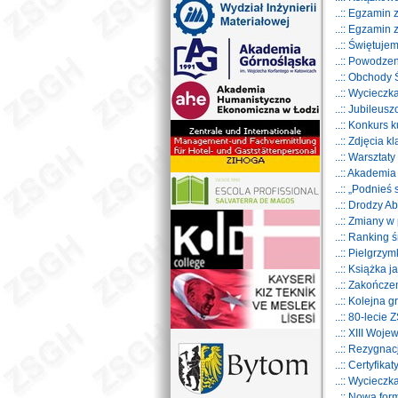
..:: Egzamin
..:: Egzamin
..:: Świętuje
..:: Powodze
..:: Obchody
..:: Wyciecz
..:: Jubileu
..:: Konkurs
..:: Zdjęcia 
..:: Warsztaty
..:: Akademia
..:: „Podnieś
..:: Drodzy A
..:: Zmiany w 
..:: Ranking 
..:: Pielgrz
..:: Książka 
..:: Zakończ
..:: Kolejna
..:: 80-leci
..:: XIII Woj
..:: Rezygna
..:: Certyfi
..:: Wyciecz
..:: Nowa fo