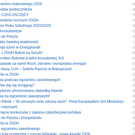
egzaminu maturalnego 2026
- 
 zestaw podręczników
- 
E CZAS ZACZĄĆ‼️
- 
 wyników rocznych ZSGH
- 
enie Roku Szkolnego 2025/2026
- 
 Disneylandzie
- 
a do Paryża
- 
 Was świetną wiadomość
- 
ergii dzień w Energylandii
- 
e z ZSGH Bytom na Sycylii!
- 
trzostwo Bytomia w piłce koszykowej 3x3
- 
uropejski za nami! Ruch, zdrowie i europejska energia!
- 
ka klasy 1UH – Sokole Ranczo w Biskupicach
- 
portu w ZSGH
- 
enia podczas egzaminu zawodowego‼️
- 
 Nie daj się wciągnąć”
- 
Bytomiu uhonorowany statuetką Iskierki
- 
enia na egzaminie zawodowym‼️
- 
ski Piknik – ‘W zdrowym ciele zdrowy duch”- Finał Europejskich Dni Młodzieży
- 
 z rodzicami
- 
ygnięcie konkursów z zakresu cyberbezpieczeństwa
- 
ka do Paryża i Disnyelandu
- 
portu w ZSGH
- 
y z egzaminu zawodowego
- 
a lista przebojów z naszej biblioteki - nowe książki 2026
- 