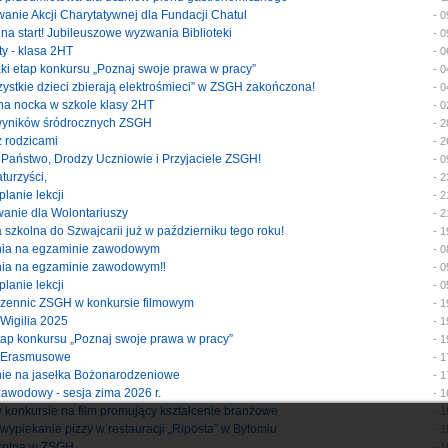
wanie Akcji Charytatywnej dla Fundacji Chatul
- 
i na start! Jubileuszowe wyzwania Biblioteki
- 
sty - klasa 2HT
- 
zki etap konkursu „Poznaj swoje prawa w pracy”
- 
szystkie dzieci zbierają elektrośmieci” w ZSGH zakończona!
- 
yjna nocka w szkole klasy 2HT
- 
 wyników śródrocznych ZSGH
- 
 z rodzicami
- 
i Państwo, Drodzy Uczniowie i Przyjaciele ZSGH!
- 
aturzyści,
- 
planie lekcji
- 
owanie dla Wolontariuszy
- 
a szkolna do Szwajcarii już w październiku tego roku!
- 
enia na egzaminie zawodowym
- 
enia na egzaminie zawodowym‼️
- 
planie lekcji
- 
uczennic ZSGH w konkursie filmowym
- 
 Wigilia 2025
- 
 etap konkursu „Poznaj swoje prawa w pracy”
- 
ty Erasmusowe
- 
enie na jasełka Bożonarodzeniowe
- 
 zawodowy - sesja zima 2026 r.
- 
 w konkursie na film promujący kształcenie branżowe
- 
y wypiekanie pizzy w restauracji „Riposta” w Bytomiu
- 
szkolna w ZSGH
- 