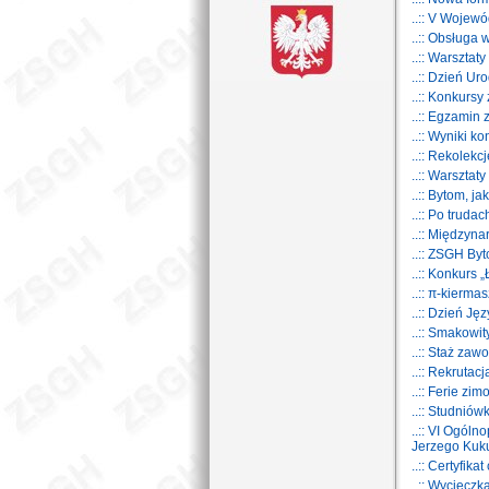
..:: V Wojew
..:: Obsługa
..:: Warsztat
..:: Dzień U
..:: Konkursy
..:: Egzamin
..:: Wyniki k
..:: Rekolekc
..:: Warszta
..:: Bytom, j
..:: Po trud
..:: Międzyn
..:: ZSGH By
..:: Konkurs
..:: π-kiermas
..:: Dzień Ję
..:: Smakowit
..:: Staż za
..:: Rekrutac
..:: Ferie zi
..:: Studnió
..:: VI Ogól
Jerzego Kuk
..:: Certyfik
..:: Wyciecz