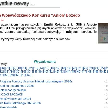
a Wojewódzkiego Konkursu "Anioły Bożego
ia"
 uczennicom naszej szkoły -
Emilii Rokosz z kl. 3UH i Anecie
kl. 3T1
za przygotowanie pięknych aniołów na wojewódzki konkurs.
osz została laureatką konkursu zdobywając
II miejsce
- serdecznie
 życzymy weny twórczej oraz dalszych sukcesów.
Wyszukiwanie:
ewsy:
]
[6]
[7]
[8]
[9]
[10]
[11]
[12]
[13]
[14]
[15]
[16]
[17]
[18]
[19]
[20]
[21]
[22]
[23]
[24]
[25]
[2
32]
[33]
[34]
[35]
[36]
[37]
[38]
[39]
[40]
[41]
[42]
[43]
[44]
[45]
[46]
[47]
[48]
[49]
[50]
[51
57]
[58]
[59]
[60]
[61]
[62]
y Program Pomocy Uczniom Niepełnosprawnym w 2026r.
- 
egzaminu maturalnego 2026
- 
 zestaw podręczników
- 
E CZAS ZACZĄĆ‼️
- 
 wyników rocznych ZSGH
- 
enie Roku Szkolnego 2025/2026
- 
 Disneylandzie
- 