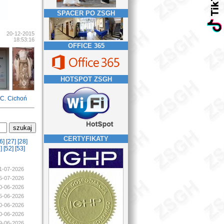
SPACER PO ZSGH
20-12-2015
18:53:16
OFFICE 365
HOTSPOT ZSGH
C. Cichoń
CERTYFIKATY
6]
[27]
[28]
]
[52]
[53]
21-07-2026
05-07-2026
30-06-2026
25-06-2026
20-06-2026
20-06-2026
19-06-2026