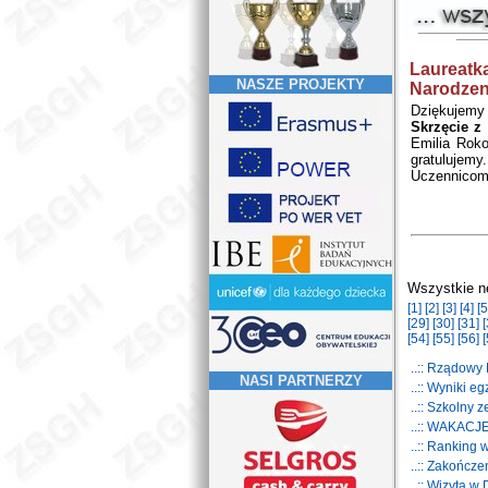
Laureatk
NASZE PROJEKTY
Narodzen
Dziękujemy
Skrzęcie z 
Emilia Rok
gratulujemy.
Uczennicom
Wszystkie n
[1]
[2]
[3]
[4]
[5
[29]
[30]
[31]
[
[54]
[55]
[56]
[
..:: Rządow
NASI PARTNERZY
..:: Wyniki 
..:: Szkolny
..:: WAKACJ
..:: Ranking
..:: Zakończ
..:: Wizyta w