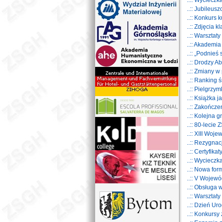
..:: Wyciecz
..:: Jubileu
..:: Konkurs
..:: Zdjęcia 
..:: Warsztaty
..:: Akademia
..:: „Podnieś
..:: Drodzy A
..:: Zmiany w 
..:: Ranking 
..:: Pielgrz
..:: Książka 
..:: Zakończ
..:: Kolejna
..:: 80-leci
..:: XIII Woj
..:: Rezygna
..:: Certyfi
..:: Wyciecz
..:: Nowa fo
..:: V Wojew
..:: Obsługa
..:: Warsztat
..:: Dzień U
..:: Konkursy