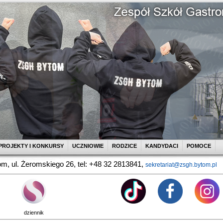
PROJEKTY I KONKURSY
UCZNIOWIE
RODZICE
KANDYDACI
POMOCE
m, ul. Żeromskiego 26, tel: +48 32 2813841,
sekretariat@zsgh.bytom.pl
dziennik