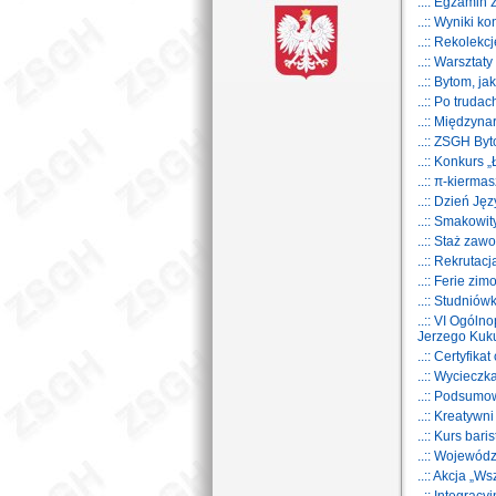
..:: Egzamin
..:: Wyniki k
..:: Rekolekc
..:: Warszta
..:: Bytom, j
..:: Po trud
..:: Międzyn
..:: ZSGH By
..:: Konkurs
..:: π-kiermas
..:: Dzień Ję
..:: Smakowit
..:: Staż za
..:: Rekrutac
..:: Ferie zi
..:: Studnió
..:: VI Ogól
Jerzego Kuk
..:: Certyfik
..:: Wyciecz
..:: Podsumo
..:: Kreatywn
..:: Kurs bari
..:: Wojewód
..:: Akcja „W