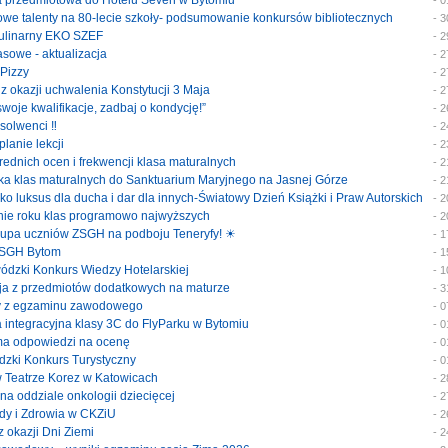
ka przedmiotowa do Hotelu Seven w Bytomiu
- 
szowe talenty na 80-lecie szkoły- podsumowanie konkursów bibliotecznych
- 
 kulinarny EKO SZEF
- 
klasowe - aktualizacja
- 
 Pizzy
- 
 z okazji uchwalenia Konstytucji 3 Maja
- 
 swoje kwalifikacje, zadbaj o kondycję!”
- 
bsolwenci ‼️
- 
planie lekcji
- 
średnich ocen i frekwencji klasa maturalnych
- 
ymka klas maturalnych do Sanktuarium Maryjnego na Jasnej Górze
- 
jako luksus dla ducha i dar dla innych-Światowy Dzień Książki i Praw Autorskich
- 
enie roku klas programowo najwyższych
- 
 grupa uczniów ZSGH na podboju Teneryfy! ☀
- 
e ZSGH Bytom
- 
ewódzki Konkurs Wiedzy Hotelarskiej
- 
cja z przedmiotów dodatkowych na maturze
- 
katy z egzaminu zawodowego
- 
ka integracyjna klasy 3C do FlyParku w Bytomiu
- 
rma odpowiedzi na ocenę
- 
ódzki Konkurs Turystyczny
- 
 w Teatrze Korez w Katowicach
- 
y na oddziale onkologii dziecięcej
- 
rody i Zdrowia w CKZiU
- 
 z okazji Dni Ziemi
- 