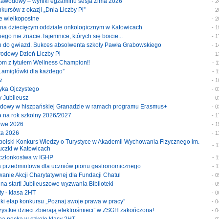
 zawodowy – wyniki egzaminu sesja Zima 2026
- 
onkursów z okazji „Dnia Liczby Pi”
- 
je wielkopostne
- 
ty na dziecięcym oddziale onkologicznym w Katowicach
- 
akiego nie znacie.Tajemnice, których się boicie...
- 
ach do gwiazd. Sukces absolwenta szkoły Pawła Grabowskiego
- 
arodowy Dzień Liczby Pi
- 
tom z tytułem Wellness Champion‼️
- 
 „Łamigłówki dla każdego”
- 
z
- 
zyka Ojczystego
- 
y Jubileusz
- 
wodowy w hiszpańskiej Granadzie w ramach programu Erasmus+
- 
ja na rok szkolny 2026/2027
- 
mowe 2026
- 
wka 2026
- 
nopolski Konkurs Wiedzy o Turystyce w Akademii Wychowania Fizycznego im.
- 
uczki w Katowicach
at członkostwa w IGHP
- 
ka przedmiotowa dla uczniów pionu gastronomicznego
- 
wanie Akcji Charytatywnej dla Fundacji Chatul
- 
i na start! Jubileuszowe wyzwania Biblioteki
- 
sty - klasa 2HT
- 
zki etap konkursu „Poznaj swoje prawa w pracy”
- 
szystkie dzieci zbierają elektrośmieci” w ZSGH zakończona!
- 