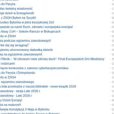
a do Paryża
- 
 Was świetną wiadomość
- 
ergii dzień w Energylandii
- 
e z ZSGH Bytom na Sycylii!
- 
trzostwo Bytomia w piłce koszykowej 3x3
- 
uropejski za nami! Ruch, zdrowie i europejska energia!
- 
ka klasy 1UH – Sokole Ranczo w Biskupicach
- 
portu w ZSGH
- 
enia podczas egzaminu zawodowego‼️
- 
 Nie daj się wciągnąć”
- 
Bytomiu uhonorowany statuetką Iskierki
- 
enia na egzaminie zawodowym‼️
- 
ski Piknik – ‘W zdrowym ciele zdrowy duch”- Finał Europejskich Dni Młodzieży
- 
 z rodzicami
- 
ygnięcie konkursów z zakresu cyberbezpieczeństwa
- 
ka do Paryża i Disnyelandu
- 
portu w ZSGH
- 
y z egzaminu zawodowego
- 
a lista przebojów z naszej biblioteki - nowe książki 2026
- 
 zawodowy - sesja Lato 2026 r.
- 
 zawodowy - Lato 2026 r.
- 
my Dzień Europy!
- 
nia na maturze‼️
- 
 Święta Konstytucji 3 Maja w Bytomiu
- 