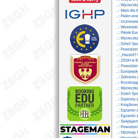
..:: Wycieczk
..:: Mam dla
..:: Pełen en
..:: Uczniowi
..:: Wicemis
..:: Piknik E
..:: Wyciecz
..:: Dzień S
..:: Powodz
..:: „Hazard?
..:: ZSGH w 
..:: Powodz
..:: Europej
..:: Zebrania
..:: Rozstrz
..:: Wyciecz
..:: Dzień S
..:: Dyplom
..:: Książkow
..:: Egzamin
..:: Egzamin
..:: Świętuje
..:: Powodze
..:: Obchody