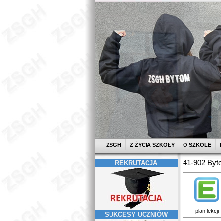
ZSGH
Z ŻYCIA SZKOŁY
O SZKOLE
41-902 Byto
REKRUTACJA
plan lekcji
SUKCESY UCZNIÓW