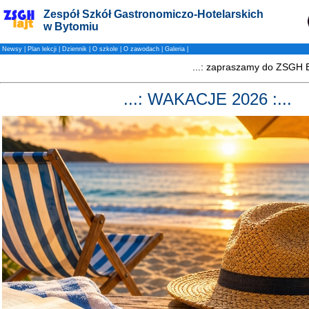
Zespół Szkół Gastronomiczo-Hotelarskich
w Bytomiu
Newsy
|
Plan lekcji
|
Dziennik
|
O szkole
|
O zawodach
|
Galeria
|
...: WAKACJE 2026 :...