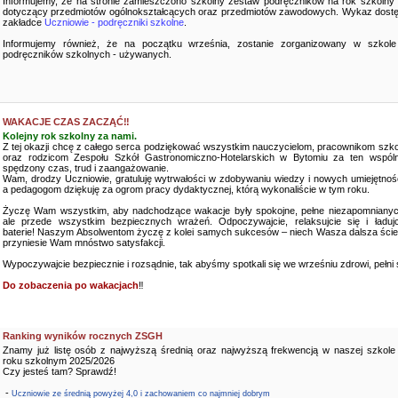
Informujemy, że na stronie zamieszczono szkolny zestaw podręczników na rok szkolny
dotyczący przedmiotów ogólnokształcących oraz przedmiotów zawodowych. Wykaz dostę
zakładce
Uczniowie - podręczniki szkolne
.
Informujemy również, że na początku września, zostanie zorganizowany w szkole
podręczników szkolnych - używanych.
WAKACJE CZAS ZACZĄĆ‼️
Kolejny rok szkolny za nami.
Z tej okazji chcę z całego serca podziękować wszystkim nauczycielom, pracownikom szko
oraz rodzicom Zespołu Szkół Gastronomiczno-Hotelarskich w Bytomiu za ten wspóln
spędzony czas, trud i zaangażowanie.
Wam, drodzy Uczniowie, gratuluję wytrwałości w zdobywaniu wiedzy i nowych umiejętnośc
a pedagogom dziękuję za ogrom pracy dydaktycznej, którą wykonaliście w tym roku.
Życzę Wam wszystkim, aby nadchodzące wakacje były spokojne, pełne niezapomnianyc
ale przede wszystkim bezpiecznych wrażeń. Odpoczywajcie, relaksujcie się i ładujc
baterie! Naszym Absolwentom życzę z kolei samych sukcesów – niech Wasza dalsza ści
przyniesie Wam mnóstwo satysfakcji.
Wypoczywajcie bezpiecznie i rozsądnie, tak abyśmy spotkali się we wrześniu zdrowi, pełni sił
Do zobaczenia po wakacjach
‼️
Ranking wyników rocznych ZSGH
Znamy już listę osób z najwyższą średnią oraz najwyższą frekwencją w naszej szkole
roku szkolnym 2025/2026
Czy jesteś tam? Sprawdź!
-
Uczniowie ze średnią powyżej 4,0 i zachowaniem co najmniej dobrym