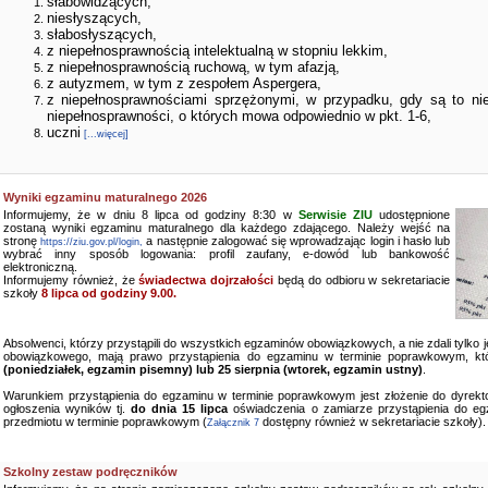
słabowidzących,
niesłyszących,
słabosłyszących,
z niepełnosprawnością intelektualną w stopniu lekkim,
z niepełnosprawnością ruchową, w tym afazją,
z autyzmem, w tym z zespołem Aspergera,
z niepełnosprawnościami sprzężonymi, w przypadku, gdy są to ni
niepełnosprawności, o których mowa odpowiednio w pkt. 1-6,
uczni
[...więcej]
Wyniki egzaminu maturalnego 2026
Informujemy, że w dniu 8 lipca od godziny 8:30 w
Serwisie ZIU
udostępnione
zostaną wyniki egzaminu maturalnego dla każdego zdającego. Należy wejść na
stronę
a następnie zalogować się wprowadzając login i hasło lub
https://ziu.gov.pl/login,
wybrać inny sposób logowania: profil zaufany, e-dowód lub bankowość
elektroniczną.
Informujemy również, że
świadectwa dojrzałości
będą do odbioru w sekretariacie
szkoły
8 lipca od godziny 9.00.
Absolwenci, którzy przystąpili do wszystkich egzaminów obowiązkowych, a nie zdali tylko
obowiązkowego, mają prawo przystąpienia do egzaminu w terminie poprawkowym, kt
(poniedziałek, egzamin pisemny) lub 25 sierpnia (wtorek, egzamin ustny)
.
Warunkiem przystąpienia do egzaminu w terminie poprawkowym jest złożenie do dyrekto
ogłoszenia wyników tj.
do dnia 15 lipca
oświadczenia o zamiarze przystąpienia do e
przedmiotu w terminie poprawkowym (
dostępny również w sekretariacie szkoły).
Załącznik 7
Szkolny zestaw podręczników