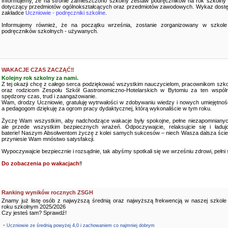
Informujemy, że na stronie zamieszczono szkolny zestaw podręczników na rok szkolny
dotyczący przedmiotów ogólnokształcących oraz przedmiotów zawodowych. Wykaz dostę
zakładce
Uczniowie - podręczniki szkolne
.
Informujemy również, że na początku września, zostanie zorganizowany w szkole
podręczników szkolnych - używanych.
WAKACJE CZAS ZACZĄĆ‼️
Kolejny rok szkolny za nami.
Z tej okazji chcę z całego serca podziękować wszystkim nauczycielom, pracownikom szko
oraz rodzicom Zespołu Szkół Gastronomiczno-Hotelarskich w Bytomiu za ten wspóln
spędzony czas, trud i zaangażowanie.
Wam, drodzy Uczniowie, gratuluję wytrwałości w zdobywaniu wiedzy i nowych umiejętnośc
a pedagogom dziękuję za ogrom pracy dydaktycznej, którą wykonaliście w tym roku.
Życzę Wam wszystkim, aby nadchodzące wakacje były spokojne, pełne niezapomnianyc
ale przede wszystkim bezpiecznych wrażeń. Odpoczywajcie, relaksujcie się i ładujc
baterie! Naszym Absolwentom życzę z kolei samych sukcesów – niech Wasza dalsza ści
przyniesie Wam mnóstwo satysfakcji.
Wypoczywajcie bezpiecznie i rozsądnie, tak abyśmy spotkali się we wrześniu zdrowi, pełni sił
Do zobaczenia po wakacjach
‼️
Ranking wyników rocznych ZSGH
Znamy już listę osób z najwyższą średnią oraz najwyższą frekwencją w naszej szkole
roku szkolnym 2025/2026
Czy jesteś tam? Sprawdź!
-
Uczniowie ze średnią powyżej 4,0 i zachowaniem co najmniej dobrym