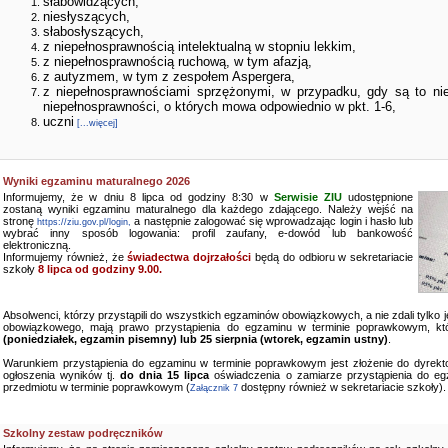
słabowidzących,
niesłyszących,
słabosłyszących,
z niepełnosprawnością intelektualną w stopniu lekkim,
z niepełnosprawnością ruchową, w tym afazją,
z autyzmem, w tym z zespołem Aspergera,
z niepełnosprawnościami sprzężonymi, w przypadku, gdy są to ni
niepełnosprawności, o których mowa odpowiednio w pkt. 1-6,
uczni
[...więcej]
Wyniki egzaminu maturalnego 2026
Informujemy, że w dniu 8 lipca od godziny 8:30 w
Serwisie ZIU
udostępnione
zostaną wyniki egzaminu maturalnego dla każdego zdającego. Należy wejść na
stronę
a następnie zalogować się wprowadzając login i hasło lub
https://ziu.gov.pl/login,
wybrać inny sposób logowania: profil zaufany, e-dowód lub bankowość
elektroniczną.
Informujemy również, że
świadectwa dojrzałości
będą do odbioru w sekretariacie
szkoły
8 lipca od godziny 9.00.
Absolwenci, którzy przystąpili do wszystkich egzaminów obowiązkowych, a nie zdali tylko
obowiązkowego, mają prawo przystąpienia do egzaminu w terminie poprawkowym, kt
(poniedziałek, egzamin pisemny) lub 25 sierpnia (wtorek, egzamin ustny)
.
Warunkiem przystąpienia do egzaminu w terminie poprawkowym jest złożenie do dyrekto
ogłoszenia wyników tj.
do dnia 15 lipca
oświadczenia o zamiarze przystąpienia do e
przedmiotu w terminie poprawkowym (
dostępny również w sekretariacie szkoły).
Załącznik 7
Szkolny zestaw podręczników