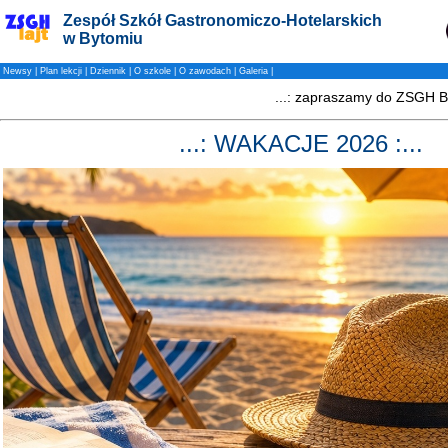
Zespół Szkół Gastronomiczo-Hotelarskich
w Bytomiu
Newsy
|
Plan lekcji
|
Dziennik
|
O szkole
|
O zawodach
|
Galeria
|
...: WAKACJE 2026 :...