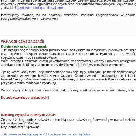
Informujemy, że na stronie zamieszczono szkolny zestaw podręczników na rok szkolny
dotyczący przedmiotów ogólnokształcących oraz przedmiotów zawodowych. Wykaz dostę
zakładce
Uczniowie - podręczniki szkolne
.
Informujemy również, że na początku września, zostanie zorganizowany w szkole
podręczników szkolnych - używanych.
WAKACJE CZAS ZACZĄĆ‼️
Kolejny rok szkolny za nami.
Z tej okazji chcę z całego serca podziękować wszystkim nauczycielom, pracownikom szko
oraz rodzicom Zespołu Szkół Gastronomiczno-Hotelarskich w Bytomiu za ten wspóln
spędzony czas, trud i zaangażowanie.
Wam, drodzy Uczniowie, gratuluję wytrwałości w zdobywaniu wiedzy i nowych umiejętnośc
a pedagogom dziękuję za ogrom pracy dydaktycznej, którą wykonaliście w tym roku.
Życzę Wam wszystkim, aby nadchodzące wakacje były spokojne, pełne niezapomnianyc
ale przede wszystkim bezpiecznych wrażeń. Odpoczywajcie, relaksujcie się i ładujc
baterie! Naszym Absolwentom życzę z kolei samych sukcesów – niech Wasza dalsza ści
przyniesie Wam mnóstwo satysfakcji.
Wypoczywajcie bezpiecznie i rozsądnie, tak abyśmy spotkali się we wrześniu zdrowi, pełni sił
Do zobaczenia po wakacjach
‼️
Ranking wyników rocznych ZSGH
Znamy już listę osób z najwyższą średnią oraz najwyższą frekwencją w naszej szkole
roku szkolnym 2025/2026
Czy jesteś tam? Sprawdź!
-
Uczniowie ze średnią powyżej 4,0 i zachowaniem co najmniej dobrym