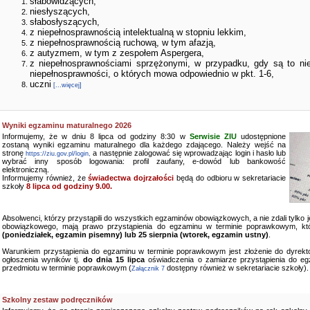
słabowidzących,
niesłyszących,
słabosłyszących,
z niepełnosprawnością intelektualną w stopniu lekkim,
z niepełnosprawnością ruchową, w tym afazją,
z autyzmem, w tym z zespołem Aspergera,
z niepełnosprawnościami sprzężonymi, w przypadku, gdy są to ni
niepełnosprawności, o których mowa odpowiednio w pkt. 1-6,
uczni
[...więcej]
Wyniki egzaminu maturalnego 2026
Informujemy, że w dniu 8 lipca od godziny 8:30 w
Serwisie ZIU
udostępnione
zostaną wyniki egzaminu maturalnego dla każdego zdającego. Należy wejść na
stronę
a następnie zalogować się wprowadzając login i hasło lub
https://ziu.gov.pl/login,
wybrać inny sposób logowania: profil zaufany, e-dowód lub bankowość
elektroniczną.
Informujemy również, że
świadectwa dojrzałości
będą do odbioru w sekretariacie
szkoły
8 lipca od godziny 9.00.
Absolwenci, którzy przystąpili do wszystkich egzaminów obowiązkowych, a nie zdali tylko
obowiązkowego, mają prawo przystąpienia do egzaminu w terminie poprawkowym, kt
(poniedziałek, egzamin pisemny) lub 25 sierpnia (wtorek, egzamin ustny)
.
Warunkiem przystąpienia do egzaminu w terminie poprawkowym jest złożenie do dyrekto
ogłoszenia wyników tj.
do dnia 15 lipca
oświadczenia o zamiarze przystąpienia do e
przedmiotu w terminie poprawkowym (
dostępny również w sekretariacie szkoły).
Załącznik 7
Szkolny zestaw podręczników