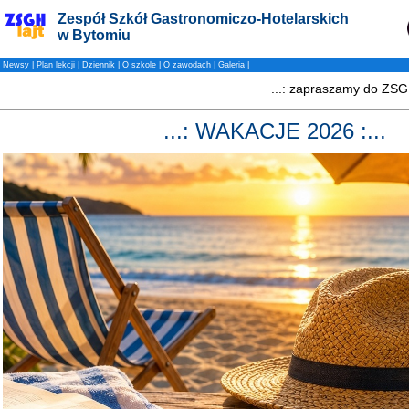
Zespół Szkół Gastronomiczo-Hotelarskich
w Bytomiu
Newsy
|
Plan lekcji
|
Dziennik
|
O szkole
|
O zawodach
|
Galeria
|
...: WAKACJE 2026 :...