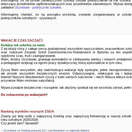
Informujemy, że na stronie zamieszczono szkolny zestaw podręczników na rok szkolny
dotyczący przedmiotów ogólnokształcących oraz przedmiotów zawodowych. Wykaz dostę
zakładce
Uczniowie - podręczniki szkolne
.
Informujemy również, że na początku września, zostanie zorganizowany w szkole
podręczników szkolnych - używanych.
WAKACJE CZAS ZACZĄĆ‼️
Kolejny rok szkolny za nami.
Z tej okazji chcę z całego serca podziękować wszystkim nauczycielom, pracownikom szko
oraz rodzicom Zespołu Szkół Gastronomiczno-Hotelarskich w Bytomiu za ten wspóln
spędzony czas, trud i zaangażowanie.
Wam, drodzy Uczniowie, gratuluję wytrwałości w zdobywaniu wiedzy i nowych umiejętnośc
a pedagogom dziękuję za ogrom pracy dydaktycznej, którą wykonaliście w tym roku.
Życzę Wam wszystkim, aby nadchodzące wakacje były spokojne, pełne niezapomnianyc
ale przede wszystkim bezpiecznych wrażeń. Odpoczywajcie, relaksujcie się i ładujc
baterie! Naszym Absolwentom życzę z kolei samych sukcesów – niech Wasza dalsza ści
przyniesie Wam mnóstwo satysfakcji.
Wypoczywajcie bezpiecznie i rozsądnie, tak abyśmy spotkali się we wrześniu zdrowi, pełni sił
Do zobaczenia po wakacjach
‼️
Ranking wyników rocznych ZSGH
Znamy już listę osób z najwyższą średnią oraz najwyższą frekwencją w naszej szkole
roku szkolnym 2025/2026
Czy jesteś tam? Sprawdź!
-
Uczniowie ze średnią powyżej 4,0 i zachowaniem co najmniej dobrym