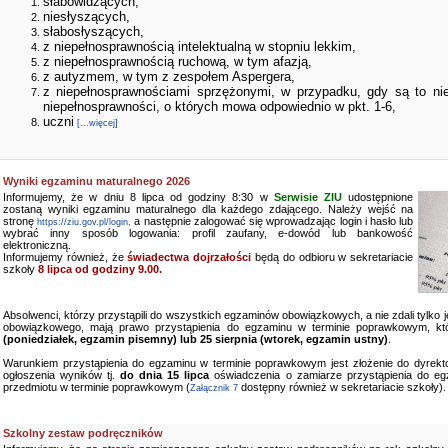
słabowidzących,
niesłyszących,
słabosłyszących,
z niepełnosprawnością intelektualną w stopniu lekkim,
z niepełnosprawnością ruchową, w tym afazją,
z autyzmem, w tym z zespołem Aspergera,
z niepełnosprawnościami sprzężonymi, w przypadku, gdy są to ni
niepełnosprawności, o których mowa odpowiednio w pkt. 1-6,
uczni
[...więcej]
Wyniki egzaminu maturalnego 2026
Informujemy, że w dniu 8 lipca od godziny 8:30 w
Serwisie ZIU
udostępnione
zostaną wyniki egzaminu maturalnego dla każdego zdającego. Należy wejść na
stronę
a następnie zalogować się wprowadzając login i hasło lub
https://ziu.gov.pl/login,
wybrać inny sposób logowania: profil zaufany, e-dowód lub bankowość
elektroniczną.
Informujemy również, że
świadectwa dojrzałości
będą do odbioru w sekretariacie
szkoły
8 lipca od godziny 9.00.
Absolwenci, którzy przystąpili do wszystkich egzaminów obowiązkowych, a nie zdali tylko
obowiązkowego, mają prawo przystąpienia do egzaminu w terminie poprawkowym, kt
(poniedziałek, egzamin pisemny) lub 25 sierpnia (wtorek, egzamin ustny)
.
Warunkiem przystąpienia do egzaminu w terminie poprawkowym jest złożenie do dyrekto
ogłoszenia wyników tj.
do dnia 15 lipca
oświadczenia o zamiarze przystąpienia do e
przedmiotu w terminie poprawkowym (
dostępny również w sekretariacie szkoły).
Załącznik 7
Szkolny zestaw podręczników