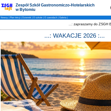
Zespół Szkół Gastronomiczo-Hotelarskich
w Bytomiu
Newsy
|
Plan lekcji
|
Dziennik
|
O szkole
|
O zawodach
|
Galeria
|
...: WAKACJE 2026 :...