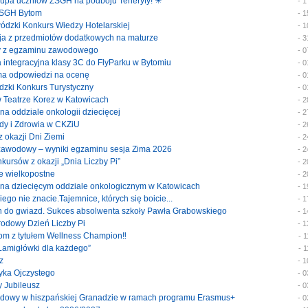
 grupa uczniów ZSGH na podboju Teneryfy! ☀
- 
e ZSGH Bytom
- 
ewódzki Konkurs Wiedzy Hotelarskiej
- 
cja z przedmiotów dodatkowych na maturze
- 
katy z egzaminu zawodowego
- 
ka integracyjna klasy 3C do FlyParku w Bytomiu
- 
rma odpowiedzi na ocenę
- 
ódzki Konkurs Turystyczny
- 
 w Teatrze Korez w Katowicach
- 
y na oddziale onkologii dziecięcej
- 
rody i Zdrowia w CKZiU
- 
 z okazji Dni Ziemi
- 
 zawodowy – wyniki egzaminu sesja Zima 2026
- 
onkursów z okazji „Dnia Liczby Pi”
- 
je wielkopostne
- 
ty na dziecięcym oddziale onkologicznym w Katowicach
- 
akiego nie znacie.Tajemnice, których się boicie...
- 
ach do gwiazd. Sukces absolwenta szkoły Pawła Grabowskiego
- 
arodowy Dzień Liczby Pi
- 
tom z tytułem Wellness Champion‼️
- 
 „Łamigłówki dla każdego”
- 
z
- 
zyka Ojczystego
- 
y Jubileusz
- 
wodowy w hiszpańskiej Granadzie w ramach programu Erasmus+
- 