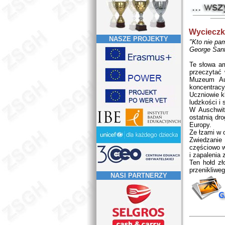
Wycieczk
NASZE PROJEKTY
"Kto nie pam
George San
Te słowa am
przeczytać 
Muzeum Aus
koncentracy
Uczniowie kl
ludzkości i
W Auschwit
ostatnią dr
Europy.
Ze łzami w 
Zwiedzanie
częściowo w
i zapalenia 
Ten hołd zł
przenikliwe
NASI PARTNERZY