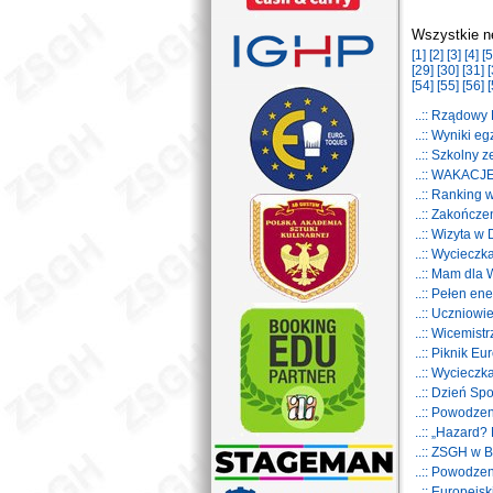
Wszystkie n
[1]
[2]
[3]
[4]
[5
[29]
[30]
[31]
[
[54]
[55]
[56]
[
..:: Rządow
..:: Wyniki 
..:: Szkolny
..:: WAKACJ
..:: Ranking
..:: Zakończ
..:: Wizyta w
..:: Wycieczk
..:: Mam dla
..:: Pełen en
..:: Uczniowi
..:: Wicemis
..:: Piknik E
..:: Wyciecz
..:: Dzień S
..:: Powodz
..:: „Hazard?
..:: ZSGH w 
..:: Powodz
..:: Europej