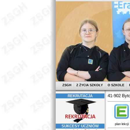
ZSGH
Z ŻYCIA SZKOŁY
O SZKOLE
41-902 Byto
REKRUTACJA
plan lekcji
SUKCESY UCZNIÓW