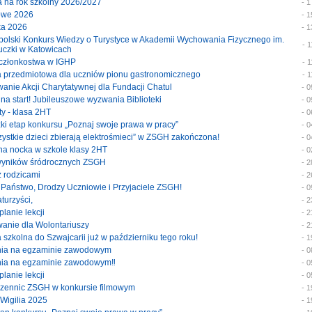
ja na rok szkolny 2026/2027
- 
mowe 2026
- 
wka 2026
- 
nopolski Konkurs Wiedzy o Turystyce w Akademii Wychowania Fizycznego im.
- 
uczki w Katowicach
at członkostwa w IGHP
- 
ka przedmiotowa dla uczniów pionu gastronomicznego
- 
wanie Akcji Charytatywnej dla Fundacji Chatul
- 
i na start! Jubileuszowe wyzwania Biblioteki
- 
sty - klasa 2HT
- 
zki etap konkursu „Poznaj swoje prawa w pracy”
- 
szystkie dzieci zbierają elektrośmieci” w ZSGH zakończona!
- 
yjna nocka w szkole klasy 2HT
- 
 wyników śródrocznych ZSGH
- 
 z rodzicami
- 
i Państwo, Drodzy Uczniowie i Przyjaciele ZSGH!
- 
aturzyści,
- 
planie lekcji
- 
owanie dla Wolontariuszy
- 
a szkolna do Szwajcarii już w październiku tego roku!
- 
enia na egzaminie zawodowym
- 
enia na egzaminie zawodowym‼️
- 
planie lekcji
- 
uczennic ZSGH w konkursie filmowym
- 
 Wigilia 2025
- 