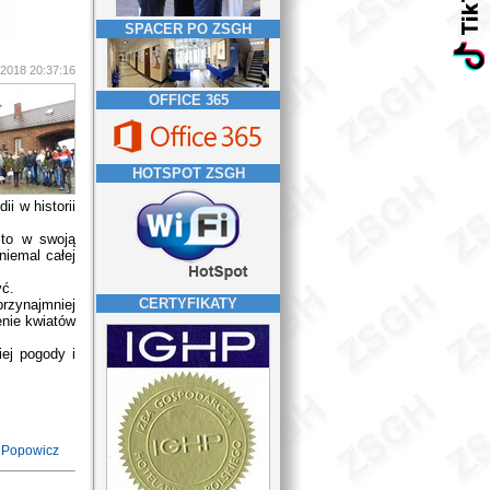
SPACER PO ZSGH
2018 20:37:16
OFFICE 365
HOTSPOT ZSGH
i w historii
sto w swoją
niemal całej
yć.
CERTYFIKATY
zynajmniej
nie kwiatów
iej pogody i
 Popowicz