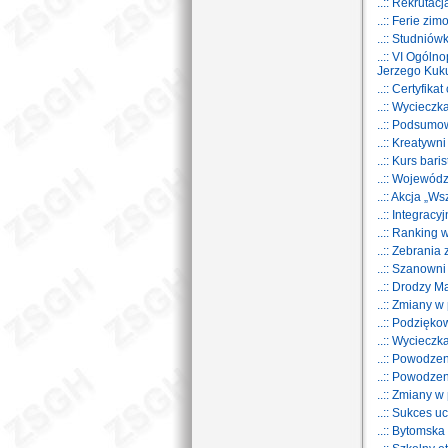
..:: Rekrutac
..:: Ferie zi
..:: Studnió
..:: VI Ogól
Jerzego Kuk
..:: Certyfik
..:: Wyciecz
..:: Podsumo
..:: Kreatywn
..:: Kurs bari
..:: Wojewód
..:: Akcja „W
..:: Integrac
..:: Ranking
..:: Zebrania
..:: Szanown
..:: Drodzy M
..:: Zmiany w 
..:: Podzięk
..:: Wycieczk
..:: Powodz
..:: Powodz
..:: Zmiany w 
..:: Sukces 
..:: Bytomska