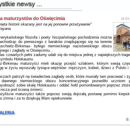
a maturzystów do Oświęcimia
18-03-
ięta historii skazany jest na jej ponowne przeżywanie"
tayana
erykańskiego filozofa i poety hiszpańskiego pochodzenia można
wchodząc do pierwszego z baraków znajdującego się na terenie
chwitz-Birkenau- byłego niemieckiego nazistowskiego obozu
jnego i zagłady w Oświęcimiu...
as czwartych pełni zadumy udali się do miejsca jednej z największych tragedi
 symbolu Holokaustu.
z-Birkenau maturzyści mieli okazję przejść szlakiem, którym swoją czę
ogę w życiu wyruszały tysiące więźniów: mężczyzn, kobiet, dzieci z Polski i 
oczach patrzyli na świadectwa zagłady osób, które musiały tam pracować i ż
 dawnego niemieckiego obozu koncentracyjnego pozwoliło uczniom pr
yobrazić sobie skalę Holokaustu i oddać hołd pomordowanym poprzez złoże
znicza pod ścianą śmierci.
ożyliście maturzyści także poprzez swoją dojrzałą postawę pomimo kiepsk
go zimna i za to dziękują Wam opiekunowie.
B.