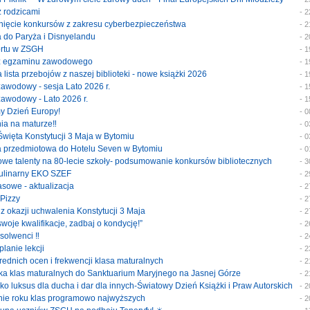
 z rodzicami
- 
ygnięcie konkursów z zakresu cyberbezpieczeństwa
- 
ka do Paryża i Disnyelandu
- 
portu w ZSGH
- 
y z egzaminu zawodowego
- 
a lista przebojów z naszej biblioteki - nowe książki 2026
- 
 zawodowy - sesja Lato 2026 r.
- 
 zawodowy - Lato 2026 r.
- 
my Dzień Europy!
- 
nia na maturze‼️
- 
 Święta Konstytucji 3 Maja w Bytomiu
- 
ka przedmiotowa do Hotelu Seven w Bytomiu
- 
szowe talenty na 80-lecie szkoły- podsumowanie konkursów bibliotecznych
- 
 kulinarny EKO SZEF
- 
klasowe - aktualizacja
- 
 Pizzy
- 
 z okazji uchwalenia Konstytucji 3 Maja
- 
 swoje kwalifikacje, zadbaj o kondycję!”
- 
bsolwenci ‼️
- 
planie lekcji
- 
średnich ocen i frekwencji klasa maturalnych
- 
ymka klas maturalnych do Sanktuarium Maryjnego na Jasnej Górze
- 
jako luksus dla ducha i dar dla innych-Światowy Dzień Książki i Praw Autorskich
- 
enie roku klas programowo najwyższych
- 