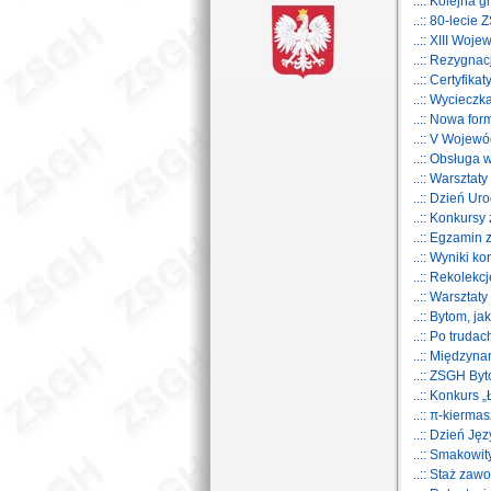
..:: Kolejna
..:: 80-leci
..:: XIII Woj
..:: Rezygna
..:: Certyfi
..:: Wyciecz
..:: Nowa fo
..:: V Wojew
..:: Obsługa
..:: Warsztat
..:: Dzień U
..:: Konkursy
..:: Egzamin
..:: Wyniki k
..:: Rekolekc
..:: Warszta
..:: Bytom, j
..:: Po trud
..:: Międzyn
..:: ZSGH By
..:: Konkurs
..:: π-kiermas
..:: Dzień Ję
..:: Smakowit
..:: Staż za