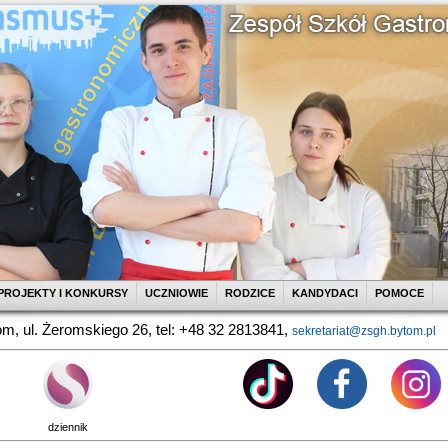
PROJEKTY I KONKURSY
UCZNIOWIE
RODZICE
KANDYDACI
POMOCE
m, ul. Żeromskiego 26, tel: +48 32 2813841,
sekretariat@zsgh.bytom.pl
dziennik