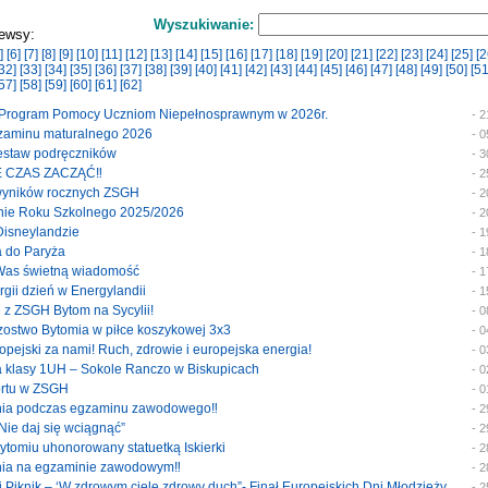
Wyszukiwanie:
ewsy:
]
[6]
[7]
[8]
[9]
[10]
[11]
[12]
[13]
[14]
[15]
[16]
[17]
[18]
[19]
[20]
[21]
[22]
[23]
[24]
[25]
[2
32]
[33]
[34]
[35]
[36]
[37]
[38]
[39]
[40]
[41]
[42]
[43]
[44]
[45]
[46]
[47]
[48]
[49]
[50]
[51
57]
[58]
[59]
[60]
[61]
[62]
y Program Pomocy Uczniom Niepełnosprawnym w 2026r.
- 
egzaminu maturalnego 2026
- 
 zestaw podręczników
- 
E CZAS ZACZĄĆ‼️
- 
 wyników rocznych ZSGH
- 
enie Roku Szkolnego 2025/2026
- 
 Disneylandzie
- 
a do Paryża
- 
 Was świetną wiadomość
- 
ergii dzień w Energylandii
- 
e z ZSGH Bytom na Sycylii!
- 
trzostwo Bytomia w piłce koszykowej 3x3
- 
uropejski za nami! Ruch, zdrowie i europejska energia!
- 
ka klasy 1UH – Sokole Ranczo w Biskupicach
- 
portu w ZSGH
- 
enia podczas egzaminu zawodowego‼️
- 
 Nie daj się wciągnąć”
- 
Bytomiu uhonorowany statuetką Iskierki
- 
enia na egzaminie zawodowym‼️
- 
ski Piknik – ‘W zdrowym ciele zdrowy duch”- Finał Europejskich Dni Młodzieży
- 