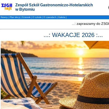
Zespół Szkół Gastronomiczo-Hotelarskich
w Bytomiu
Newsy
|
Plan lekcji
|
Dziennik
|
O szkole
|
O zawodach
|
Galeria
|
...: WAKACJE 2026 :...