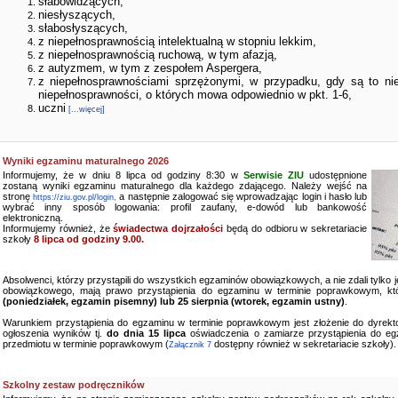
słabowidzących,
niesłyszących,
słabosłyszących,
z niepełnosprawnością intelektualną w stopniu lekkim,
z niepełnosprawnością ruchową, w tym afazją,
z autyzmem, w tym z zespołem Aspergera,
z niepełnosprawnościami sprzężonymi, w przypadku, gdy są to ni
niepełnosprawności, o których mowa odpowiednio w pkt. 1-6,
uczni
[...więcej]
Wyniki egzaminu maturalnego 2026
Informujemy, że w dniu 8 lipca od godziny 8:30 w
Serwisie ZIU
udostępnione
zostaną wyniki egzaminu maturalnego dla każdego zdającego. Należy wejść na
stronę
a następnie zalogować się wprowadzając login i hasło lub
https://ziu.gov.pl/login,
wybrać inny sposób logowania: profil zaufany, e-dowód lub bankowość
elektroniczną.
Informujemy również, że
świadectwa dojrzałości
będą do odbioru w sekretariacie
szkoły
8 lipca od godziny 9.00.
Absolwenci, którzy przystąpili do wszystkich egzaminów obowiązkowych, a nie zdali tylko
obowiązkowego, mają prawo przystąpienia do egzaminu w terminie poprawkowym, kt
(poniedziałek, egzamin pisemny) lub 25 sierpnia (wtorek, egzamin ustny)
.
Warunkiem przystąpienia do egzaminu w terminie poprawkowym jest złożenie do dyrekto
ogłoszenia wyników tj.
do dnia 15 lipca
oświadczenia o zamiarze przystąpienia do e
przedmiotu w terminie poprawkowym (
dostępny również w sekretariacie szkoły).
Załącznik 7
Szkolny zestaw podręczników