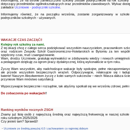
Informujemy, że na stronie zamieszczono szkolny zestaw podręczników na rok szkolny
dotyczący przedmiotów ogólnokształcących oraz przedmiotów zawodowych. Wykaz dostę
zakładce
Uczniowie - podręczniki szkolne
.
Informujemy również, że na początku września, zostanie zorganizowany w szkole
podręczników szkolnych - używanych.
WAKACJE CZAS ZACZĄĆ‼️
Kolejny rok szkolny za nami.
Z tej okazji chcę z całego serca podziękować wszystkim nauczycielom, pracownikom szko
oraz rodzicom Zespołu Szkół Gastronomiczno-Hotelarskich w Bytomiu za ten wspóln
spędzony czas, trud i zaangażowanie.
Wam, drodzy Uczniowie, gratuluję wytrwałości w zdobywaniu wiedzy i nowych umiejętnośc
a pedagogom dziękuję za ogrom pracy dydaktycznej, którą wykonaliście w tym roku.
Życzę Wam wszystkim, aby nadchodzące wakacje były spokojne, pełne niezapomnianyc
ale przede wszystkim bezpiecznych wrażeń. Odpoczywajcie, relaksujcie się i ładujc
baterie! Naszym Absolwentom życzę z kolei samych sukcesów – niech Wasza dalsza ści
przyniesie Wam mnóstwo satysfakcji.
Wypoczywajcie bezpiecznie i rozsądnie, tak abyśmy spotkali się we wrześniu zdrowi, pełni sił
Do zobaczenia po wakacjach
‼️
Ranking wyników rocznych ZSGH
Znamy już listę osób z najwyższą średnią oraz najwyższą frekwencją w naszej szkole
roku szkolnym 2025/2026
Czy jesteś tam? Sprawdź!
-
Uczniowie ze średnią powyżej 4,0 i zachowaniem co najmniej dobrym