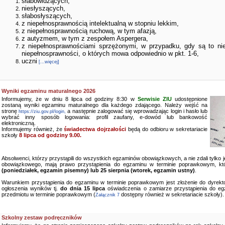
słabowidzących,
niesłyszących,
słabosłyszących,
z niepełnosprawnością intelektualną w stopniu lekkim,
z niepełnosprawnością ruchową, w tym afazją,
z autyzmem, w tym z zespołem Aspergera,
z niepełnosprawnościami sprzężonymi, w przypadku, gdy są to ni
niepełnosprawności, o których mowa odpowiednio w pkt. 1-6,
uczni
[...więcej]
Wyniki egzaminu maturalnego 2026
Informujemy, że w dniu 8 lipca od godziny 8:30 w
Serwisie ZIU
udostępnione
zostaną wyniki egzaminu maturalnego dla każdego zdającego. Należy wejść na
stronę
a następnie zalogować się wprowadzając login i hasło lub
https://ziu.gov.pl/login,
wybrać inny sposób logowania: profil zaufany, e-dowód lub bankowość
elektroniczną.
Informujemy również, że
świadectwa dojrzałości
będą do odbioru w sekretariacie
szkoły
8 lipca od godziny 9.00.
Absolwenci, którzy przystąpili do wszystkich egzaminów obowiązkowych, a nie zdali tylko
obowiązkowego, mają prawo przystąpienia do egzaminu w terminie poprawkowym, kt
(poniedziałek, egzamin pisemny) lub 25 sierpnia (wtorek, egzamin ustny)
.
Warunkiem przystąpienia do egzaminu w terminie poprawkowym jest złożenie do dyrekto
ogłoszenia wyników tj.
do dnia 15 lipca
oświadczenia o zamiarze przystąpienia do e
przedmiotu w terminie poprawkowym (
dostępny również w sekretariacie szkoły).
Załącznik 7
Szkolny zestaw podręczników