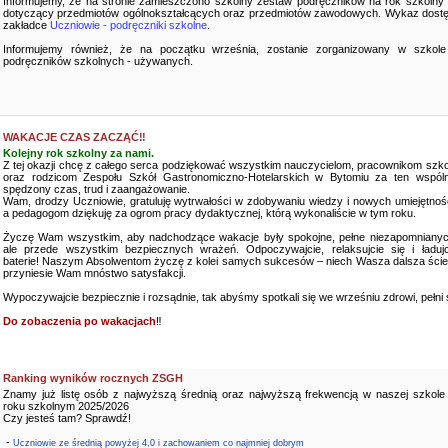
Informujemy, że na stronie zamieszczono szkolny zestaw podręczników na rok szkolny
dotyczący przedmiotów ogólnokształcących oraz przedmiotów zawodowych. Wykaz dostę
zakładce
Uczniowie - podręczniki szkolne
.
Informujemy również, że na początku września, zostanie zorganizowany w szkole
podręczników szkolnych - używanych.
WAKACJE CZAS ZACZĄĆ‼️
Kolejny rok szkolny za nami.
Z tej okazji chcę z całego serca podziękować wszystkim nauczycielom, pracownikom szko
oraz rodzicom Zespołu Szkół Gastronomiczno-Hotelarskich w Bytomiu za ten wspóln
spędzony czas, trud i zaangażowanie.
Wam, drodzy Uczniowie, gratuluję wytrwałości w zdobywaniu wiedzy i nowych umiejętnośc
a pedagogom dziękuję za ogrom pracy dydaktycznej, którą wykonaliście w tym roku.
Życzę Wam wszystkim, aby nadchodzące wakacje były spokojne, pełne niezapomnianyc
ale przede wszystkim bezpiecznych wrażeń. Odpoczywajcie, relaksujcie się i ładujc
baterie! Naszym Absolwentom życzę z kolei samych sukcesów – niech Wasza dalsza ści
przyniesie Wam mnóstwo satysfakcji.
Wypoczywajcie bezpiecznie i rozsądnie, tak abyśmy spotkali się we wrześniu zdrowi, pełni sił
Do zobaczenia po wakacjach
‼️
Ranking wyników rocznych ZSGH
Znamy już listę osób z najwyższą średnią oraz najwyższą frekwencją w naszej szkole
roku szkolnym 2025/2026
Czy jesteś tam? Sprawdź!
-
Uczniowie ze średnią powyżej 4,0 i zachowaniem co najmniej dobrym