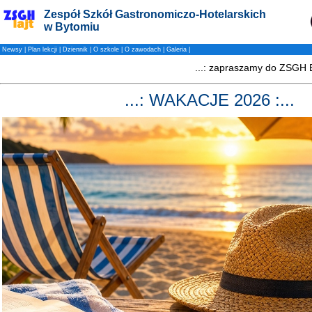
Zespół Szkół Gastronomiczo-Hotelarskich
w Bytomiu
Newsy
|
Plan lekcji
|
Dziennik
|
O szkole
|
O zawodach
|
Galeria
|
...: WAKACJE 2026 :...