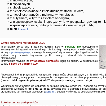
słabowidzących,
niesłyszących,
słabosłyszących,
z niepełnosprawnością intelektualną w stopniu lekkim,
z niepełnosprawnością ruchową, w tym afazją,
z autyzmem, w tym z zespołem Aspergera,
z niepełnosprawnościami sprzężonymi, w przypadku, gdy są to ni
niepełnosprawności, o których mowa odpowiednio w pkt. 1-6,
uczni
[...więcej]
Wyniki egzaminu maturalnego 2026
Informujemy, że w dniu 8 lipca od godziny 8:30 w
Serwisie ZIU
udostępnione
zostaną wyniki egzaminu maturalnego dla każdego zdającego. Należy wejść na
stronę
a następnie zalogować się wprowadzając login i hasło lub
https://ziu.gov.pl/login,
wybrać inny sposób logowania: profil zaufany, e-dowód lub bankowość
elektroniczną.
Informujemy również, że
świadectwa dojrzałości
będą do odbioru w sekretariacie
szkoły
8 lipca od godziny 9.00.
Absolwenci, którzy przystąpili do wszystkich egzaminów obowiązkowych, a nie zdali tylko
obowiązkowego, mają prawo przystąpienia do egzaminu w terminie poprawkowym, kt
(poniedziałek, egzamin pisemny) lub 25 sierpnia (wtorek, egzamin ustny)
.
Warunkiem przystąpienia do egzaminu w terminie poprawkowym jest złożenie do dyrekto
ogłoszenia wyników tj.
do dnia 15 lipca
oświadczenia o zamiarze przystąpienia do e
przedmiotu w terminie poprawkowym (
dostępny również w sekretariacie szkoły).
Załącznik 7
Szkolny zestaw podręczników