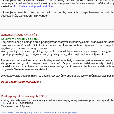
Informujemy, że na stronie zamieszczono szkolny zestaw podręczników na rok szkolny
dotyczący przedmiotów ogólnokształcących oraz przedmiotów zawodowych. Wykaz dostę
zakładce
Uczniowie - podręczniki szkolne
.
Informujemy również, że na początku września, zostanie zorganizowany w szkole
podręczników szkolnych - używanych.
WAKACJE CZAS ZACZĄĆ‼️
Kolejny rok szkolny za nami.
Z tej okazji chcę z całego serca podziękować wszystkim nauczycielom, pracownikom szko
oraz rodzicom Zespołu Szkół Gastronomiczno-Hotelarskich w Bytomiu za ten wspóln
spędzony czas, trud i zaangażowanie.
Wam, drodzy Uczniowie, gratuluję wytrwałości w zdobywaniu wiedzy i nowych umiejętnośc
a pedagogom dziękuję za ogrom pracy dydaktycznej, którą wykonaliście w tym roku.
Życzę Wam wszystkim, aby nadchodzące wakacje były spokojne, pełne niezapomnianyc
ale przede wszystkim bezpiecznych wrażeń. Odpoczywajcie, relaksujcie się i ładujc
baterie! Naszym Absolwentom życzę z kolei samych sukcesów – niech Wasza dalsza ści
przyniesie Wam mnóstwo satysfakcji.
Wypoczywajcie bezpiecznie i rozsądnie, tak abyśmy spotkali się we wrześniu zdrowi, pełni sił
Do zobaczenia po wakacjach
‼️
Ranking wyników rocznych ZSGH
Znamy już listę osób z najwyższą średnią oraz najwyższą frekwencją w naszej szkole
roku szkolnym 2025/2026
Czy jesteś tam? Sprawdź!
-
Uczniowie ze średnią powyżej 4,0 i zachowaniem co najmniej dobrym