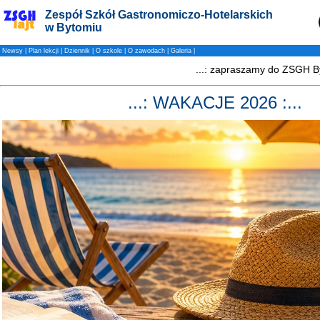
Zespół Szkół Gastronomiczo-Hotelarskich
w Bytomiu
Newsy
|
Plan lekcji
|
Dziennik
|
O szkole
|
O zawodach
|
Galeria
|
...: WAKACJE 2026 :...