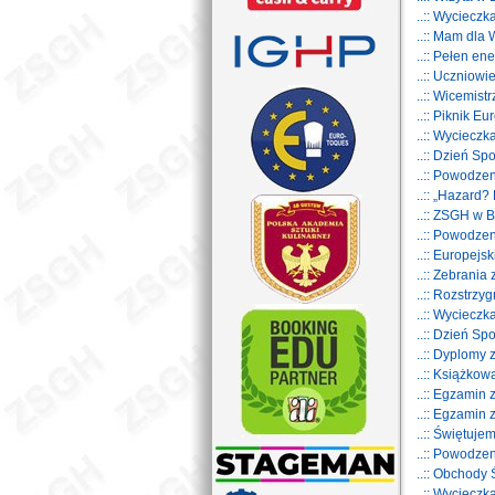
..:: Wycieczk
..:: Mam dla
..:: Pełen en
..:: Uczniowi
..:: Wicemis
..:: Piknik E
..:: Wyciecz
..:: Dzień S
..:: Powodz
..:: „Hazard?
..:: ZSGH w 
..:: Powodz
..:: Europej
..:: Zebrania
..:: Rozstrz
..:: Wyciecz
..:: Dzień S
..:: Dyplom
..:: Książkow
..:: Egzamin
..:: Egzamin
..:: Świętuje
..:: Powodze
..:: Obchody
..:: Wyciecz