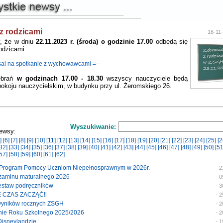
z rodzicami
16-11
y, że w dniu
22.11.2023 r. (środa) o godzinie 17.00
odbędą się
odzicami.
 sal na spotkanie z wychowawcami =--
ebrań
w godzinach 17.00 - 18.30
wszyscy nauczyciele będą
pokoju nauczycielskim, w budynku przy ul. Żeromskiego 26.
Wyszukiwanie:
ewsy:
]
[6]
[7]
[8]
[9]
[10]
[11]
[12]
[13]
[14]
[15]
[16]
[17]
[18]
[19]
[20]
[21]
[22]
[23]
[24]
[25]
[2
32]
[33]
[34]
[35]
[36]
[37]
[38]
[39]
[40]
[41]
[42]
[43]
[44]
[45]
[46]
[47]
[48]
[49]
[50]
[51
57]
[58]
[59]
[60]
[61]
[62]
y Program Pomocy Uczniom Niepełnosprawnym w 2026r.
- 
egzaminu maturalnego 2026
- 
 zestaw podręczników
- 
E CZAS ZACZĄĆ‼️
- 
 wyników rocznych ZSGH
- 
enie Roku Szkolnego 2025/2026
- 
 Disneylandzie
- 