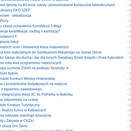
szowe talenty na 80-lecie szkoły- podsumowanie konkursów bibliotecznych
- 
 kulinarny EKO SZEF
- 
klasowe - aktualizacja
- 
 Pizzy
- 
 z okazji uchwalenia Konstytucji 3 Maja
- 
 swoje kwalifikacje, zadbaj o kondycję!”
- 
bsolwenci ‼️
- 
planie lekcji
- 
średnich ocen i frekwencji klasa maturalnych
- 
ymka klas maturalnych do Sanktuarium Maryjnego na Jasnej Górze
- 
jako luksus dla ducha i dar dla innych-Światowy Dzień Książki i Praw Autorskich
- 
enie roku klas programowo najwyższych
- 
 grupa uczniów ZSGH na podboju Teneryfy! ☀
- 
e ZSGH Bytom
- 
ewódzki Konkurs Wiedzy Hotelarskiej
- 
cja z przedmiotów dodatkowych na maturze
- 
katy z egzaminu zawodowego
- 
ka integracyjna klasy 3C do FlyParku w Bytomiu
- 
rma odpowiedzi na ocenę
- 
ódzki Konkurs Turystyczny
- 
 w Teatrze Korez w Katowicach
- 
y na oddziale onkologii dziecięcej
- 
rody i Zdrowia w CKZiU
- 
 z okazji Dni Ziemi
- 