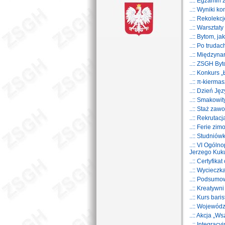
..:: Egzamin
..:: Wyniki k
..:: Rekolekc
..:: Warszta
..:: Bytom, j
..:: Po trud
..:: Międzyn
..:: ZSGH By
..:: Konkurs
..:: π-kiermas
..:: Dzień Ję
..:: Smakowit
..:: Staż za
..:: Rekrutac
..:: Ferie zi
..:: Studnió
..:: VI Ogól
Jerzego Kuk
..:: Certyfik
..:: Wyciecz
..:: Podsumo
..:: Kreatywn
..:: Kurs bari
..:: Wojewód
..:: Akcja „W
..:: Integrac