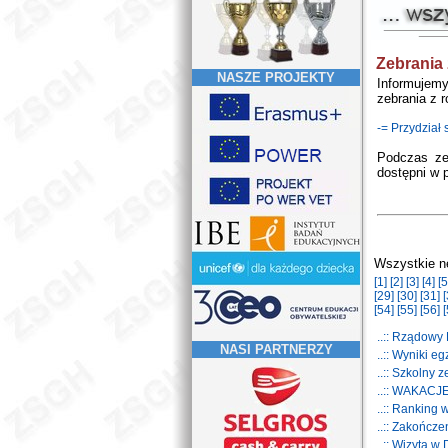
Zebrania 
NASZE PROJEKTY
Informujem
zebrania z r
-= Przydział
Podczas z
dostępni w 
Wszystkie n
[1]
[2]
[3]
[4]
[5
[29]
[30]
[31]
[
[54]
[55]
[56]
[
..:: Rządow
NASI PARTNERZY
..:: Wyniki 
..:: Szkolny
..:: WAKACJ
..:: Ranking
..:: Zakończ
..:: Wizyta w