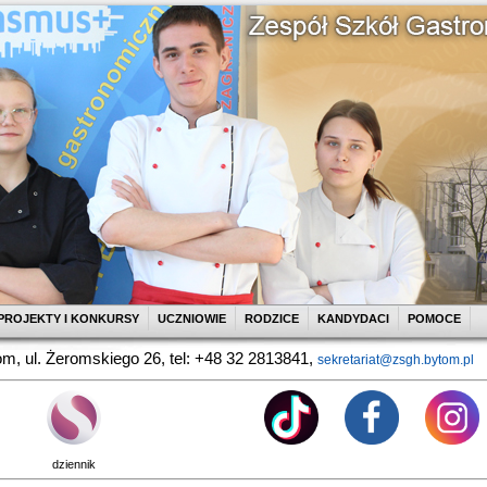
PROJEKTY I KONKURSY
UCZNIOWIE
RODZICE
KANDYDACI
POMOCE
m, ul. Żeromskiego 26, tel: +48 32 2813841,
sekretariat@zsgh.bytom.pl
dziennik