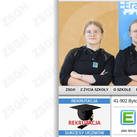
ZSGH
Z ŻYCIA SZKOŁY
O SZKOLE
41-902 Byto
REKRUTACJA
plan lekcji
SUKCESY UCZNIÓW