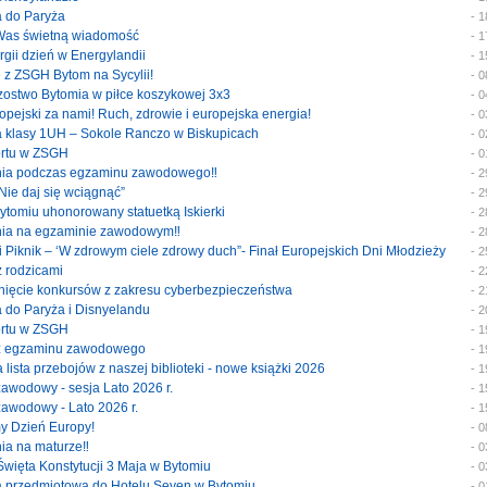
a do Paryża
- 
 Was świetną wiadomość
- 
ergii dzień w Energylandii
- 
e z ZSGH Bytom na Sycylii!
- 
trzostwo Bytomia w piłce koszykowej 3x3
- 
uropejski za nami! Ruch, zdrowie i europejska energia!
- 
ka klasy 1UH – Sokole Ranczo w Biskupicach
- 
portu w ZSGH
- 
enia podczas egzaminu zawodowego‼️
- 
 Nie daj się wciągnąć”
- 
Bytomiu uhonorowany statuetką Iskierki
- 
enia na egzaminie zawodowym‼️
- 
ski Piknik – ‘W zdrowym ciele zdrowy duch”- Finał Europejskich Dni Młodzieży
- 
 z rodzicami
- 
ygnięcie konkursów z zakresu cyberbezpieczeństwa
- 
ka do Paryża i Disnyelandu
- 
portu w ZSGH
- 
y z egzaminu zawodowego
- 
a lista przebojów z naszej biblioteki - nowe książki 2026
- 
 zawodowy - sesja Lato 2026 r.
- 
 zawodowy - Lato 2026 r.
- 
my Dzień Europy!
- 
nia na maturze‼️
- 
 Święta Konstytucji 3 Maja w Bytomiu
- 
ka przedmiotowa do Hotelu Seven w Bytomiu
- 