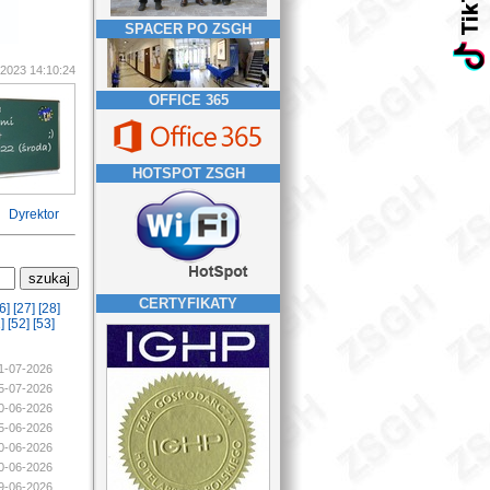
SPACER PO ZSGH
-2023 14:10:24
OFFICE 365
HOTSPOT ZSGH
Dyrektor
CERTYFIKATY
6]
[27]
[28]
]
[52]
[53]
21-07-2026
05-07-2026
30-06-2026
25-06-2026
20-06-2026
20-06-2026
19-06-2026