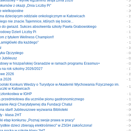
 zawodowy – wyniki egzaminu sesja Zima 2026
- 
onkursów z okazji „Dnia Liczby Pi”
- 
je wielkopostne
- 
ty na dziecięcym oddziale onkologicznym w Katowicach
- 
akiego nie znacie.Tajemnice, których się boicie...
- 
ach do gwiazd. Sukces absolwenta szkoły Pawła Grabowskiego
- 
arodowy Dzień Liczby Pi
- 
tom z tytułem Wellness Champion‼️
- 
 „Łamigłówki dla każdego”
- 
z
- 
zyka Ojczystego
- 
y Jubileusz
- 
wodowy w hiszpańskiej Granadzie w ramach programu Erasmus+
- 
ja na rok szkolny 2026/2027
- 
mowe 2026
- 
wka 2026
- 
nopolski Konkurs Wiedzy o Turystyce w Akademii Wychowania Fizycznego im.
- 
uczki w Katowicach
at członkostwa w IGHP
- 
ka przedmiotowa dla uczniów pionu gastronomicznego
- 
wanie Akcji Charytatywnej dla Fundacji Chatul
- 
i na start! Jubileuszowe wyzwania Biblioteki
- 
sty - klasa 2HT
- 
zki etap konkursu „Poznaj swoje prawa w pracy”
- 
szystkie dzieci zbierają elektrośmieci” w ZSGH zakończona!
- 
yjna nocka w szkole klasy 2HT
- 