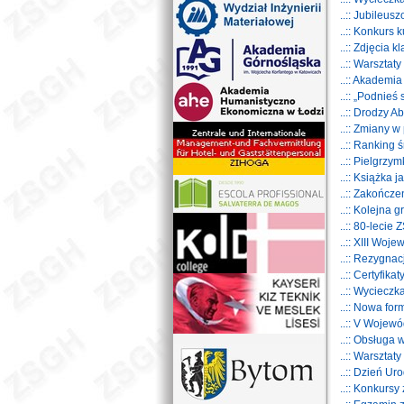
..:: Jubileu
..:: Konkurs
..:: Zdjęcia 
..:: Warsztaty
..:: Akademia
..:: „Podnieś
..:: Drodzy A
..:: Zmiany w 
..:: Ranking 
..:: Pielgrz
..:: Książka 
..:: Zakończ
..:: Kolejna
..:: 80-leci
..:: XIII Woj
..:: Rezygna
..:: Certyfi
..:: Wyciecz
..:: Nowa fo
..:: V Wojew
..:: Obsługa
..:: Warsztat
..:: Dzień U
..:: Konkursy