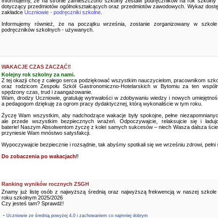
Informujemy, że na stronie zamieszczono szkolny zestaw podręczników na rok szkolny
dotyczący przedmiotów ogólnokształcących oraz przedmiotów zawodowych. Wykaz dostę
zakładce
Uczniowie - podręczniki szkolne
.
Informujemy również, że na początku września, zostanie zorganizowany w szkole
podręczników szkolnych - używanych.
WAKACJE CZAS ZACZĄĆ‼️
Kolejny rok szkolny za nami.
Z tej okazji chcę z całego serca podziękować wszystkim nauczycielom, pracownikom szko
oraz rodzicom Zespołu Szkół Gastronomiczno-Hotelarskich w Bytomiu za ten wspóln
spędzony czas, trud i zaangażowanie.
Wam, drodzy Uczniowie, gratuluję wytrwałości w zdobywaniu wiedzy i nowych umiejętnośc
a pedagogom dziękuję za ogrom pracy dydaktycznej, którą wykonaliście w tym roku.
Życzę Wam wszystkim, aby nadchodzące wakacje były spokojne, pełne niezapomnianyc
ale przede wszystkim bezpiecznych wrażeń. Odpoczywajcie, relaksujcie się i ładujc
baterie! Naszym Absolwentom życzę z kolei samych sukcesów – niech Wasza dalsza ści
przyniesie Wam mnóstwo satysfakcji.
Wypoczywajcie bezpiecznie i rozsądnie, tak abyśmy spotkali się we wrześniu zdrowi, pełni sił
Do zobaczenia po wakacjach
‼️
Ranking wyników rocznych ZSGH
Znamy już listę osób z najwyższą średnią oraz najwyższą frekwencją w naszej szkole
roku szkolnym 2025/2026
Czy jesteś tam? Sprawdź!
-
Uczniowie ze średnią powyżej 4,0 i zachowaniem co najmniej dobrym