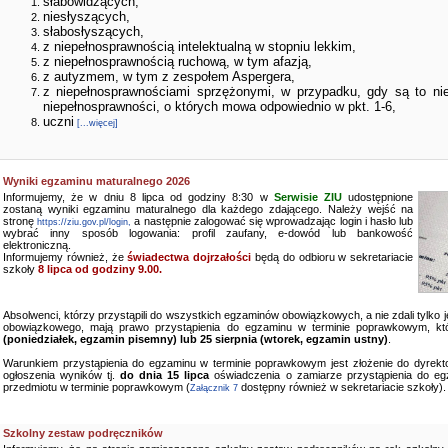
słabowidzących,
niesłyszących,
słabosłyszących,
z niepełnosprawnością intelektualną w stopniu lekkim,
z niepełnosprawnością ruchową, w tym afazją,
z autyzmem, w tym z zespołem Aspergera,
z niepełnosprawnościami sprzężonymi, w przypadku, gdy są to ni
niepełnosprawności, o których mowa odpowiednio w pkt. 1-6,
uczni
[...więcej]
Wyniki egzaminu maturalnego 2026
Informujemy, że w dniu 8 lipca od godziny 8:30 w
Serwisie ZIU
udostępnione
zostaną wyniki egzaminu maturalnego dla każdego zdającego. Należy wejść na
stronę
a następnie zalogować się wprowadzając login i hasło lub
https://ziu.gov.pl/login,
wybrać inny sposób logowania: profil zaufany, e-dowód lub bankowość
elektroniczną.
Informujemy również, że
świadectwa dojrzałości
będą do odbioru w sekretariacie
szkoły
8 lipca od godziny 9.00.
Absolwenci, którzy przystąpili do wszystkich egzaminów obowiązkowych, a nie zdali tylko
obowiązkowego, mają prawo przystąpienia do egzaminu w terminie poprawkowym, kt
(poniedziałek, egzamin pisemny) lub 25 sierpnia (wtorek, egzamin ustny)
.
Warunkiem przystąpienia do egzaminu w terminie poprawkowym jest złożenie do dyrekto
ogłoszenia wyników tj.
do dnia 15 lipca
oświadczenia o zamiarze przystąpienia do e
przedmiotu w terminie poprawkowym (
dostępny również w sekretariacie szkoły).
Załącznik 7
Szkolny zestaw podręczników