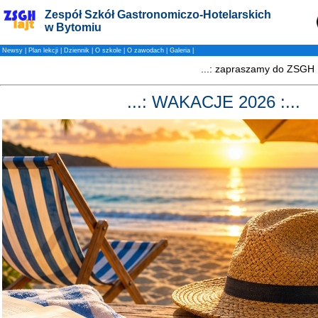
Zespół Szkół Gastronomiczo-Hotelarskich
w Bytomiu
Newsy
|
Plan lekcji
|
Dziennik
|
O szkole
|
O zawodach
|
Galeria
|
...: WAKACJE 2026 :...