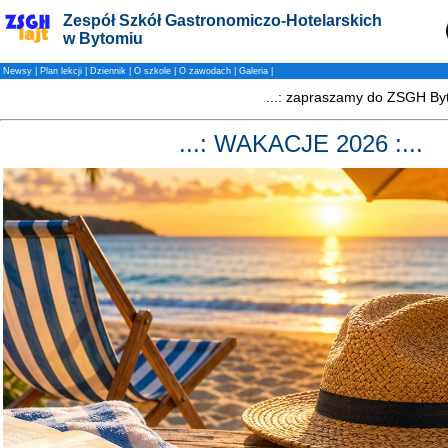
Zespół Szkół Gastronomiczo-Hotelarskich
w Bytomiu
Newsy
|
Plan lekcji
|
Dziennik
|
O szkole
|
O zawodach
|
Galeria
|
...: WAKACJE 2026 :...