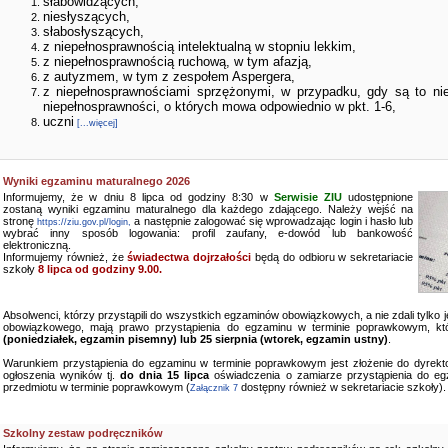
słabowidzących,
niesłyszących,
słabosłyszących,
z niepełnosprawnością intelektualną w stopniu lekkim,
z niepełnosprawnością ruchową, w tym afazją,
z autyzmem, w tym z zespołem Aspergera,
z niepełnosprawnościami sprzężonymi, w przypadku, gdy są to ni
niepełnosprawności, o których mowa odpowiednio w pkt. 1-6,
uczni
[...więcej]
Wyniki egzaminu maturalnego 2026
Informujemy, że w dniu 8 lipca od godziny 8:30 w
Serwisie ZIU
udostępnione
zostaną wyniki egzaminu maturalnego dla każdego zdającego. Należy wejść na
stronę
a następnie zalogować się wprowadzając login i hasło lub
https://ziu.gov.pl/login,
wybrać inny sposób logowania: profil zaufany, e-dowód lub bankowość
elektroniczną.
Informujemy również, że
świadectwa dojrzałości
będą do odbioru w sekretariacie
szkoły
8 lipca od godziny 9.00.
Absolwenci, którzy przystąpili do wszystkich egzaminów obowiązkowych, a nie zdali tylko
obowiązkowego, mają prawo przystąpienia do egzaminu w terminie poprawkowym, kt
(poniedziałek, egzamin pisemny) lub 25 sierpnia (wtorek, egzamin ustny)
.
Warunkiem przystąpienia do egzaminu w terminie poprawkowym jest złożenie do dyrekto
ogłoszenia wyników tj.
do dnia 15 lipca
oświadczenia o zamiarze przystąpienia do e
przedmiotu w terminie poprawkowym (
dostępny również w sekretariacie szkoły).
Załącznik 7
Szkolny zestaw podręczników