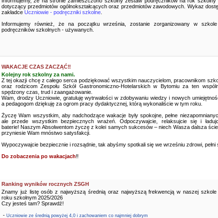
Informujemy, że na stronie zamieszczono szkolny zestaw podręczników na rok szkolny
dotyczący przedmiotów ogólnokształcących oraz przedmiotów zawodowych. Wykaz dostę
zakładce
Uczniowie - podręczniki szkolne
.
Informujemy również, że na początku września, zostanie zorganizowany w szkole
podręczników szkolnych - używanych.
WAKACJE CZAS ZACZĄĆ‼️
Kolejny rok szkolny za nami.
Z tej okazji chcę z całego serca podziękować wszystkim nauczycielom, pracownikom szko
oraz rodzicom Zespołu Szkół Gastronomiczno-Hotelarskich w Bytomiu za ten wspóln
spędzony czas, trud i zaangażowanie.
Wam, drodzy Uczniowie, gratuluję wytrwałości w zdobywaniu wiedzy i nowych umiejętnośc
a pedagogom dziękuję za ogrom pracy dydaktycznej, którą wykonaliście w tym roku.
Życzę Wam wszystkim, aby nadchodzące wakacje były spokojne, pełne niezapomnianyc
ale przede wszystkim bezpiecznych wrażeń. Odpoczywajcie, relaksujcie się i ładujc
baterie! Naszym Absolwentom życzę z kolei samych sukcesów – niech Wasza dalsza ści
przyniesie Wam mnóstwo satysfakcji.
Wypoczywajcie bezpiecznie i rozsądnie, tak abyśmy spotkali się we wrześniu zdrowi, pełni sił
Do zobaczenia po wakacjach
‼️
Ranking wyników rocznych ZSGH
Znamy już listę osób z najwyższą średnią oraz najwyższą frekwencją w naszej szkole
roku szkolnym 2025/2026
Czy jesteś tam? Sprawdź!
-
Uczniowie ze średnią powyżej 4,0 i zachowaniem co najmniej dobrym