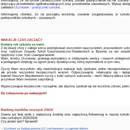
Informujemy, że na stronie zamieszczono szkolny zestaw podręczników na rok szkolny
dotyczący przedmiotów ogólnokształcących oraz przedmiotów zawodowych. Wykaz dostę
zakładce
Uczniowie - podręczniki szkolne
.
Informujemy również, że na początku września, zostanie zorganizowany w szkole
podręczników szkolnych - używanych.
WAKACJE CZAS ZACZĄĆ‼️
Kolejny rok szkolny za nami.
Z tej okazji chcę z całego serca podziękować wszystkim nauczycielom, pracownikom szko
oraz rodzicom Zespołu Szkół Gastronomiczno-Hotelarskich w Bytomiu za ten wspóln
spędzony czas, trud i zaangażowanie.
Wam, drodzy Uczniowie, gratuluję wytrwałości w zdobywaniu wiedzy i nowych umiejętnośc
a pedagogom dziękuję za ogrom pracy dydaktycznej, którą wykonaliście w tym roku.
Życzę Wam wszystkim, aby nadchodzące wakacje były spokojne, pełne niezapomnianyc
ale przede wszystkim bezpiecznych wrażeń. Odpoczywajcie, relaksujcie się i ładujc
baterie! Naszym Absolwentom życzę z kolei samych sukcesów – niech Wasza dalsza ści
przyniesie Wam mnóstwo satysfakcji.
Wypoczywajcie bezpiecznie i rozsądnie, tak abyśmy spotkali się we wrześniu zdrowi, pełni sił
Do zobaczenia po wakacjach
‼️
Ranking wyników rocznych ZSGH
Znamy już listę osób z najwyższą średnią oraz najwyższą frekwencją w naszej szkole
roku szkolnym 2025/2026
Czy jesteś tam? Sprawdź!
-
Uczniowie ze średnią powyżej 4,0 i zachowaniem co najmniej dobrym