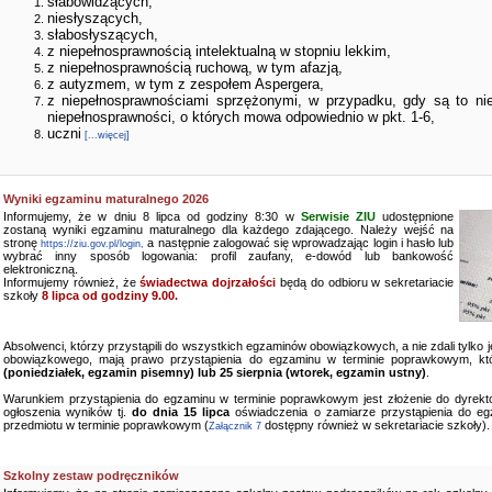
słabowidzących,
niesłyszących,
słabosłyszących,
z niepełnosprawnością intelektualną w stopniu lekkim,
z niepełnosprawnością ruchową, w tym afazją,
z autyzmem, w tym z zespołem Aspergera,
z niepełnosprawnościami sprzężonymi, w przypadku, gdy są to ni
niepełnosprawności, o których mowa odpowiednio w pkt. 1-6,
uczni
[...więcej]
Wyniki egzaminu maturalnego 2026
Informujemy, że w dniu 8 lipca od godziny 8:30 w
Serwisie ZIU
udostępnione
zostaną wyniki egzaminu maturalnego dla każdego zdającego. Należy wejść na
stronę
a następnie zalogować się wprowadzając login i hasło lub
https://ziu.gov.pl/login,
wybrać inny sposób logowania: profil zaufany, e-dowód lub bankowość
elektroniczną.
Informujemy również, że
świadectwa dojrzałości
będą do odbioru w sekretariacie
szkoły
8 lipca od godziny 9.00.
Absolwenci, którzy przystąpili do wszystkich egzaminów obowiązkowych, a nie zdali tylko
obowiązkowego, mają prawo przystąpienia do egzaminu w terminie poprawkowym, kt
(poniedziałek, egzamin pisemny) lub 25 sierpnia (wtorek, egzamin ustny)
.
Warunkiem przystąpienia do egzaminu w terminie poprawkowym jest złożenie do dyrekto
ogłoszenia wyników tj.
do dnia 15 lipca
oświadczenia o zamiarze przystąpienia do e
przedmiotu w terminie poprawkowym (
dostępny również w sekretariacie szkoły).
Załącznik 7
Szkolny zestaw podręczników