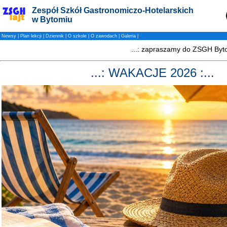
Zespół Szkół Gastronomiczo-Hotelarskich
w Bytomiu
Newsy
|
Plan lekcji
|
Dziennik
|
O szkole
|
O zawodach
|
Galeria
|
...: WAKACJE 2026 :...