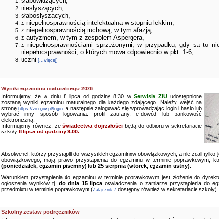
słabowidzących,
niesłyszących,
słabosłyszących,
z niepełnosprawnością intelektualną w stopniu lekkim,
z niepełnosprawnością ruchową, w tym afazją,
z autyzmem, w tym z zespołem Aspergera,
z niepełnosprawnościami sprzężonymi, w przypadku, gdy są to ni
niepełnosprawności, o których mowa odpowiednio w pkt. 1-6,
uczni
[...więcej]
Wyniki egzaminu maturalnego 2026
Informujemy, że w dniu 8 lipca od godziny 8:30 w
Serwisie ZIU
udostępnione
zostaną wyniki egzaminu maturalnego dla każdego zdającego. Należy wejść na
stronę
a następnie zalogować się wprowadzając login i hasło lub
https://ziu.gov.pl/login,
wybrać inny sposób logowania: profil zaufany, e-dowód lub bankowość
elektroniczną.
Informujemy również, że
świadectwa dojrzałości
będą do odbioru w sekretariacie
szkoły
8 lipca od godziny 9.00.
Absolwenci, którzy przystąpili do wszystkich egzaminów obowiązkowych, a nie zdali tylko
obowiązkowego, mają prawo przystąpienia do egzaminu w terminie poprawkowym, kt
(poniedziałek, egzamin pisemny) lub 25 sierpnia (wtorek, egzamin ustny)
.
Warunkiem przystąpienia do egzaminu w terminie poprawkowym jest złożenie do dyrekto
ogłoszenia wyników tj.
do dnia 15 lipca
oświadczenia o zamiarze przystąpienia do e
przedmiotu w terminie poprawkowym (
dostępny również w sekretariacie szkoły).
Załącznik 7
Szkolny zestaw podręczników