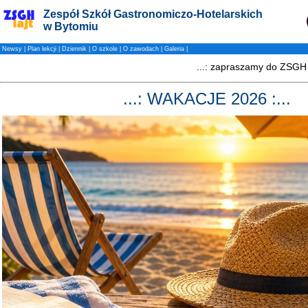
Zespół Szkół Gastronomiczo-Hotelarskich
w Bytomiu
Newsy
|
Plan lekcji
|
Dziennik
|
O szkole
|
O zawodach
|
Galeria
|
...: WAKACJE 2026 :...