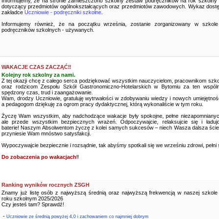
Informujemy, że na stronie zamieszczono szkolny zestaw podręczników na rok szkolny
dotyczący przedmiotów ogólnokształcących oraz przedmiotów zawodowych. Wykaz dostę
zakładce
Uczniowie - podręczniki szkolne
.
Informujemy również, że na początku września, zostanie zorganizowany w szkole
podręczników szkolnych - używanych.
WAKACJE CZAS ZACZĄĆ‼️
Kolejny rok szkolny za nami.
Z tej okazji chcę z całego serca podziękować wszystkim nauczycielom, pracownikom szko
oraz rodzicom Zespołu Szkół Gastronomiczno-Hotelarskich w Bytomiu za ten wspóln
spędzony czas, trud i zaangażowanie.
Wam, drodzy Uczniowie, gratuluję wytrwałości w zdobywaniu wiedzy i nowych umiejętnośc
a pedagogom dziękuję za ogrom pracy dydaktycznej, którą wykonaliście w tym roku.
Życzę Wam wszystkim, aby nadchodzące wakacje były spokojne, pełne niezapomnianyc
ale przede wszystkim bezpiecznych wrażeń. Odpoczywajcie, relaksujcie się i ładujc
baterie! Naszym Absolwentom życzę z kolei samych sukcesów – niech Wasza dalsza ści
przyniesie Wam mnóstwo satysfakcji.
Wypoczywajcie bezpiecznie i rozsądnie, tak abyśmy spotkali się we wrześniu zdrowi, pełni sił
Do zobaczenia po wakacjach
‼️
Ranking wyników rocznych ZSGH
Znamy już listę osób z najwyższą średnią oraz najwyższą frekwencją w naszej szkole
roku szkolnym 2025/2026
Czy jesteś tam? Sprawdź!
-
Uczniowie ze średnią powyżej 4,0 i zachowaniem co najmniej dobrym